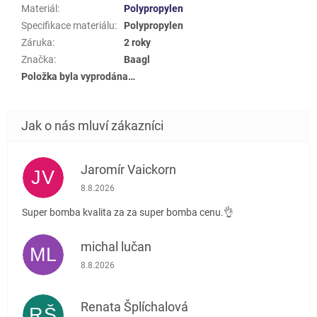
Materiál
:
Polypropylen
Specifikace materiálu
:
Polypropylen
Záruka
:
2 roky
Značka
:
Baagl
Položka byla vyprodána…
Jaromír Vaickorn
JV
Hodnocení obchodu je 5 z 5 hvězdiček.
8.8.2026
Super bomba kvalita za za super bomba cenu.👌
michal lučan
ML
Hodnocení obchodu je 5 z 5 hvězdiček.
8.8.2026
Renata Šplíchalová
RŠ