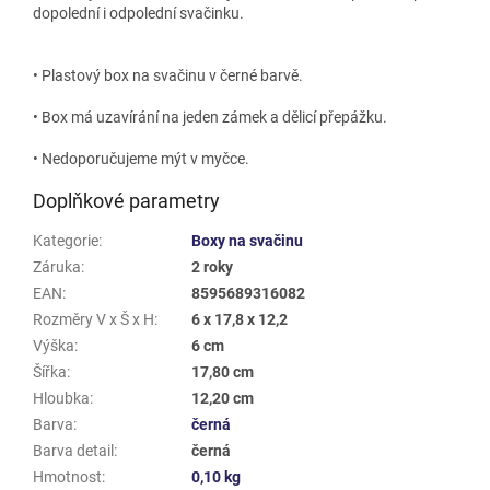
dopolední i odpolední svačinku.
• Plastový box na svačinu v černé barvě.
• Box má uzavírání na jeden zámek a dělicí přepážku.
• Nedoporučujeme mýt v myčce.
Doplňkové parametry
Kategorie
:
Boxy na svačinu
Záruka
:
2 roky
EAN
:
8595689316082
Rozměry V x Š x H
:
6 x 17,8 x 12,2
Výška
:
6 cm
Šířka
:
17,80 cm
Hloubka
:
12,20 cm
Barva
:
černá
Barva detail
:
černá
Hmotnost
:
0,10 kg