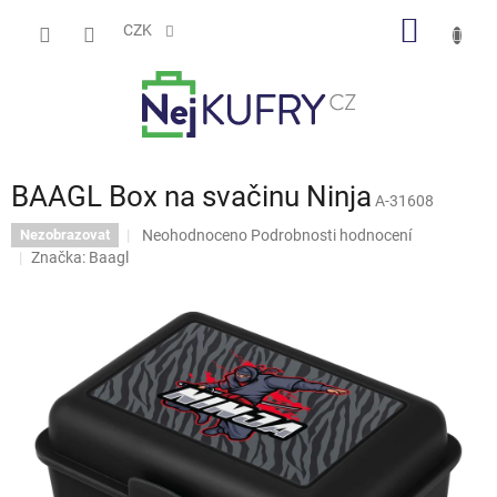
Přejít
NÁKUP
na
CZK
obsah
KOŠÍK
BAAGL Box na svačinu Ninja
A-31608
Průměrné
Neohodnoceno
Podrobnosti hodnocení
Nezobrazovat
hodnocení
Značka:
Baagl
produktu
je
0,0
z
5
hvězdiček.