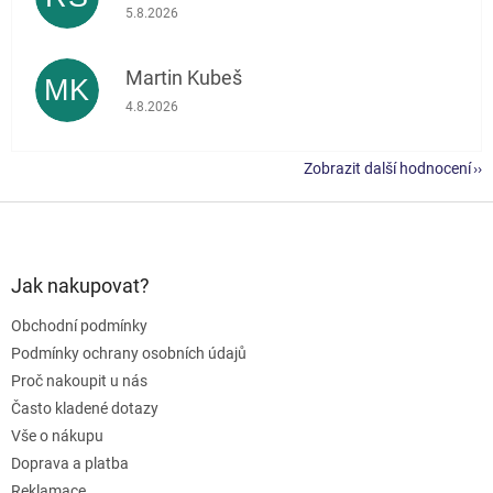
Hodnocení obchodu je 5 z 5 hvězdiček.
5.8.2026
Martin Kubeš
MK
Hodnocení obchodu je 5 z 5 hvězdiček.
4.8.2026
Zobrazit další hodnocení
Z
á
p
a
Jak nakupovat?
t
Obchodní podmínky
í
Podmínky ochrany osobních údajů
Proč nakoupit u nás
Často kladené dotazy
Vše o nákupu
Doprava a platba
Reklamace