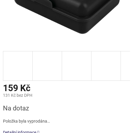
159 Kč
131 Kč bez DPH
Měrná
Na dotaz
cena:
Položka byla vyprodána…
Detailní informace