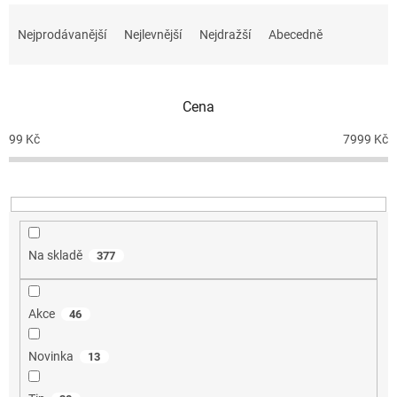
Ř
a
Nejprodávanější
Nejlevnější
Nejdražší
Abecedně
z
e
n
Cena
í
p
99
Kč
7999
Kč
r
o
d
u
k
t
Na skladě
377
ů
Akce
46
Novinka
13