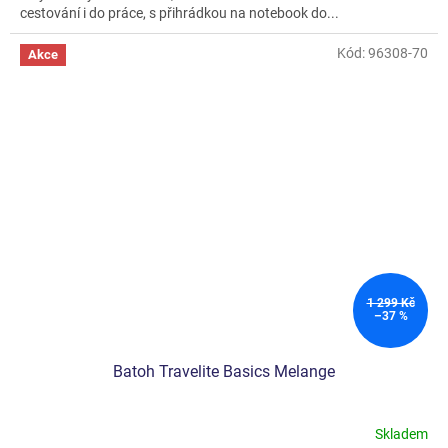
cestování i do práce, s přihrádkou na notebook do...
Kód:
96308-70
Akce
1 299 Kč
–37 %
Batoh Travelite Basics Melange
Skladem
Průměrné