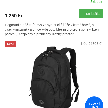
Skladem
Průměrné
hodnocení
produktu
Do košíku
1 250 Kč
je
5,0
Elegantní atašé kufr D&N ze syntetické kůže v černé barvě, s
z
číselnými zámky a office výbavou. Ideální pro profesionály, kteří
5
potřebují bezpečný a přehledný úložný prostor.
hvězdiček.
Kód:
96308-01
Akce
1 299 Kč
–37 %