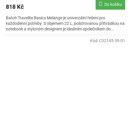
produktu
Do košíku
818 Kč
je
5,0
Batoh Travelite Basics Melange je univerzální řešení pro
z
každodenní potřeby. S objemem 22 L, polstrovanou přihrádkou na
5
notebook a stylovým designem je ideálním společníkem do...
hvězdiček.
Kód:
C52145-39-01