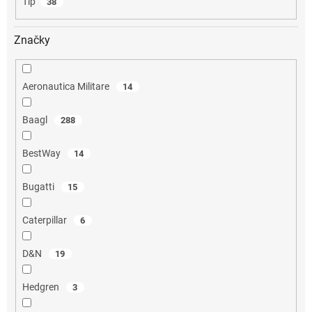
Tip
38
Značky
Aeronautica Militare
14
Baagl
288
BestWay
14
Bugatti
15
Caterpillar
6
D&N
19
Hedgren
3