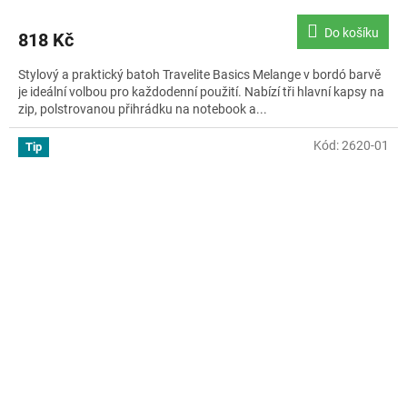
hodnocení
produktu
Do košíku
818 Kč
je
4,9
Stylový a praktický batoh Travelite Basics Melange v bordó barvě
z
je ideální volbou pro každodenní použití. Nabízí tři hlavní kapsy na
5
zip, polstrovanou přihrádku na notebook a...
hvězdiček.
Kód:
2620-01
Tip