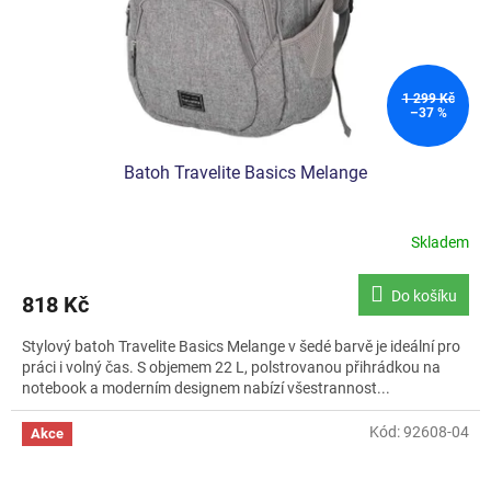
1 299 Kč
–37 %
Batoh Travelite Basics Melange
Skladem
Do košíku
818 Kč
Stylový batoh Travelite Basics Melange v šedé barvě je ideální pro
práci i volný čas. S objemem 22 L, polstrovanou přihrádkou na
notebook a moderním designem nabízí všestrannost...
Kód:
92608-04
Akce