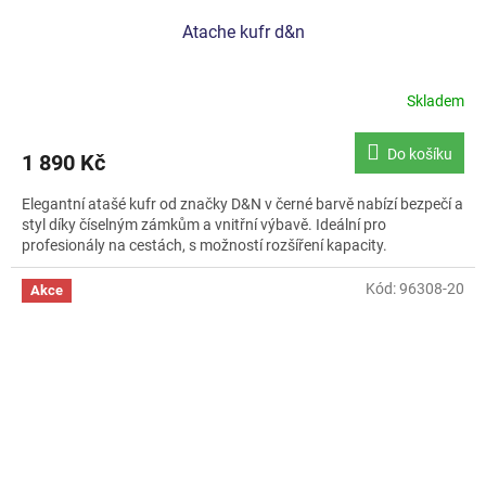
Atache kufr d&n
Skladem
Průměrné
hodnocení
produktu
Do košíku
1 890 Kč
je
5,0
Elegantní atašé kufr od značky D&N v černé barvě nabízí bezpečí a
z
styl díky číselným zámkům a vnitřní výbavě. Ideální pro
5
profesionály na cestách, s možností rozšíření kapacity.
hvězdiček.
Kód:
96308-20
Akce