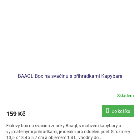
BAAGL Box na svačinu s přihrádkami Kapybara
Skladem
Do košíku
159 Kč
Fialový box na svačinu značky Baagl, s motivem kapybary a
vyjímatelnými přihrádkami, je ideální pro oddělení jídel. S rozměry
13,5 x 18,4 x 5,7 cm a objemem 1,4 L, vhodný do...