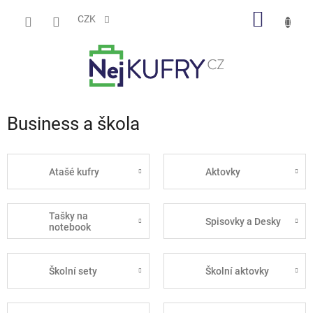
Přejít
NÁKUP
na
CZK
obsah
KOŠÍK
Business a škola
Atašé kufry
Aktovky
Tašky na
Spisovky a Desky
notebook
Školní sety
Školní aktovky