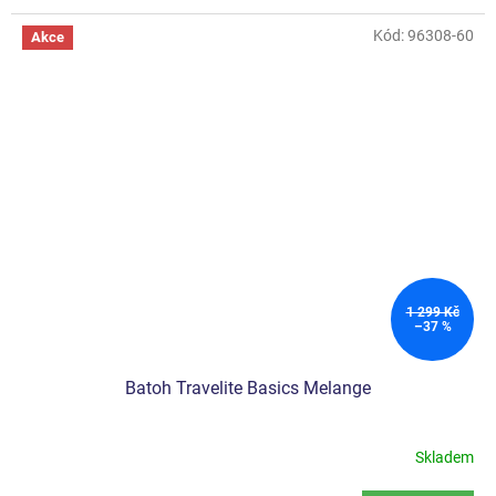
Kód:
96308-60
Akce
1 299 Kč
–37 %
Batoh Travelite Basics Melange
Skladem
Průměrné
hodnocení