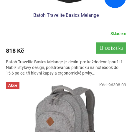
Batoh Travelite Basics Melange
Skladem
Průměrné
hodnocení
produktu
Do košíku
818 Kč
je
5,0
Batoh Travelite Basics Melange je ideální pro každodenní použití.
z
Nabízí stylový design, polstrovanou přihrádku na notebook do
5
15,6 palce, tři hlavní kapsy a ergonomické prvky...
hvězdiček.
Kód:
96308-03
Akce