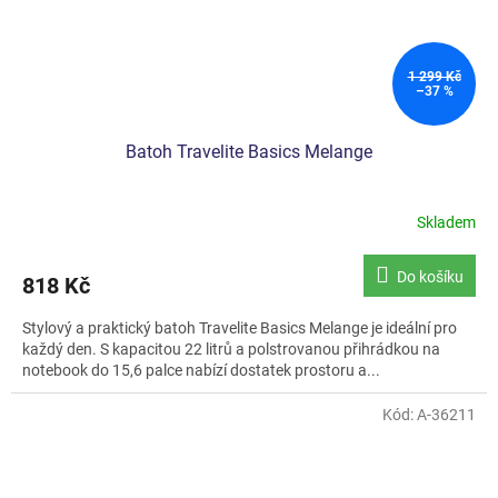
1 299 Kč
–37 %
Batoh Travelite Basics Melange
Skladem
Průměrné
hodnocení
produktu
Do košíku
818 Kč
je
5,0
Stylový a praktický batoh Travelite Basics Melange je ideální pro
z
každý den. S kapacitou 22 litrů a polstrovanou přihrádkou na
5
notebook do 15,6 palce nabízí dostatek prostoru a...
hvězdiček.
Kód:
A-36211