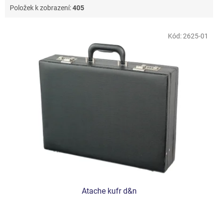
Položek k zobrazení:
405
V
Kód:
2625-01
ý
p
i
s
p
r
o
d
u
k
t
ů
Atache kufr d&n