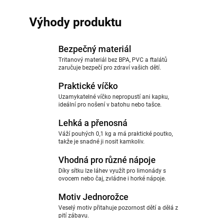
Výhody produktu
Bezpečný materiál
Tritanový materiál bez BPA, PVC a ftalátů
zaručuje bezpečí pro zdraví vašich dětí.
Praktické víčko
Uzamykatelné víčko nepropustí ani kapku,
ideální pro nošení v batohu nebo tašce.
Lehká a přenosná
Váží pouhých 0,1 kg a má praktické poutko,
takže je snadné ji nosit kamkoliv.
Vhodná pro různé nápoje
Díky sítku lze láhev využít pro limonády s
ovocem nebo čaj, zvládne i horké nápoje.
Motiv Jednorožce
Veselý motiv přitahuje pozornost dětí a dělá z
pití zábavu.