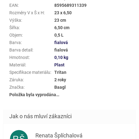
EAN
:
8595689311339
Rozměry V x Š x H
:
23 x 6,50
Výška
:
23 cm
Šířka
:
6,50 cm
Objem
:
0,5 L
Barva
:
fialová
Barva detail
:
fialová
Hmotnost
:
0,10 kg
Materiál
:
Plast
Specifikace materiálu
:
Tritan
Záruka
:
2 roky
Značka
:
Baagl
Položka byla vyprodána…
Renata Šplíchalová