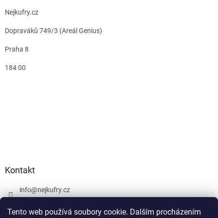
Nejkufry.cz
Dopraváků 749/3 (Areál Genius)
Praha 8
184 00
Kontakt
info
@
nejkufry.cz
+420 734 212 086
Tento web používá soubory cookie. Dalším procházením