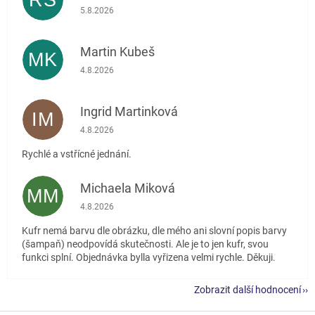
RŠ
Hodnocení obchodu je 5 z 5 hvězdiček.
5.8.2026
Martin Kubeš
MK
Hodnocení obchodu je 5 z 5 hvězdiček.
4.8.2026
Ingrid Martinková
IM
Hodnocení obchodu je 5 z 5 hvězdiček.
4.8.2026
Rychlé a vstřícné jednání.
Michaela Miková
MM
Hodnocení obchodu je 5 z 5 hvězdiček.
4.8.2026
Kufr nemá barvu dle obrázku, dle mého ani slovní popis barvy
(šampaň) neodpovídá skutečnosti. Ale je to jen kufr, svou
funkci splní. Objednávka bylla vyřizena velmi rychle. Děkuji.
Zobrazit další hodnocení