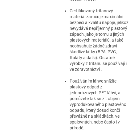
Certifikovaný tritanový
materiál zaručuje maximální
bezpečí a kvalitu nápoje, jelikož
nevydává nepříjemný plastový
zápach, jako je tomu u jiných
plastových materiálů, a také
neobsahuje žádné zdraví
škodlivé látky (BPA, PVC,
ftaláty a další). Ostatně
výrobky z tritanu se používají i
ve zdravotnictví .
Používáním láhve snížíte
plastový odpad z
jednorázových PET láhví, a
pomůžete tak snížit objem
vyprodukovaného plastového
odpadu, který dosud končí
převážně na skládkách, ve
spalovnách, nebo často i v
přírodě.