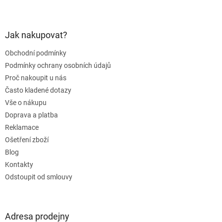
Z
á
p
a
Jak nakupovat?
t
Obchodní podmínky
í
Podmínky ochrany osobních údajů
Proč nakoupit u nás
Často kladené dotazy
Vše o nákupu
Doprava a platba
Reklamace
Ošetření zboží
Blog
Kontakty
Odstoupit od smlouvy
Adresa prodejny