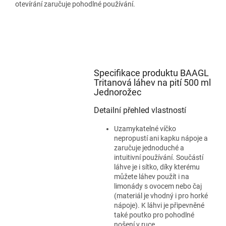
otevírání zaručuje pohodlné používání.
Specifikace produktu BAAGL
Tritanová láhev na pití 500 ml
Jednorožec
Detailní přehled vlastností
Uzamykatelné víčko
nepropustí ani kapku nápoje a
zaručuje jednoduché a
intuitivní používání. Součástí
láhve je i sítko, díky kterému
můžete láhev použít i na
limonády s ovocem nebo čaj
(materiál je vhodný i pro horké
nápoje). K láhvi je připevněné
také poutko pro pohodlné
nošení v ruce.