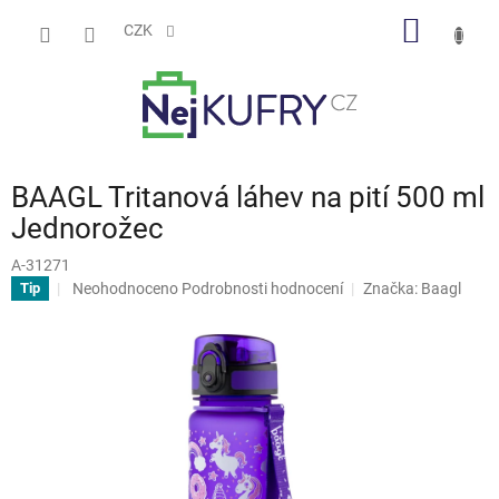
Přejít
NÁKUP
na
CZK
obsah
KOŠÍK
BAAGL Tritanová láhev na pití 500 ml
Jednorožec
A-31271
Průměrné
Neohodnoceno
Podrobnosti hodnocení
Značka:
Baagl
Tip
hodnocení
produktu
je
0,0
z
5
hvězdiček.