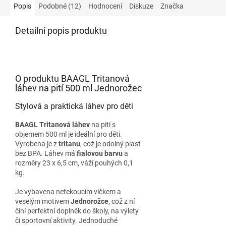
Popis
Podobné (12)
Hodnocení
Diskuze
Značka
Detailní popis produktu
O produktu BAAGL Tritanová
láhev na pití 500 ml Jednorožec
Stylová a praktická láhev pro děti
BAAGL Tritanová láhev
na pití s
objemem 500 ml je ideální pro děti.
Vyrobena je z
tritanu
, což je odolný plast
bez BPA. Láhev má
fialovou barvu
a
rozměry 23 x 6,5 cm, váží pouhých 0,1
kg.
Je vybavena netekoucím víčkem a
veselým motivem
Jednorožce
, což z ní
činí perfektní doplněk do školy, na výlety
či sportovní aktivity. Jednoduché