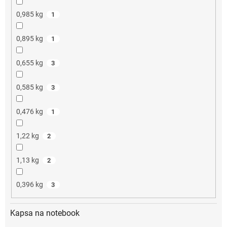
0,985 kg
1
0,895 kg
1
0,655 kg
3
0,585 kg
3
0,476 kg
1
1,22 kg
2
1,13 kg
2
0,396 kg
3
Kapsa na notebook