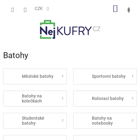
Přejít
NÁKUP
na
CZK
obsah
KOŠÍK
Batohy
Městské batohy
Sportovní batohy
Batohy na
Rolovací batohy
kolečkách
Studentské
Batohy na
batohy
notebooky