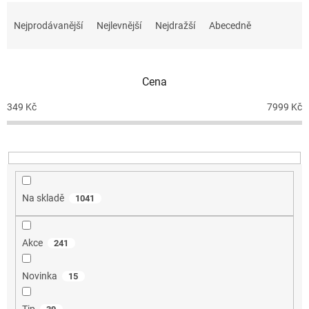
Ř
a
Nejprodávanější
Nejlevnější
Nejdražší
Abecedně
z
e
n
Cena
í
p
349
Kč
7999
Kč
r
o
d
u
k
t
Na skladě
1041
ů
Akce
241
Novinka
15