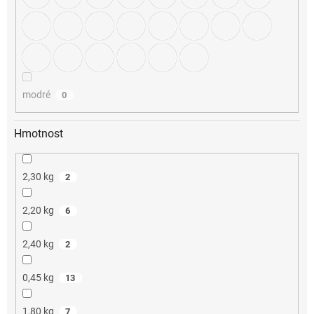
modré
0
Hmotnost
2,30 kg
2
2,20 kg
6
2,40 kg
2
0,45 kg
13
1,80 kg
7