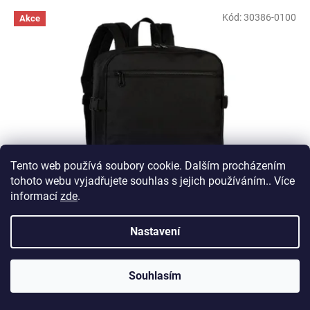
V
Kód:
30386-0100
Akce
ý
p
i
s
p
r
o
d
u
k
Tento web používá soubory cookie. Dalším procházením
t
tohoto webu vyjadřujete souhlas s jejich používáním.. Více
ů
790 Kč
informací
zde
.
–15 %
Nastavení
Batoh Southwest Bound Wizzair-Ryanair
Souhlasím
Skladem
Průměrné
hodnocení
produktu