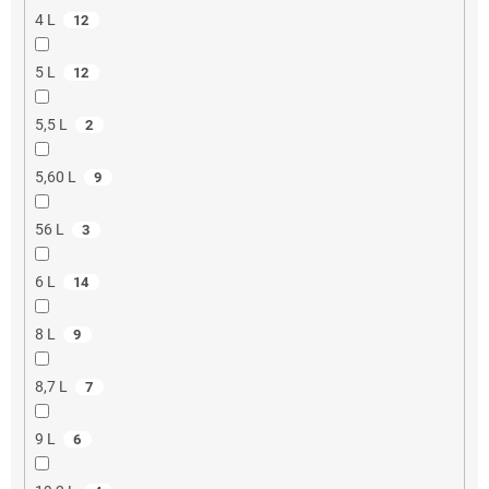
4 L
12
5 L
12
5,5 L
2
5,60 L
9
56 L
3
6 L
14
8 L
9
8,7 L
7
9 L
6