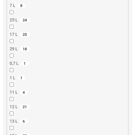
7 L
8
25 L
24
17 L
25
29 L
18
0,7 L
1
1 L
1
11 L
4
12 L
21
13 L
6