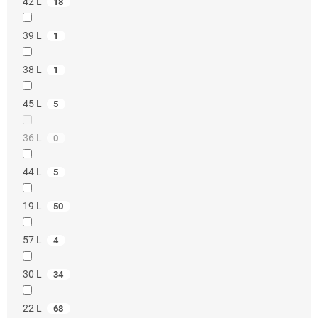
42 L
18
39 L
1
38 L
1
45 L
5
36 L
0
44 L
5
19 L
50
57 L
4
30 L
34
22 L
68