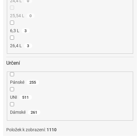
24,4 L
0
25,54 L
0
6,3 L
3
26,4 L
3
Určení
Pánské
255
UNI
511
Dámské
261
Položek k zobrazení:
1110