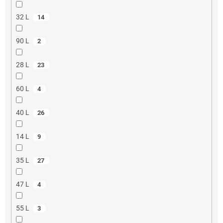
32 L
14
90 L
2
28 L
23
60 L
4
40 L
26
14 L
9
35 L
27
47 L
4
55 L
3