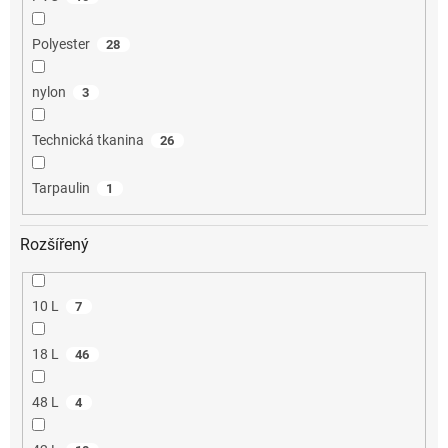
Polyester
28
nylon
3
Technická tkanina
26
Tarpaulin
1
Rozšířený
10 L
7
18 L
46
48 L
4