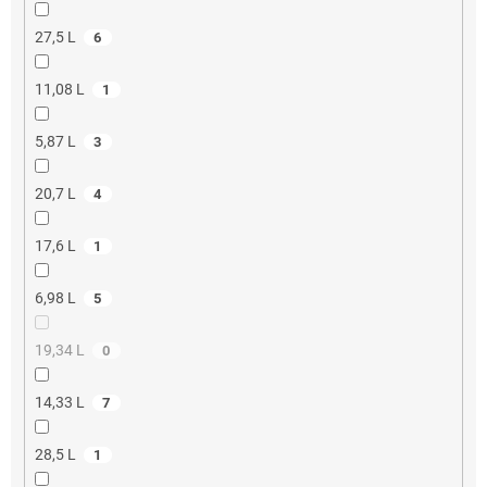
27,5 L
6
11,08 L
1
5,87 L
3
20,7 L
4
17,6 L
1
6,98 L
5
19,34 L
0
14,33 L
7
28,5 L
1