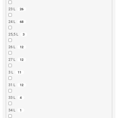
23 L
26
24 L
68
25,5 L
3
26 L
12
27 L
12
3 L
11
31 L
12
33 L
4
34 L
1