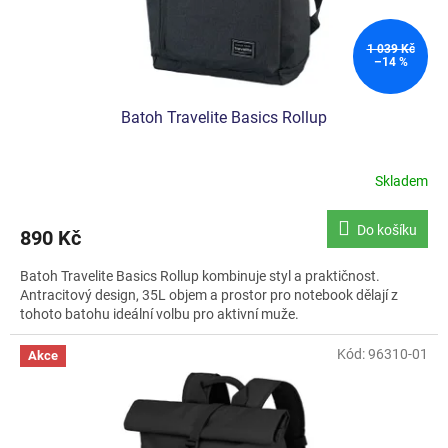
k
t
ů
1 039 Kč
–14 %
Batoh Travelite Basics Rollup
Skladem
Průměrné
hodnocení
produktu
Do košíku
890 Kč
je
4,5
Batoh Travelite Basics Rollup kombinuje styl a praktičnost.
z
Antracitový design, 35L objem a prostor pro notebook dělají z
5
tohoto batohu ideální volbu pro aktivní muže.
hvězdiček.
Kód:
96310-01
Akce