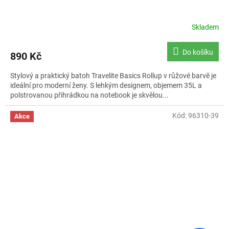
Skladem
Průměrné
hodnocení
produktu
Do košíku
890 Kč
je
5,0
Stylový a praktický batoh Travelite Basics Rollup v růžové barvě je
z
ideální pro moderní ženy. S lehkým designem, objemem 35L a
5
polstrovanou přihrádkou na notebook je skvělou...
hvězdiček.
Kód:
96310-39
Akce