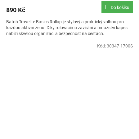
produktu
Do košíku
890 Kč
je
5,0
Batoh Travelite Basics Rollup je stylový a praktický volbou pro
z
každou aktivní ženu. Díky rolovacímu zavírání a množství kapes
5
nabízí skvělou organizaci a bezpečnost na cestách.
hvězdiček.
Kód:
30347-1700S