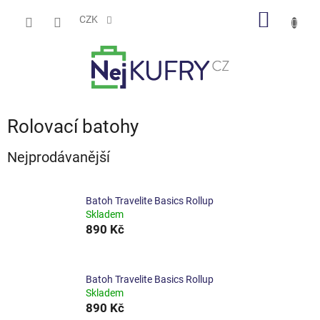
Přejít
NÁKUP
na
CZK
obsah
KOŠÍK
Rolovací batohy
Nejprodávanější
Batoh Travelite Basics Rollup
Skladem
890 Kč
Batoh Travelite Basics Rollup
Skladem
890 Kč