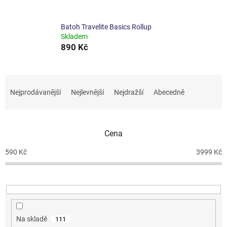
Batoh Travelite Basics Rollup
Skladem
890 Kč
Ř
a
Nejprodávanější
Nejlevnější
Nejdražší
Abecedně
z
e
n
Cena
í
p
590
Kč
3999
Kč
r
o
d
u
k
t
Na skladě
111
ů