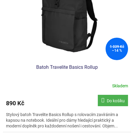
1 039 Kč
–14 %
Batoh Travelite Basics Rollup
Skladem
Průměrné
hodnocení
produktu
Do košíku
890 Kč
je
5,0
Stylový batoh Travelite Basics Rollup s rolovacím zavíráním a
z
kapsou na notebook. Ideální pro dámy hledající praktický a
5
moderní doplněk pro každodenní nošení i cestování. Objem...
hvězdiček.