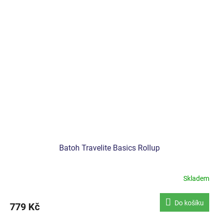
Batoh Travelite Basics Rollup
Skladem
Průměrné
hodnocení
produktu
Do košíku
779 Kč
je
5,0