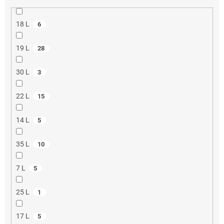
18 L
6
19 L
28
30 L
3
22 L
15
14 L
5
35 L
10
7 L
5
25 L
1
17 L
5