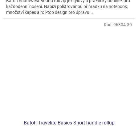
Batoh Southwest Bound roll zip je stylový a praktický doplněk pro
každodenní nošení. Nabízí polstrovanou přihrádku na notebook,
množství kapes a roll-top design pro úpravu...
Kód:
96304-30
Batoh Travelite Basics Short handle rollup