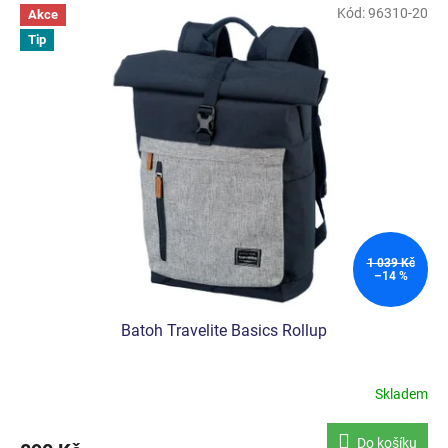
Kód:
96310-20
Akce
Tip
1 039 Kč
–14 %
Batoh Travelite Basics Rollup
Skladem
Průměrné
hodnocení
produktu
Do košíku