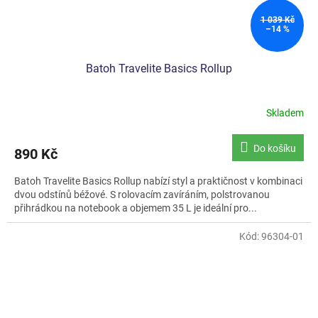
1 039 Kč
–14 %
Batoh Travelite Basics Rollup
Skladem
Do košíku
890 Kč
Batoh Travelite Basics Rollup nabízí styl a praktičnost v kombinaci
dvou odstínů béžové. S rolovacím zavíráním, polstrovanou
přihrádkou na notebook a objemem 35 L je ideální pro...
Kód:
96304-01