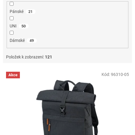
Pánské
21
UNI
50
Dámské
49
Položek k zobrazení:
121
V
Kód:
96310-05
Akce
ý
p
i
s
p
r
o
d
u