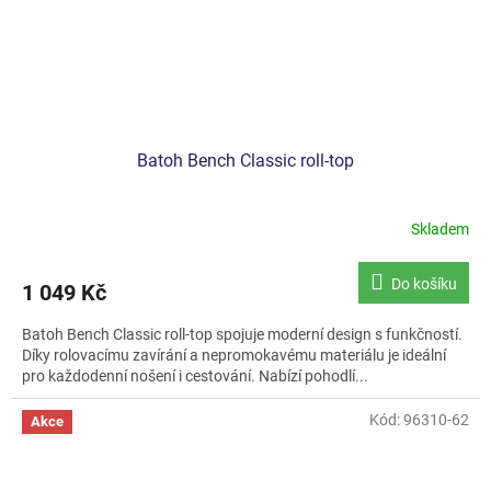
Batoh Bench Classic roll-top
Skladem
Průměrné
hodnocení
produktu
Do košíku
1 049 Kč
je
5,0
Batoh Bench Classic roll-top spojuje moderní design s funkčností.
z
Díky rolovacímu zavírání a nepromokavému materiálu je ideální
5
pro každodenní nošení i cestování. Nabízí pohodlí...
hvězdiček.
Kód:
96310-62
Akce