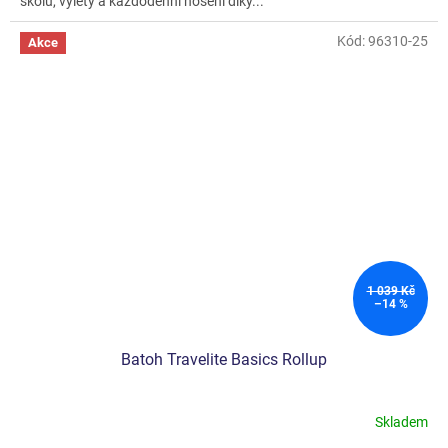
školu, výlety a každodenní nošení díky...
Kód:
96310-25
Akce
1 039 Kč
–14 %
Batoh Travelite Basics Rollup
Skladem
Průměrné
hodnocení