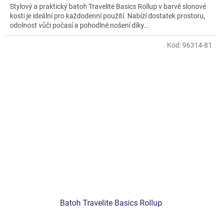
Stylový a praktický batoh Travelite Basics Rollup v barvě slonové
z
kosti je ideální pro každodenní použití. Nabízí dostatek prostoru,
5
odolnost vůči počasí a pohodlné nošení díky...
hvězdiček.
Kód:
96314-81
Batoh Travelite Basics Rollup