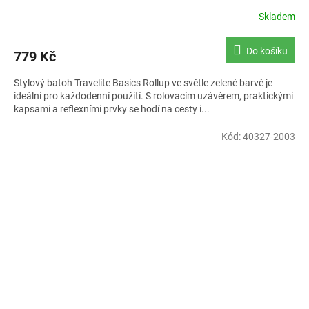
Skladem
Průměrné
hodnocení
produktu
Do košíku
779 Kč
je
5,0
Stylový batoh Travelite Basics Rollup ve světle zelené barvě je
z
ideální pro každodenní použití. S rolovacím uzávěrem, praktickými
5
kapsami a reflexními prvky se hodí na cesty i...
hvězdiček.
Kód:
40327-2003