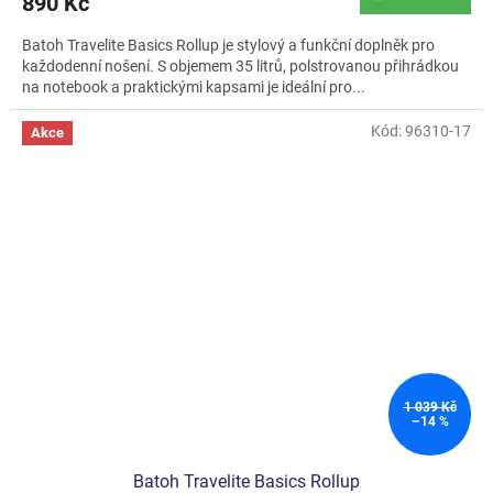
890 Kč
je
5,0
Batoh Travelite Basics Rollup je stylový a funkční doplněk pro
z
každodenní nošení. S objemem 35 litrů, polstrovanou přihrádkou
5
na notebook a praktickými kapsami je ideální pro...
hvězdiček.
Kód:
96310-17
Akce
1 039 Kč
–14 %
Batoh Travelite Basics Rollup