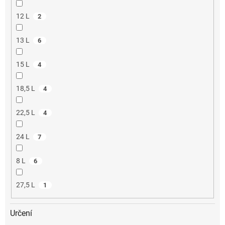
12 L
2
13 L
6
15 L
4
18,5 L
4
22,5 L
4
24 L
7
8 L
6
27,5 L
1
Určení