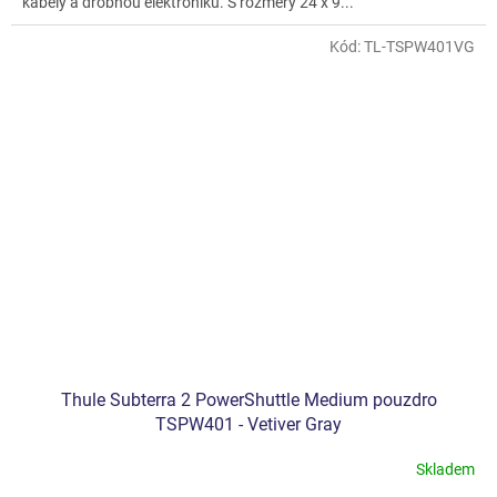
kabely a drobnou elektroniku. S rozměry 24 x 9...
Kód:
TL-TSPW401VG
Thule Subterra 2 PowerShuttle Medium pouzdro
TSPW401 - Vetiver Gray
Skladem