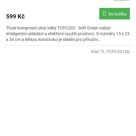
Do košíku
599 Kč
Thule kompresní obal velký TCPC202 - Soft Green nabízí
inteligentní ukládání a efektivní využití prostoru. S rozměry 15 x 23
x 34 cm a lehkou konstrukcí je ideální pro příruční...
Kód:
TL-TCPC201SG