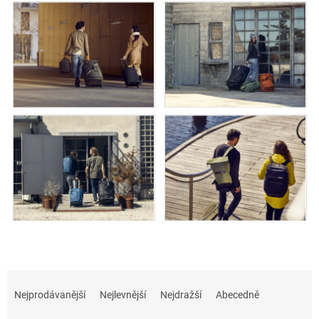
Ř
a
Nejprodávanější
Nejlevnější
Nejdražší
Abecedně
z