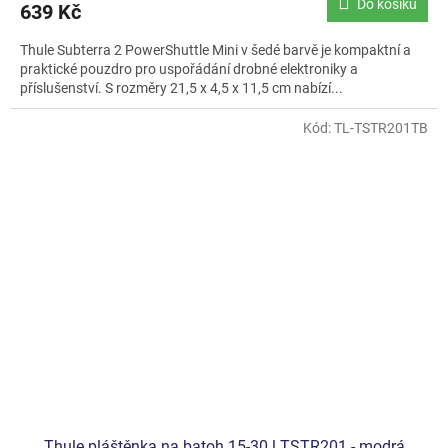
Do košíku
639 Kč
Thule Subterra 2 PowerShuttle Mini v šedé barvě je kompaktní a
praktické pouzdro pro uspořádání drobné elektroniky a
příslušenství. S rozměry 21,5 x 4,5 x 11,5 cm nabízí...
Kód:
TL-TSTR201TB
Thule pláštěnka na batoh 15-30 l TSTR201 - modrá