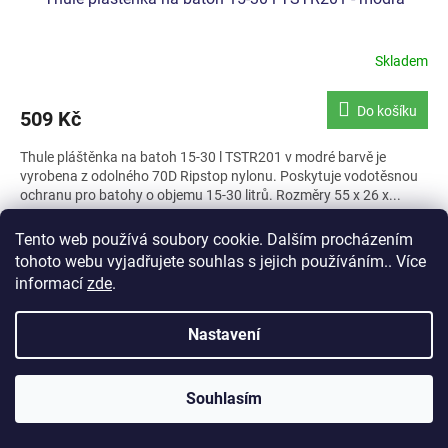
Skladem
Do košíku
509 Kč
Thule pláštěnka na batoh 15-30 l TSTR201 v modré barvě je
vyrobena z odolného 70D Ripstop nylonu. Poskytuje vodotěsnou
ochranu pro batohy o objemu 15-30 litrů. Rozměry 55 x 26 x...
Kód:
TL-TCCD201
Tento web používá soubory cookie. Dalším procházením
tohoto webu vyjadřujete souhlas s jejich používáním.. Více
informací
zde
.
Nastavení
Souhlasím