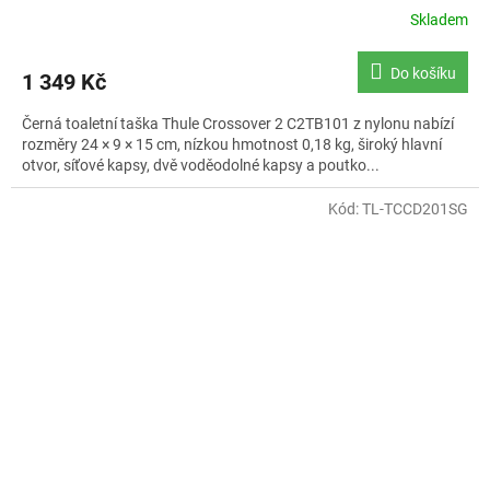
Skladem
Do košíku
1 349 Kč
Černá toaletní taška Thule Crossover 2 C2TB101 z nylonu nabízí
rozměry 24 × 9 × 15 cm, nízkou hmotnost 0,18 kg, široký hlavní
otvor, síťové kapsy, dvě voděodolné kapsy a poutko...
Kód:
TL-TCCD201SG