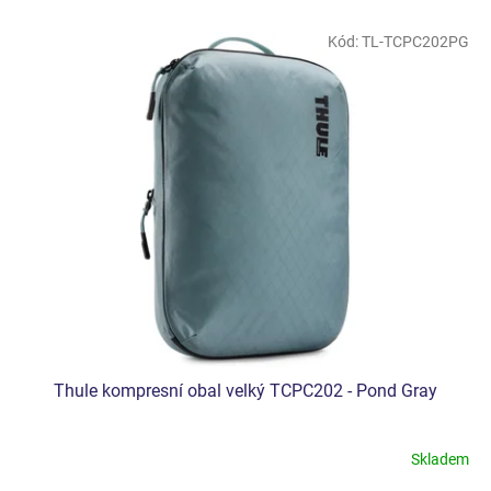
e
V
n
Kód:
TL-TCPC202PG
ý
í
p
p
i
r
s
o
p
d
r
u
o
k
d
t
u
ů
k
t
ů
Thule kompresní obal velký TCPC202 - Pond Gray
Skladem