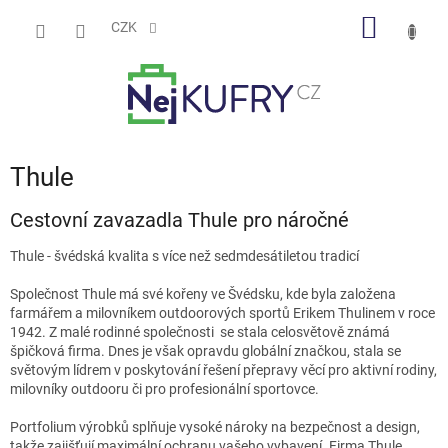
Přejít
NÁKUP
na
CZK
obsah
KOŠÍK
Thule
Cestovní zavazadla Thule pro náročné
Thule - švédská kvalita s více než sedmdesátiletou tradicí
Společnost Thule má své kořeny ve Švédsku, kde byla založena
farmářem a milovníkem outdoorových sportů Erikem Thulinem v roce
1942. Z malé rodinné společnosti se stala celosvětově známá
špičková firma. Dnes je však opravdu globální značkou, stala se
světovým lídrem v poskytování řešení přepravy věcí pro aktivní rodiny,
milovníky outdooru či pro profesionální sportovce.
Portfolium výrobků splňuje vysoké nároky na bezpečnost a design,
takže zajišťují maximální ochranu vašeho vybavení. Firma Thule