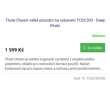
Thule Chasm velké pouzdro na vybavení TCGC303 - Deep
Khaki
Skladem
Do košíku
1 599 Kč
Thule Chasm je odolný organizér vyrobený z recyklovaného
polyesteru, ideální pro cestování i domácí použití. Nabízí
kompresní zip pro úsporu místa a ochranu proti povětrnostním...
Kód:
TL-TCGC302SS