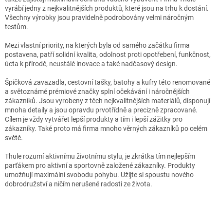
vyrábí jedny z nejkvalitnějších produktů, které jsou na trhu k dostání.
Všechny výrobky jsou pravidelně podrobovány velmi náročným
testům.
Mezi vlastní priority, na kterých byla od samého začátku firma
postavena, patří solidní kvalita, odolnost proti opotřebení, funkčnost,
úcta k přírodě, neustálé inovace a také nadčasový design.
Špičková zavazadla, cestovní tašky, batohy a kufry této renomované
a světoznámé prémiové značky splní očekávání i náročnějších
zákazníků. Jsou vyrobeny z těch nejkvalitnějších materiálů, disponují
mnoha detaily a jsou opravdu prvotřídně a precizně zpracované.
Cílem je vždy vytvářet lepší produkty a tím i lepší zážitky pro
zákazníky. Také proto má firma mnoho věrných zákazníků po celém
světě.
Thule rozumí aktivnímu životnímu stylu, je zkrátka tím nejlepším
parťákem pro aktivní a sportovně založené zákazníky. Produkty
umožňují maximální svobodu pohybu. Užijte si spoustu nového
dobrodružství a ničím nerušené radosti ze života.