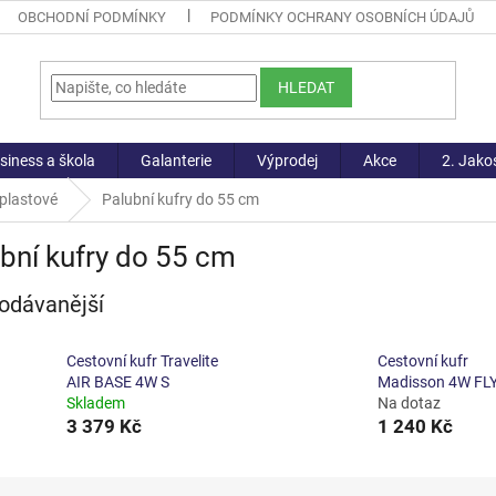
OBCHODNÍ PODMÍNKY
PODMÍNKY OCHRANY OSOBNÍCH ÚDAJŮ
HLEDAT
siness a škola
Galanterie
Výprodej
Akce
2. Jako
 plastové
Palubní kufry do 55 cm
bní kufry do 55 cm
odávanější
Cestovní kufr Travelite
Cestovní kufr
AIR BASE 4W S
Madisson 4W FLY
Skladem
Na dotaz
3 379 Kč
1 240 Kč