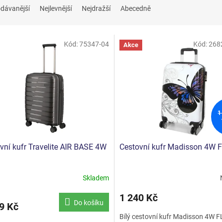
dávanější
Nejlevnější
Nejdražší
Abecedně
Kód:
75347-04
Kód:
268
Akce
1
vní kufr Travelite AIR BASE 4W
Cestovní kufr Madisson 4W 
Skladem
rné
Průměrné
cení
hodnocení
1 240 Kč
ktu
produktu
Do košíku
9 Kč
je
Bílý cestovní kufr Madisson 4W FL
5,0