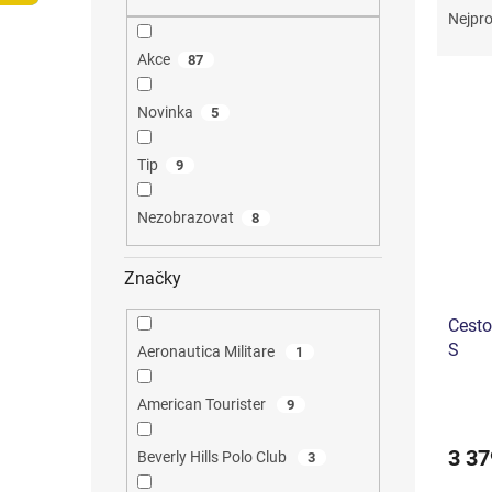
n
a
Nejpro
e
z
l
Akce
87
e
V
n
ý
í
Novinka
5
p
p
i
r
Tip
9
s
o
p
d
Nezobrazovat
8
r
u
o
k
Značky
d
t
u
ů
Cesto
k
S
t
Aeronautica Militare
1
ů
Průmě
American Tourister
9
hodno
produ
3 37
Beverly Hills Polo Club
3
je
4,3