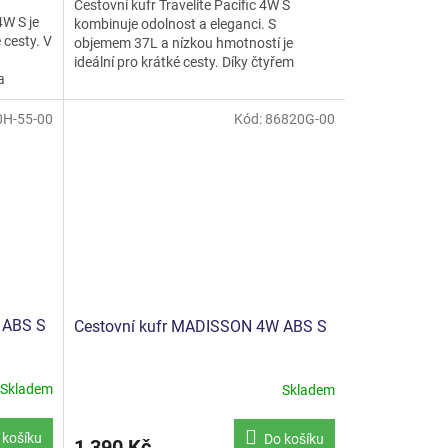
Cestovní kufr Travelite Pacific 4W S
4W S je
kombinuje odolnost a eleganci. S
 cesty. V
objemem 37L a nízkou hmotností je
ideální pro krátké cesty. Díky čtyřem
a
kolečkům nabízí plynulý pohyb a...
0H-55-00
Kód:
86820G-00
 ABS S
Cestovní kufr MADISSON 4W ABS S
Skladem
Skladem
Průměrné
hodnocení
produktu
 košíku
Do košíku
1 390 Kč