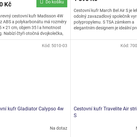
Do košíku
0 Kč
Cestovní kufr March Bel Air S je l
revný cestovní kufr Madisson 4W
odolný zavazadlový společník vy
 z ABS a polykarbonátu má rozměry
polypropylenu. S TSA zámkem a
5 × 21 cm, objem 35 l a hmotnost
elegantním designem je ideální pr
g. Nabízí čtyři otočná dvojkolečka,
bezpečné a stylové cestování.
opickou...
Kód:
5010-03
Kód:
700
vní kufr Gladiator Calypso 4w
Cestovní kufr Travelite Air st
S
Na dotaz