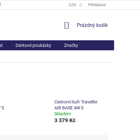
PROČ NAKOUPIT U NÁS
ČASTO KLADENÉ DOTAZY
CZK
Přihlášení
VŠE O NÁ
NÁKUPNÍ
Prázdný košík
KOŠÍK
st
Dárkové poukázky
Značky
Cestovní kufr Travelite
 S
AIR BASE 4W S
Skladem
3 379 Kč