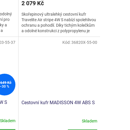
2 079 Kč
a odolný
Skořepinový ultralehký cestovní kufr
ní pro
Travelite Air stripe 4W S nabízí spolehlivou
ky a
ochranu a pohodlí. Díky tichým kolečkům
 a
a odolné konstrukci z polypropylenu je
ideální pro...
03-55-37
Kód:
36820X-55-00
 649 Kč
–30 %
4W S
Cestovní kufr MADISSON 4W ABS S
Skladem
Skladem