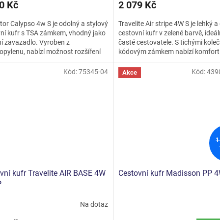
0 Kč
2 079 Kč
tor Calypso 4w S je odolný a stylový
Travelite Air stripe 4W S je lehký 
ní kufr s TSA zámkem, vhodný jako
cestovní kufr v zelené barvě, ideál
í zavazadlo. Vyroben z
časté cestovatele. S tichými koleč
opylenu, nabízí možnost rozšíření
kódovým zámkem nabízí komfort
u a snadnou...
bezpečí na cestách....
Kód:
75345-04
Kód:
439
Akce
1
vní kufr Travelite AIR BASE 4W
Cestovní kufr Madisson PP 
P
Na dotaz
rné
Průměrné
cení
hodnocení