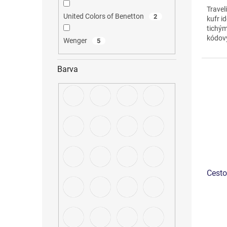
je
Traveli
5,0
United Colors of Benetton
2
kufr i
z
tichým
5
kódov
hvězdi
Wenger
5
manipu
Barva
Cest