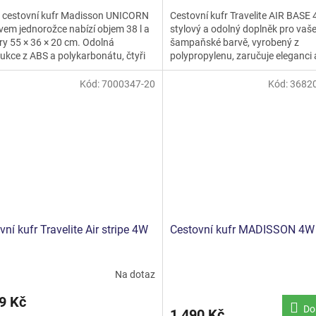
5,0
 cestovní kufr Madisson UNICORN
Cestovní kufr Travelite AIR BASE 
z
vem jednorožce nabízí objem 38 l a
stylový a odolný doplněk pro vaše
5
y 55 × 36 × 20 cm. Odolná
šampaňské barvě, vyrobený z
hvězdiček.
ukce z ABS a polykarbonátu, čtyři
polypropylenu, zaručuje eleganci 
 kolečka,...
odolnost. S TSA zámkem a...
Kód:
7000347-20
Kód:
3682
vní kufr Travelite Air stripe 4W
Cestovní kufr MADISSON 4W
Na dotaz
rné
cení
9 Kč
ktu
Do
1 490 Kč