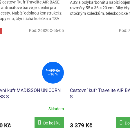
ý cestovní kufr Travelite AIR BASE
ABS a polykarbonátu nabízí objem
z
 antracitové barvě je ideální pro
rozměry 55 × 36 × 20 cm. Díky čt
5
 cesty. Nabízí odolnou konstrukci z
otočným kolečkům, teleskopické r
ček.
hvězdiček.
opylenu, čtyři tichá kolečka a TSA
přehlednému...
 S...
Kód:
26820C-56-05
Kód:
1 490 Kč
–16 %
ovní kufr MADISSON UNICORN
Cestovní kufr Travelite AIR 
BS S
S
Skladem
Průměrné
hodnocení
produktu
Do košíku
Do
0 Kč
3 379 Kč
je