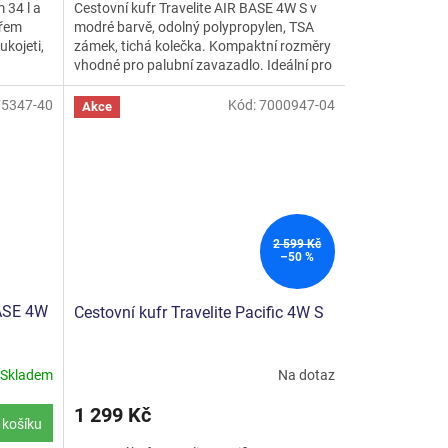
Cestovní kufr Travelite AIR BASE 4W S v
 34 l a
z
modré barvě, odolný polypropylen, TSA
yřem
5
zámek, tichá kolečka. Kompaktní rozměry
ukojeti,
hvězdiček.
vhodné pro palubní zavazadlo. Ideální pro
cestovatele.
75347-40
Kód:
7000947-04
Akce
2 599 Kč
–50 %
BASE 4W
Cestovní kufr Travelite Pacific 4W S
Skladem
Na dotaz
1 299 Kč
 košíku