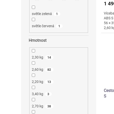
1 49
Víceba
světle zelená
1
ABS S
56 × 3
světle červená
1
2,60 k
telesk
Hmotnost
2,30 kg
14
2,60 kg
82
2,20 kg
13
Cesto
3,40 kg
3
S
2,70 kg
38