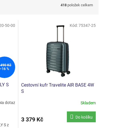
418
položek celkem
20-50-00
Kód:
75347-25
 490 Kč
–16 %
FLY S
Cestovní kufr Travelite AIR BASE 4W
S
Na dotaz
Skladem
Průměrné
hodnocení
produktu
Do košíku
3 379 Kč
je
Y S z
5,0