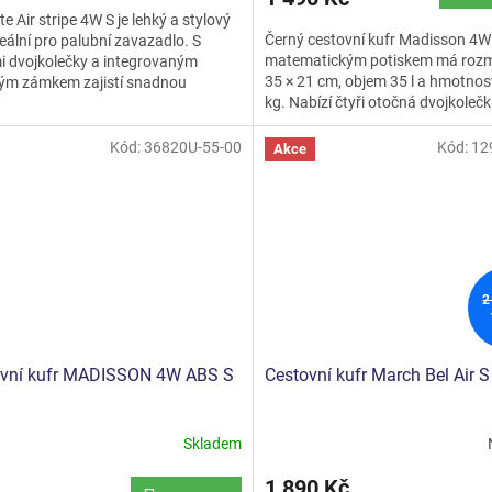
te Air stripe 4W S je lehký a stylový
Černý cestovní kufr Madisson 4W
deální pro palubní zavazadlo. S
matematickým potiskem má rozm
i dvojkolečky a integrovaným
35 × 21 cm, objem 35 l a hmotnos
ým zámkem zajistí snadnou
ček.
kg. Nabízí čtyři otočná dvojkolečk
laci a bezpečnost...
teleskopickou rukojeť,...
Kód:
36820U-55-00
Kód:
12
Akce
2
ovní kufr MADISSON 4W ABS S
Cestovní kufr March Bel Air S
Skladem
1 890 Kč