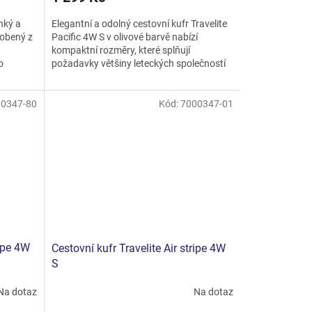
ehký a
Elegantní a odolný cestovní kufr Travelite
robený z
Pacific 4W S v olivové barvě nabízí
kompaktní rozměry, které splňují
o
požadavky většiny leteckých společností
na palubní zavazadlo. S...
0347-80
Kód:
7000347-01
ripe 4W
Cestovní kufr Travelite Air stripe 4W
S
Na dotaz
Na dotaz