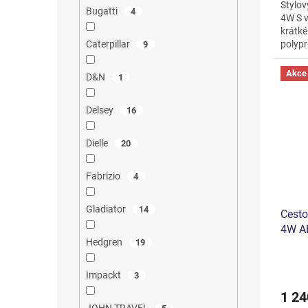
Stylov
z
Bugatti
4
4W S v
5
krátké
hvězdi
polypr
Caterpillar
9
zámek.
Akce
D&N
1
Delsey
16
Dielle
20
Fabrizio
4
Gladiator
14
Cest
4W A
Hedgren
19
Impackt
3
1 24