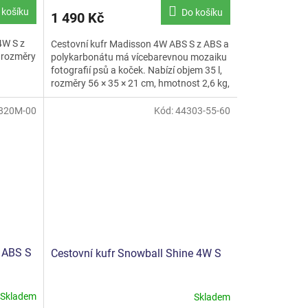
 košíku
Do košíku
1 490 Kč
4W S z
Cestovní kufr Madisson 4W ABS S z ABS a
a rozměry
polykarbonátu má vícebarevnou mozaiku
fotografií psů a koček. Nabízí objem 35 l,
rozměry 56 × 35 × 21 cm, hmotnost 2,6 kg,
čtyři otočná...
820M-00
Kód:
44303-55-60
 ABS S
Cestovní kufr Snowball Shine 4W S
Skladem
Skladem