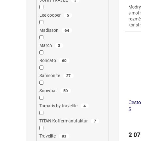
JOHN TRAVEL
5
Modrý
s moti
Lee cooper
5
rozměr
konstr
Madisson
64
otočná
March
3
Roncato
60
Samsonite
27
Snowball
50
Cesto
Tamaris by travelite
4
S
TITAN Koffermanufaktur
7
Průmě
hodno
2 07
produ
Travelite
83