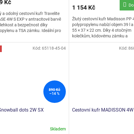
9 Kč
ktu
produktu
Do
1 154 Kč
je
ý a odolný cestovní kufr Travelite
5,0
Žlutý cestovní kufr Madisson PP 
SE 4W S EXP v antracitové barvě
z
polypropylenu nabízí objem 39 l 
 lehkost a bezpečnost díky
5
55 × 37 × 22 cm. Díky 4 otočným
opylenu a TSA zámku. Ideální pro
ček.
hvězdiček.
kolečkům, kódovému zámku a
í zavazadlo s...
rozšiřitelnému objemu až 47 l je...
Kód:
65118-45-04
Kód:
86
890 Kč
–14 %
Snowball dots 2W SX
Cestovní kufr MADISSON 4W
Skladem
rné