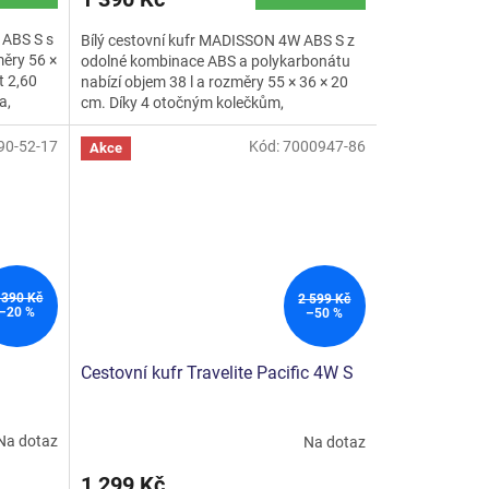
je
4,5
 ABS S s
Bílý cestovní kufr MADISSON 4W ABS S z
z
ěry 56 ×
odolné kombinace ABS a polykarbonátu
5
t 2,60
nabízí objem 38 l a rozměry 55 × 36 × 20
hvězdiček.
a,
cm. Díky 4 otočným kolečkům,
teleskopické rukojeti a...
90-52-17
Kód:
7000947-86
Akce
 390 Kč
2 599 Kč
–20 %
–50 %
Cestovní kufr Travelite Pacific 4W S
Na dotaz
Na dotaz
1 299 Kč