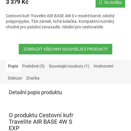
3 379 Kč
Do košíku
je
5,0
Cestovní kufr Travelite AIR BASE 4W S v modré barvě, odolný
z
polypropylen, TSA zámek, tichá kolečka. Kompaktní rozměry
5
vhodné pro palubní zavazadlo. Ideální pro cestovatele.
hvězdiček.
ZOBRAZIT VŠECHNY SOUVISEJÍCÍ PRODUKTY
Popis
Podobné (5)
Související soubory (1)
Hodnocení
Diskuze
Značka
Detailní popis produktu
O produktu Cestovní kufr
Travelite AIR BASE 4W S
EXP