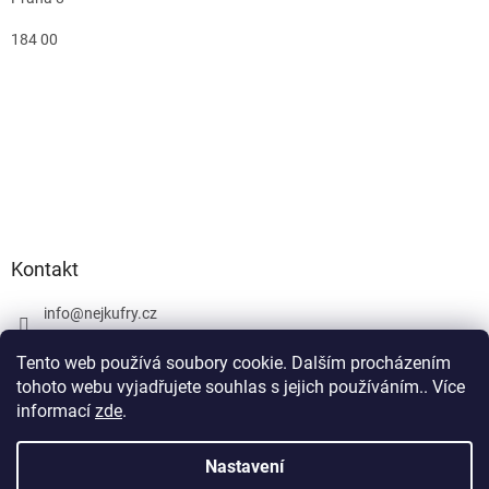
184 00
Kontakt
info
@
nejkufry.cz
+420 734 212 086
Tento web používá soubory cookie. Dalším procházením
Facebook
tohoto webu vyjadřujete souhlas s jejich používáním.. Více
informací
zde
.
Nastavení
Vytvořil Shoptet Premium