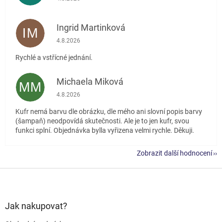
Ingrid Martinková
IM
Hodnocení obchodu je 5 z 5 hvězdiček.
4.8.2026
Rychlé a vstřícné jednání.
Michaela Miková
MM
Hodnocení obchodu je 5 z 5 hvězdiček.
4.8.2026
Kufr nemá barvu dle obrázku, dle mého ani slovní popis barvy
(šampaň) neodpovídá skutečnosti. Ale je to jen kufr, svou
funkci splní. Objednávka bylla vyřizena velmi rychle. Děkuji.
Zobrazit další hodnocení
Z
á
p
a
Jak nakupovat?
t