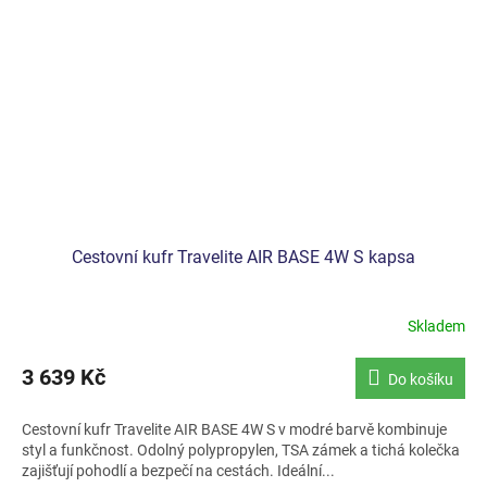
Cestovní kufr Travelite AIR BASE 4W S kapsa
Skladem
Průměrné
hodnocení
produktu
3 639 Kč
Do košíku
je
5,0
Cestovní kufr Travelite AIR BASE 4W S v modré barvě kombinuje
z
styl a funkčnost. Odolný polypropylen, TSA zámek a tichá kolečka
5
zajišťují pohodlí a bezpečí na cestách. Ideální...
hvězdiček.