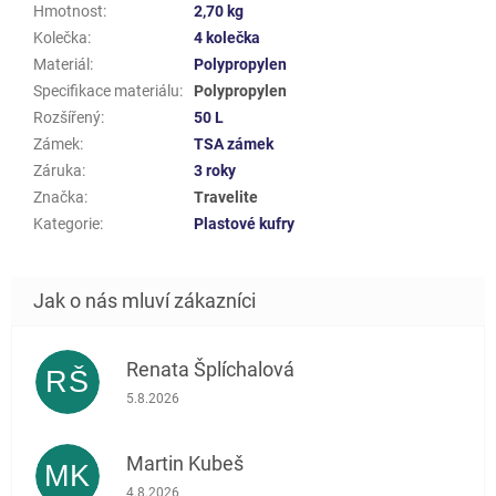
Hmotnost
:
2,70 kg
Kolečka
:
4 kolečka
Materiál
:
Polypropylen
Specifikace materiálu
:
Polypropylen
Rozšířený
:
50 L
Zámek
:
TSA zámek
Záruka
:
3 roky
Značka
:
Travelite
Kategorie
:
Plastové kufry
Renata Šplíchalová
RŠ
Hodnocení obchodu je 5 z 5 hvězdiček.
5.8.2026
Martin Kubeš
MK
Hodnocení obchodu je 5 z 5 hvězdiček.
4.8.2026