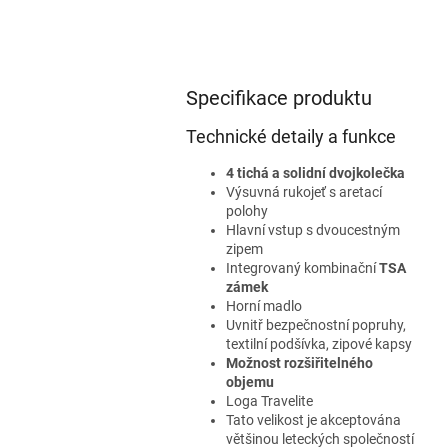
Specifikace produktu
Technické detaily a funkce
4 tichá a solidní dvojkolečka
Výsuvná rukojeť s aretací
polohy
Hlavní vstup s dvoucestným
zipem
Integrovaný kombinační
TSA
zámek
Horní madlo
Uvnitř bezpečnostní popruhy,
textilní podšívka, zipové kapsy
Možnost rozšiřitelného
objemu
Loga Travelite
Tato velikost je akceptována
většinou leteckých společností