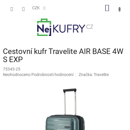
Přejít
NÁKUP
na
CZK
obsah
KOŠÍK
Cestovní kufr Travelite AIR BASE 4W
S EXP
75345-25
Průměrné
Neohodnoceno
Podrobnosti hodnocení
Značka:
Travelite
hodnocení
produktu
je
0,0
z
5
hvězdiček.