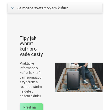
Je možné zvětšit objem kufru?
Tipy jak
vybrat
kufr pro
vaše cesty
Praktické
informace o
kufrech, které
vám pomůžou
s výběrem a
rozhodováním
najdete v
našem článku.
Přejít na