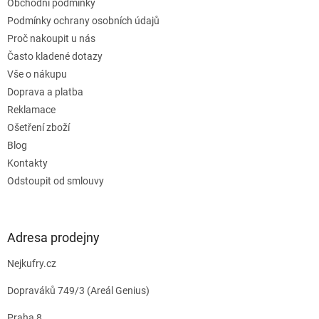
Obchodní podmínky
í
Podmínky ochrany osobních údajů
Proč nakoupit u nás
Často kladené dotazy
Vše o nákupu
Doprava a platba
Reklamace
Ošetření zboží
Blog
Kontakty
Odstoupit od smlouvy
Adresa prodejny
Nejkufry.cz
Dopraváků 749/3 (Areál Genius)
Praha 8