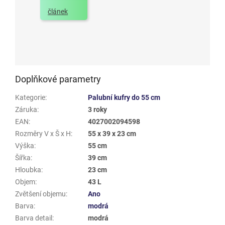
článek
Doplňkové parametry
Kategorie
:
Palubní kufry do 55 cm
Záruka
:
3 roky
EAN
:
4027002094598
Rozměry V x Š x H
:
55 x 39 x 23 cm
Výška
:
55 cm
Šířka
:
39 cm
Hloubka
:
23 cm
Objem
:
43 L
Zvětšení objemu
:
Ano
Barva
:
modrá
Barva detail
:
modrá