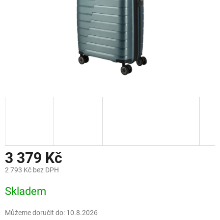
3 379 Kč
2 793 Kč bez DPH
Měrná
Skladem
cena:
Můžeme doručit do:
10.8.2026