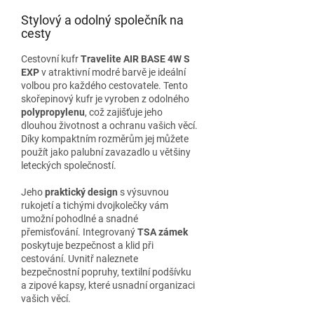
Stylový a odolný společník na
cesty
Cestovní kufr
Travelite AIR BASE 4W S
EXP
v atraktivní modré barvě je ideální
volbou pro každého cestovatele. Tento
skořepinový kufr je vyroben z odolného
polypropylenu
, což zajišťuje jeho
dlouhou životnost a ochranu vašich věcí.
Díky kompaktním rozměrům jej můžete
použít jako palubní zavazadlo u většiny
leteckých společností.
Jeho
praktický design
s výsuvnou
rukojetí a tichými dvojkolečky vám
umožní pohodlné a snadné
přemisťování. Integrovaný
TSA zámek
poskytuje bezpečnost a klid při
cestování. Uvnitř naleznete
bezpečnostní popruhy, textilní podšívku
a zipové kapsy, které usnadní organizaci
vašich věcí.