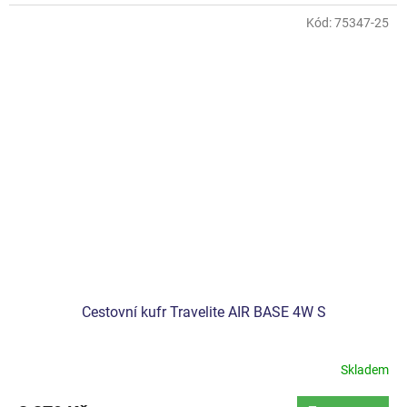
Kód:
75347-25
Cestovní kufr Travelite AIR BASE 4W S
Skladem
Průměrné
hodnocení
produktu