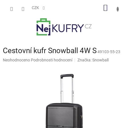
Přejít
NÁKUP
na
CZK
obsah
KOŠÍK
Cestovní kufr Snowball 4W S
49103-55-23
Průměrné
Neohodnoceno
Podrobnosti hodnocení
Značka:
Snowball
hodnocení
produktu
je
0,0
z
5
hvězdiček.