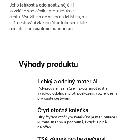
Jeho
lehkost
a
odolnost
z něj činí
skvělého společníka pro jakoukoliv
cestu. Využití najde nejen na letištích, ale
i při cestování vlakem či autobusem, kde
oceníte jeho
snadnou manipulaci
.
Výhody produktu
Lehký a odolný materiál
Polypropylen zajišťuje nízkou hmotnost a
vysokou odolnost proti poškození, což je ideální
pro časté cestování.
Čtyři otočná kolečka
Díky čtyřem otočným kolečkům je manipulace s
kufrem snadná a pohodlná, i když je plně
naložen.
TSA zámek pro bezpečnost