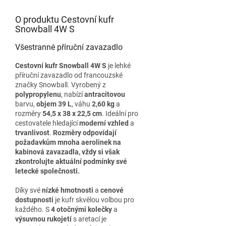
O produktu Cestovní kufr
Snowball 4W S
Všestranné příruční zavazadlo
Cestovní kufr Snowball 4W S
je lehké
příruční zavazadlo od francouzské
značky Snowball. Vyrobený z
polypropylenu
, nabízí
antracitovou
barvu,
objem 39 L
, váhu
2,60 kg
a
rozměry
54,5 x 38 x 22,5 cm
. Ideální pro
cestovatele hledající
moderní vzhled
a
trvanlivost
.
Rozměry odpovídají
požadavkům mnoha aerolinek na
kabinová zavazadla, vždy si však
zkontrolujte aktuální podmínky své
letecké společnosti.
Díky své
nízké hmotnosti
a
cenové
dostupnosti
je kufr skvělou volbou pro
každého. S
4 otočnými kolečky
a
výsuvnou rukojetí
s aretací je