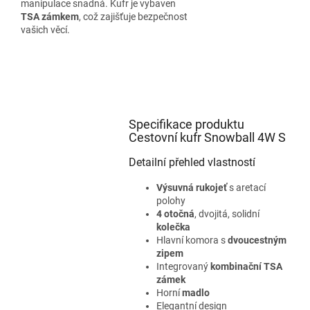
manipulace snadná. Kufr je vybaven
TSA zámkem
, což zajišťuje bezpečnost
vašich věcí.
Specifikace produktu
Cestovní kufr Snowball 4W S
Detailní přehled vlastností
Výsuvná rukojeť
s aretací
polohy
4 otočná
, dvojitá, solidní
kolečka
Hlavní komora s
dvoucestným
zipem
Integrovaný
kombinační TSA
zámek
Horní
madlo
Elegantní design