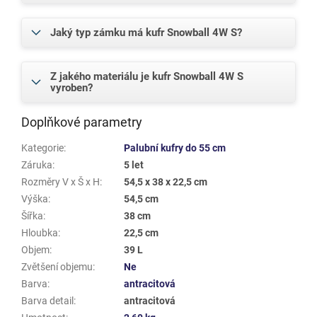
Jaký typ zámku má kufr Snowball 4W S?
Z jakého materiálu je kufr Snowball 4W S
vyroben?
Doplňkové parametry
Kategorie
:
Palubní kufry do 55 cm
Záruka
:
5 let
Rozměry V x Š x H
:
54,5 x 38 x 22,5 cm
Výška
:
54,5 cm
Šířka
:
38 cm
Hloubka
:
22,5 cm
Objem
:
39 L
Zvětšení objemu
:
Ne
Barva
:
antracitová
Barva detail
:
antracitová