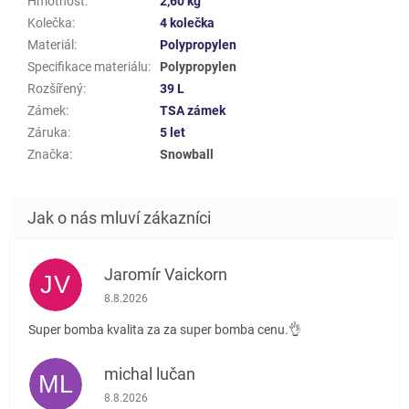
Hmotnost
:
2,60 kg
Kolečka
:
4 kolečka
Materiál
:
Polypropylen
Specifikace materiálu
:
Polypropylen
Rozšířený
:
39 L
Zámek
:
TSA zámek
Záruka
:
5 let
Značka
:
Snowball
Jaromír Vaickorn
JV
Hodnocení obchodu je 5 z 5 hvězdiček.
8.8.2026
Super bomba kvalita za za super bomba cenu.👌
michal lučan
ML
Hodnocení obchodu je 5 z 5 hvězdiček.
8.8.2026