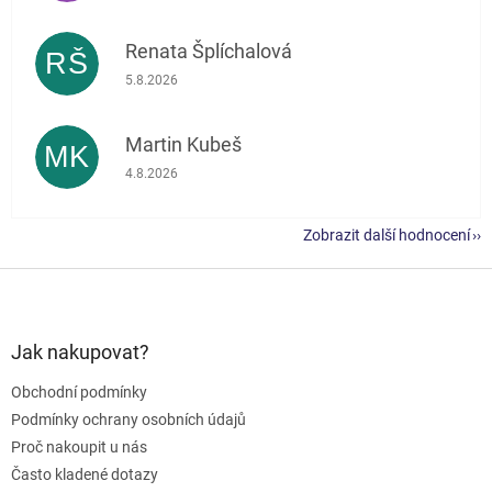
Renata Šplíchalová
RŠ
Hodnocení obchodu je 5 z 5 hvězdiček.
5.8.2026
Martin Kubeš
MK
Hodnocení obchodu je 5 z 5 hvězdiček.
4.8.2026
Zobrazit další hodnocení
Z
á
p
a
Jak nakupovat?
t
Obchodní podmínky
í
Podmínky ochrany osobních údajů
Proč nakoupit u nás
Často kladené dotazy