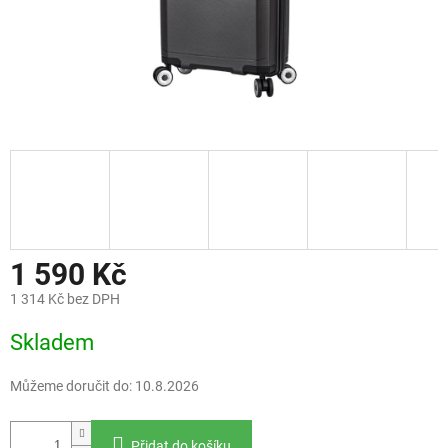
1 590 Kč
1 314 Kč bez DPH
Měrná
Skladem
cena:
Můžeme doručit do:
10.8.2026
Přidat do košíku