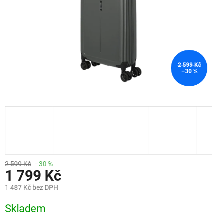
2 599 Kč
–30 %
2 599 Kč
–30 %
1 799 Kč
1 487 Kč bez DPH
Měrná
Skladem
cena: