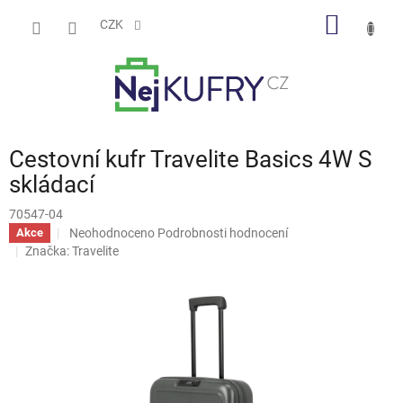
Přejít
NÁKUP
na
CZK
obsah
KOŠÍK
Cestovní kufr Travelite Basics 4W S
skládací
70547-04
Průměrné
Neohodnoceno
Podrobnosti hodnocení
Akce
hodnocení
Značka:
Travelite
produktu
je
0,0
z
5
hvězdiček.