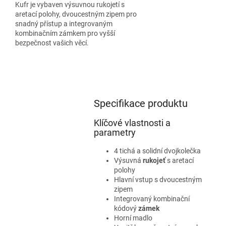
Kufr je vybaven výsuvnou rukojetí s
aretací polohy, dvoucestným zipem pro
snadný přístup a integrovaným
kombinačním zámkem pro vyšší
bezpečnost vašich věcí.
Specifikace produktu
Klíčové vlastnosti a
parametry
4 tichá a solidní dvojkolečka
Výsuvná
rukojeť
s aretací
polohy
Hlavní vstup s dvoucestným
zipem
Integrovaný kombinační
kódový
zámek
Horní madlo