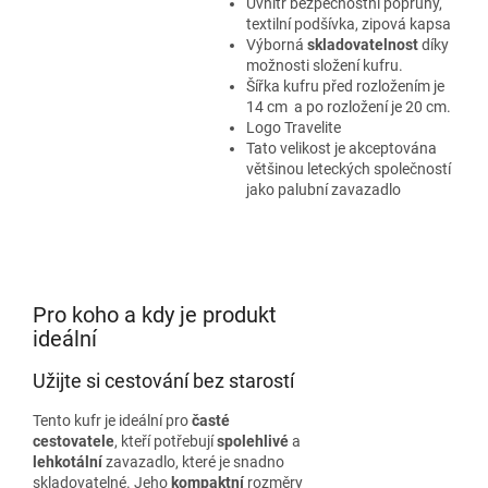
Uvnitř bezpečnostní popruhy,
textilní podšívka, zipová kapsa
Výborná
skladovatelnost
díky
možnosti složení kufru.
Šířka kufru před rozložením je
14 cm a po rozložení je 20 cm.
Logo Travelite
Tato velikost je akceptována
většinou leteckých společností
jako palubní zavazadlo
Pro koho a kdy je produkt
ideální
Užijte si cestování bez starostí
Tento kufr je ideální pro
časté
cestovatele
, kteří potřebují
spolehlivé
a
lehkotální
zavazadlo, které je snadno
skladovatelné. Jeho
kompaktní
rozměry