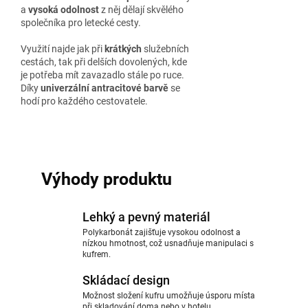
a
vysoká odolnost
z něj dělají skvělého
společníka pro letecké cesty.
Využití najde jak při
krátkých
služebních
cestách, tak při delších dovolených, kde
je potřeba mít zavazadlo stále po ruce.
Díky
univerzální antracitové barvě
se
hodí pro každého cestovatele.
Výhody produktu
Lehký a pevný materiál
Polykarbonát zajišťuje vysokou odolnost a
nízkou hmotnost, což usnadňuje manipulaci s
kufrem.
Skládací design
Možnost složení kufru umožňuje úsporu místa
při skladování doma nebo v hotelu.