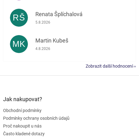
Renata Šplíchalová
RŠ
Hodnocení obchodu je 5 z 5 hvězdiček.
5.8.2026
Martin Kubeš
MK
Hodnocení obchodu je 5 z 5 hvězdiček.
4.8.2026
Zobrazit další hodnocení
Z
á
p
a
Jak nakupovat?
t
Obchodní podmínky
í
Podmínky ochrany osobních údajů
Proč nakoupit u nás
Často kladené dotazy