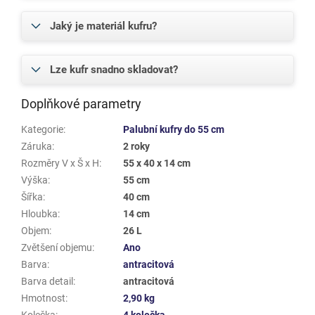
Jaký je materiál kufru?
Lze kufr snadno skladovat?
Doplňkové parametry
Kategorie
:
Palubní kufry do 55 cm
Záruka
:
2 roky
Rozměry V x Š x H
:
55 x 40 x 14 cm
Výška
:
55 cm
Šířka
:
40 cm
Hloubka
:
14 cm
Objem
:
26 L
Zvětšení objemu
:
Ano
Barva
:
antracitová
Barva detail
:
antracitová
Hmotnost
:
2,90 kg
Kolečka
:
4 kolečka