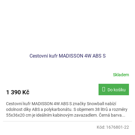
Cestovní kufr MADISSON 4W ABS S
Skladem
Průměrné
hodnocení
produktu
Do košíku
1 390 Kč
je
5,0
Cestovní kufr MADISSON 4W ABS S značky Snowball nabízí
z
odolnost díky ABS a polykarbonátu. S objemem 38 litrů a rozměry
5
55x36x20 cm je ideálním kabinovým zavazadlem. Černá barva...
hvězdiček.
Kód:
1676801-22