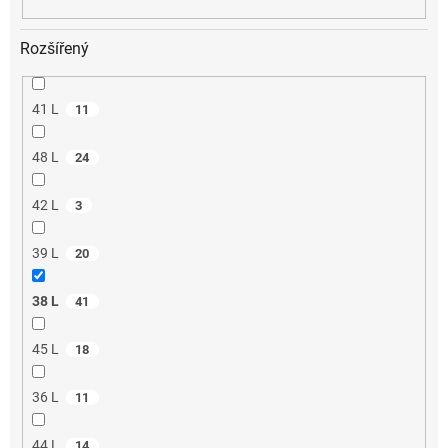
Rozšířený
41 L
11
48 L
24
42 L
3
39 L
20
38 L
41
45 L
18
36 L
11
44 L
14