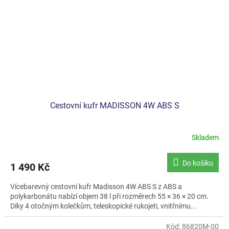
Cestovní kufr MADISSON 4W ABS S
Skladem
Průměrné
hodnocení
produktu
Do košíku
1 490 Kč
je
4,5
Vícebarevný cestovní kufr Madisson 4W ABS S z ABS a
z
polykarbonátu nabízí objem 38 l při rozměrech 55 × 36 × 20 cm.
5
Díky 4 otočným kolečkům, teleskopické rukojeti, vnitřnímu...
hvězdiček.
Kód:
86820M-00