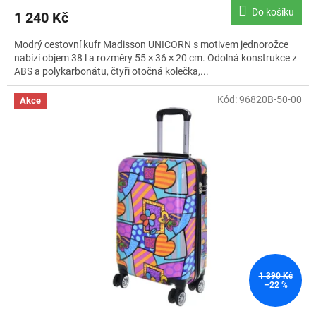
Do košíku
1 240 Kč
Modrý cestovní kufr Madisson UNICORN s motivem jednorožce
nabízí objem 38 l a rozměry 55 × 36 × 20 cm. Odolná konstrukce z
ABS a polykarbonátu, čtyři otočná kolečka,...
Kód:
96820B-50-00
Akce
1 390 Kč
–22 %