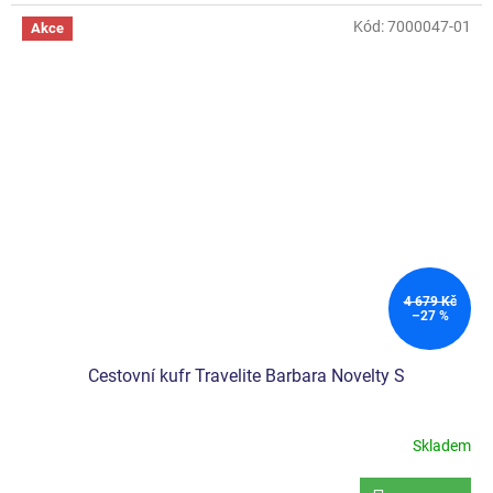
z
5
Kód:
7000047-01
Akce
hvězdiček.
4 679 Kč
–27 %
Cestovní kufr Travelite Barbara Novelty S
Skladem