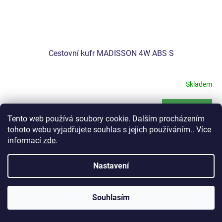
Cestovní kufr MADISSON 4W ABS S
Skladem
Do košíku
1 490 Kč
Tento web používá soubory cookie. Dalším procházením
tohoto webu vyjadřujete souhlas s jejich používáním.. Více
Vícebarevný cestovní kufr Madisson 4W ABS S z kombinace ABS a
informací
zde
.
polykarbonátu nabízí objem 38 l a rozměry 55 × 36 × 20 cm. Díky
čtyřem otočným kolečkům, teleskopické rukojeti,...
Nastavení
Kód:
86820F-00
Souhlasím