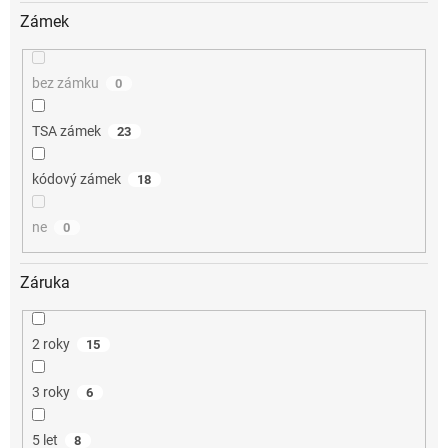
Zámek
bez zámku
0
TSA zámek
23
kódový zámek
18
ne
0
Záruka
2 roky
15
3 roky
6
5 let
8