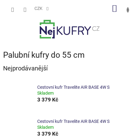
Přejít
NÁKUP
na
CZK
obsah
KOŠÍK
Palubní kufry do 55 cm
Nejprodávanější
Cestovní kufr Travelite AIR BASE 4W S
Skladem
3 379 Kč
Cestovní kufr Travelite AIR BASE 4W S
Skladem
3 379 Kč