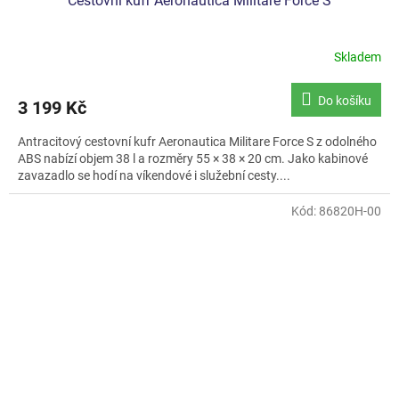
Cestovní kufr Aeronautica Militare Force S
Skladem
Do košíku
3 199 Kč
Antracitový cestovní kufr Aeronautica Militare Force S z odolného
ABS nabízí objem 38 l a rozměry 55 × 38 × 20 cm. Jako kabinové
zavazadlo se hodí na víkendové i služební cesty....
Kód:
86820H-00