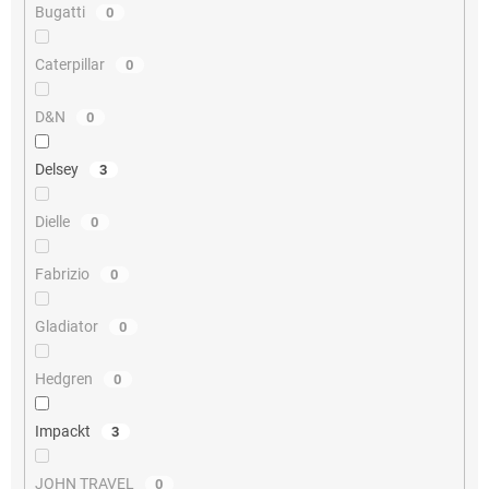
Bugatti
0
Caterpillar
0
D&N
0
Delsey
3
Dielle
0
Fabrizio
0
Gladiator
0
Hedgren
0
Impackt
3
JOHN TRAVEL
0