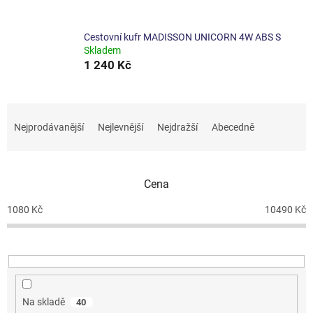
Cestovní kufr MADISSON UNICORN 4W ABS S
Skladem
1 240 Kč
Ř
a
Nejprodávanější
Nejlevnější
Nejdražší
Abecedně
z
e
n
Cena
í
p
1080
Kč
10490
Kč
r
o
d
u
k
t
Na skladě
40
ů