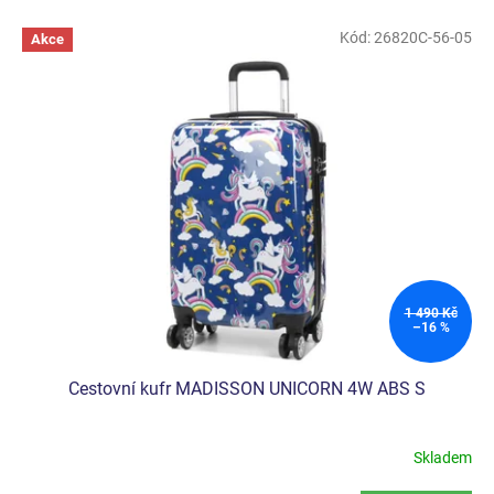
V
Kód:
26820C-56-05
Akce
ý
p
i
s
p
r
o
d
u
k
t
ů
1 490 Kč
–16 %
Cestovní kufr MADISSON UNICORN 4W ABS S
Skladem