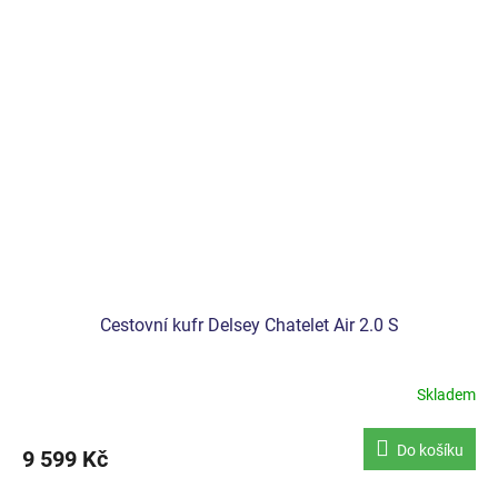
Cestovní kufr Delsey Chatelet Air 2.0 S
Skladem
Průměrné
hodnocení
produktu
Do košíku
9 599 Kč
je
5,0