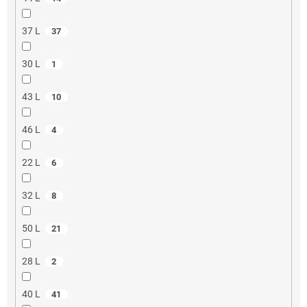
37 L
37
30 L
1
43 L
10
46 L
4
22 L
6
32 L
8
50 L
21
28 L
2
40 L
41