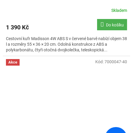
Skladem
Průměrné
hodnocení
produktu
Do košíku
1 390 Kč
je
5,0
Cestovní kufr Madisson 4W ABS S v červené barvě nabízí objem 38
z
l a rozměry 55 × 36 × 20 cm. Odolná konstrukce z ABS a
5
polykarbonátu, čtyři otočná dvojkolečka, teleskopická...
hvězdiček.
Kód:
7000047-40
Akce