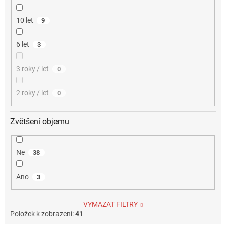
10 let
9
6 let
3
3 roky / let
0
2 roky / let
0
Zvětšení objemu
Ne
38
Ano
3
VYMAZAT FILTRY
Položek k zobrazení:
41