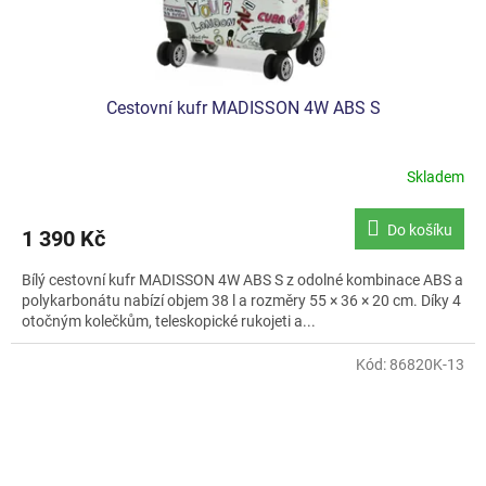
Cestovní kufr MADISSON 4W ABS S
Skladem
Průměrné
hodnocení
produktu
Do košíku
1 390 Kč
je
4,5
Bílý cestovní kufr MADISSON 4W ABS S z odolné kombinace ABS a
z
polykarbonátu nabízí objem 38 l a rozměry 55 × 36 × 20 cm. Díky 4
5
otočným kolečkům, teleskopické rukojeti a...
hvězdiček.
Kód:
86820K-13