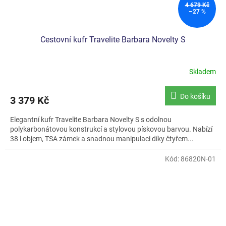
4 679 Kč
–27 %
Cestovní kufr Travelite Barbara Novelty S
Skladem
Do košíku
3 379 Kč
Elegantní kufr Travelite Barbara Novelty S s odolnou
polykarbonátovou konstrukcí a stylovou pískovou barvou. Nabízí
38 l objem, TSA zámek a snadnou manipulaci díky čtyřem...
Kód:
86820N-01