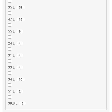
35 L
52
47 L
16
55 L
9
24 L
4
31 L
4
33 L
4
34 L
10
51 L
2
39,8 L
5