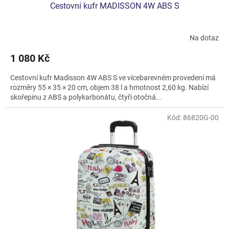
Cestovní kufr MADISSON 4W ABS S
Na dotaz
Průměrné
hodnocení
1 080 Kč
produktu
je
Cestovní kufr Madisson 4W ABS S ve vícebarevném provedení má
5,0
rozměry 55 × 35 × 20 cm, objem 38 l a hmotnost 2,60 kg. Nabízí
z
skořepinu z ABS a polykarbonátu, čtyři otočná...
5
hvězdiček.
Kód:
86820G-00