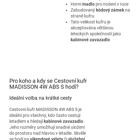
Horní
madlo
pro nošení v ruce
Zabudovaný
kódový zámek
na
straně kufru
Tato velikost kufru je
akceptována většinou
leteckých společností jako
kabinové zavazadlo
Pro koho a kdy se Cestovní kufr
MADISSON 4W ABS S hodí?
Ideální volba na krátké cesty
Cestovní kufr MADISSON 4W ABS S je
ideální pro všechny, kdo často cestují
letadlem a hledají
kabinové zavazadlo
.
Jeho rozměry umožňují snadné uložení
do prostoru nad hlavou v letadle. Skvěle
se hodí na
víkendové výlety
či
služební