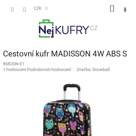
Přejít
NÁKUP
na
CZK
obsah
KOŠÍK
Cestovní kufr MADISSON 4W ABS S
86820N-01
Průměrné
1 hodnocení
Podrobnosti hodnocení
Značka:
Snowball
hodnocení
produktu
je
5,0
z
5
hvězdiček.