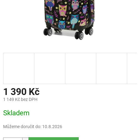
1 390 Kč
1 149 Kč bez DPH
Měrná
Skladem
cena:
Můžeme doručit do:
10.8.2026