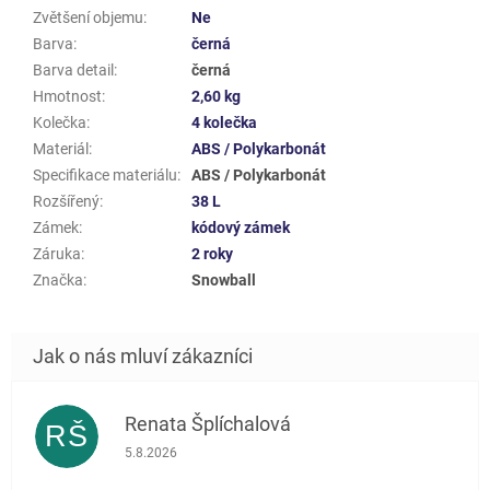
Zvětšení objemu
:
Ne
Barva
:
černá
Barva detail
:
černá
Hmotnost
:
2,60 kg
Kolečka
:
4 kolečka
Materiál
:
ABS / Polykarbonát
Specifikace materiálu
:
ABS / Polykarbonát
Rozšířený
:
38 L
Zámek
:
kódový zámek
Záruka
:
2 roky
Značka
:
Snowball
Renata Šplíchalová
RŠ
Hodnocení obchodu je 5 z 5 hvězdiček.
5.8.2026