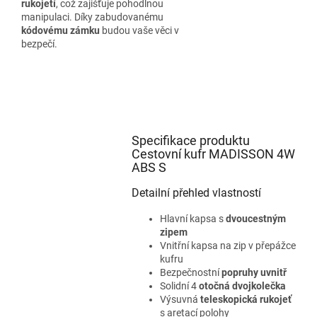
rukojetí
, což zajišťuje pohodlnou
manipulaci. Díky zabudovanému
kódovému zámku
budou vaše věci v
bezpečí.
Specifikace produktu
Cestovní kufr MADISSON 4W
ABS S
Detailní přehled vlastností
Hlavní kapsa s
dvoucestným
zipem
Vnitřní kapsa na zip v přepážce
kufru
Bezpečnostní
popruhy uvnitř
Solidní 4
otočná dvojkolečka
Výsuvná
teleskopická rukojeť
s aretací polohy