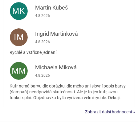
Martin Kubeš
MK
Hodnocení obchodu je 5 z 5 hvězdiček.
4.8.2026
Ingrid Martinková
IM
Hodnocení obchodu je 5 z 5 hvězdiček.
4.8.2026
Rychlé a vstřícné jednání.
Michaela Miková
MM
Hodnocení obchodu je 5 z 5 hvězdiček.
4.8.2026
Kufr nemá barvu dle obrázku, dle mého ani slovní popis barvy
(šampaň) neodpovídá skutečnosti. Ale je to jen kufr, svou
funkci splní. Objednávka bylla vyřizena velmi rychle. Děkuji.
Zobrazit další hodnocení
Z
á
p