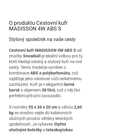
O produktu Cestovní kufr
MADISSON 4W ABS S
Stylový společník na vaše cesty
Cestovní kufr MADISSON 4W ABS S
od
značky
Snowball
je ideální volbou pro ty,
kteří hledají odolný a stylový kufr na své
cesty. Tento model je vyroben z
kombinace
ABS a polykarbonátu
, což
zajišťuje jeho odolnost vůči nešetrnému
zacházení. Kufr je v elegantní
černé
barvě
s objemem
38 litrů
, což z něj činí
perfektní příruční zavazadlo.
S rozměry
55 x 36 x 20 cm
a váhou
2,60
kg
se snadno vejde do kabinových
úložných prostor většiny leteckých
společností. Je vybaven
čtyřmi
otočnými kolečky
a
teleskopickou