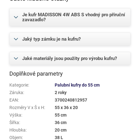
Je kufr MADISSON 4W ABS S vhodný pro příruční
zavazadlo?
Jaký typ zámku je na kufru?
Jaké materiály jsou použity pro výrobu kufru?
Doplňkové parametry
Kategorie
:
Palubní kufry do 55 cm
Záruka
:
2 roky
EAN
:
3700240812957
Rozměry V x Š x H
:
55 x 36 x 20
Výška
:
55 cm
Šířka
:
36 cm
Hloubka
:
20 cm
Objem
:
38 L