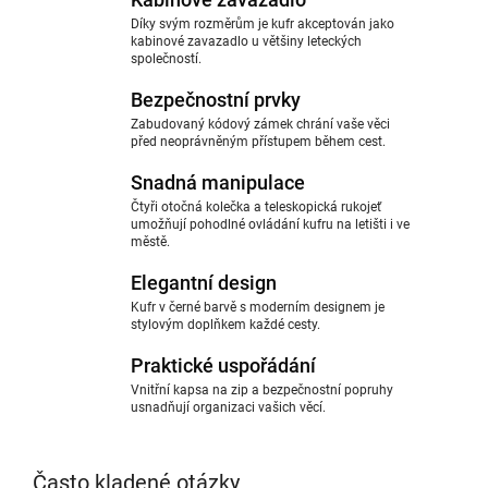
Díky svým rozměrům je kufr akceptován jako
kabinové zavazadlo u většiny leteckých
společností.
Bezpečnostní prvky
Zabudovaný kódový zámek chrání vaše věci
před neoprávněným přístupem během cest.
Snadná manipulace
Čtyři otočná kolečka a teleskopická rukojeť
umožňují pohodlné ovládání kufru na letišti i ve
městě.
Elegantní design
Kufr v černé barvě s moderním designem je
stylovým doplňkem každé cesty.
Praktické uspořádání
Vnitřní kapsa na zip a bezpečnostní popruhy
usnadňují organizaci vašich věcí.
Často kladené otázky