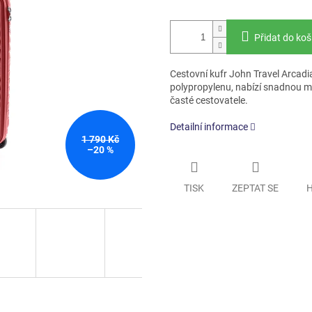
Přidat do koš
Cestovní kufr John Travel Arcadi
polypropylenu, nabízí snadnou ma
časté cestovatele.
Detailní informace
1 790 Kč
–20 %
TISK
ZEPTAT SE
H