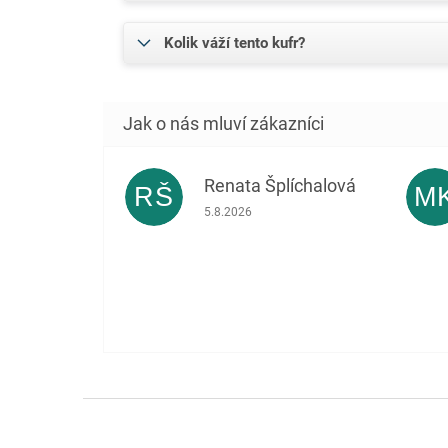
Kolik váží tento kufr?
Renata Šplíchalová
RŠ
M
Hodnocení obchodu je 5 z 5 hvězdiček.
5.8.2026
Z
á