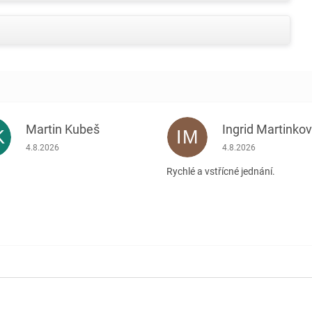
Martin Kubeš
Ingrid Martinko
K
IM
Hodnocení obchodu je 5 z 5 hvězdiček.
Hodnocení obchodu je
4.8.2026
4.8.2026
Rychlé a vstřícné jednání.