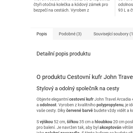
čtyři otočná kolečka a kódový zámek pro
odolnos
bezpečí na cestách. Vyroben z
93 L a č
polypropylenu, je ideální...
pro poho
Popis
Podobné (3)
Související soubory (1
Detailní popis produktu
O produktu Cestovní kufr John Trave
Stylový a odolný společník na cesty
Objevte elegantní
cestovní kufr
John Travel Arcadia 
a
odolnost
. Vyroben z kvalitního
polypropylenu
, je 
vaše cesty. Díky
červené barvě
budete vždy vidět a k
S
výškou
52 cm,
šířkou
35 cm a
hloubkou
20 cm posk
pro balení. Je navržen tak, aby byl
akceptován
většin
jako
palubní zavazadlo
. S tímto kufrem se budete cí