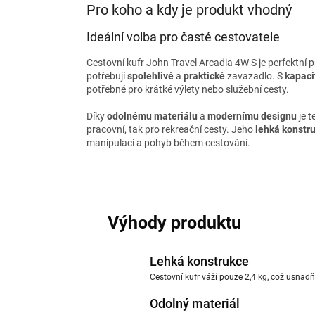
Pro koho a kdy je produkt vhodný
Ideální volba pro časté cestovatele
Cestovní kufr John Travel Arcadia 4W S je perfektní pro
potřebují
spolehlivé
a
praktické
zavazadlo. S
kapaci
potřebné pro krátké výlety nebo služební cesty.
Díky
odolnému materiálu
a
modernímu designu
je t
pracovní, tak pro rekreační cesty. Jeho
lehká konstr
manipulaci a pohyb během cestování.
Výhody produktu
Lehká konstrukce
Cestovní kufr váží pouze 2,4 kg, což usna
Odolný materiál