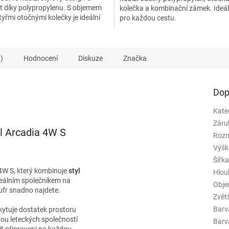
t díky polypropylenu. S objemem
kolečka a kombinační zámek. Ideál
tyřmi otočnými kolečky je ideální
pro každou cestu.
dlné...
)
Hodnocení
Diskuze
Značka
Dop
Kate
Záru
l Arcadia 4W S
Rozm
Výšk
Šířk
4W S, který kombinuje
styl
Hlou
ideálním společníkem na
Obj
ufr snadno najdete.
Zvět
Barv
ytuje dostatek prostoru
ou leteckých společností
Barva
tit připraveni na každou