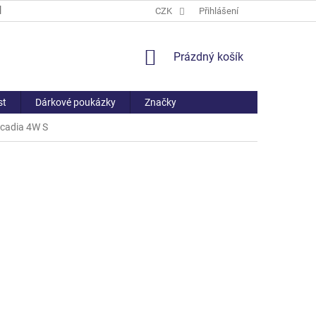
PROČ NAKOUPIT U NÁS
ČASTO KLADENÉ DOTAZY
CZK
Přihlášení
VŠE O NÁ
NÁKUPNÍ
Prázdný košík
KOŠÍK
st
Dárkové poukázky
Značky
rcadia 4W S