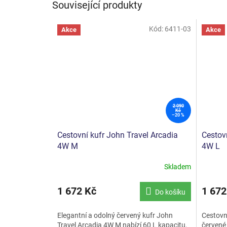
Související produkty
Kód:
6411-03
Akce
Akce
2 090
Kč
–20 %
Cestovní kufr John Travel Arcadia
Cestovn
4W M
4W L
Skladem
1 672 Kč
1 672
Do košíku
Elegantní a odolný červený kufr John
Cestovní
Travel Arcadia 4W M nabízí 60 L kapacitu,
červené 