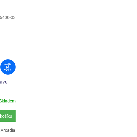
6400-03
5 890
Kč
–20 %
avel
Skladem
košíku
l Arcadia
á