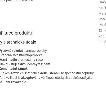
Hmo
Kole
Mate
Spec
Rozš
Zám
ifikace produktu
Záru
ly a technické údaje
Znač
Výsuvná rukojeť
s aretací polohy
4 otočná, kvalitní
dvojkolečka
Horní
madlo
pro nošení v ruce
Hlavní vstup s
dvoucestným zipem
Kombinační zámek
Funkční rozdělení interiéru s
dělicí stěnou
, bezpečnostní popruhy
Tato velikost je
akceptována
většinou leteckých společností jako
palubní zavazadlo