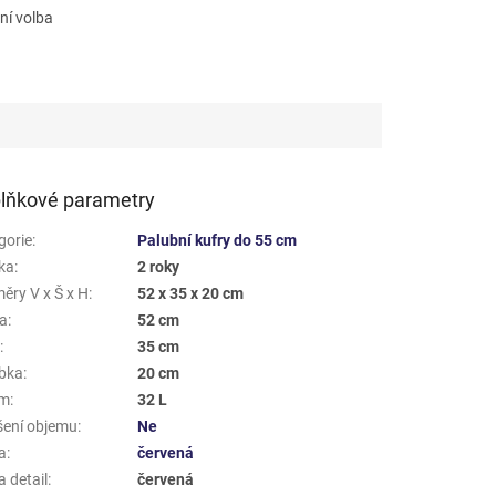
ní volba
lňkové parametry
gorie
:
Palubní kufry do 55 cm
ka
:
2 roky
ěry V x Š x H
:
52 x 35 x 20 cm
a
:
52 cm
a
:
35 cm
bka
:
20 cm
em
:
32 L
šení objemu
:
Ne
a
:
červená
 detail
:
červená