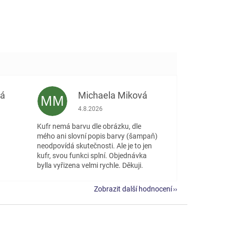
vá
Michaela Miková
MM
 5 z 5 hvězdiček.
Hodnocení obchodu je 5 z 5 hvězdiček.
4.8.2026
Kufr nemá barvu dle obrázku, dle
mého ani slovní popis barvy (šampaň)
neodpovídá skutečnosti. Ale je to jen
kufr, svou funkci splní. Objednávka
bylla vyřizena velmi rychle. Děkuji.
Zobrazit další hodnocení