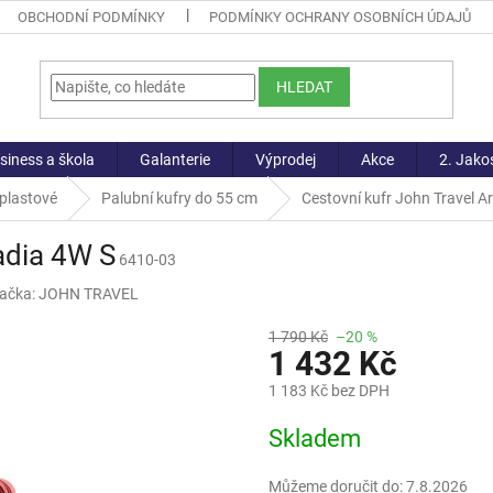
OBCHODNÍ PODMÍNKY
PODMÍNKY OCHRANY OSOBNÍCH ÚDAJŮ
HLEDAT
siness a škola
Galanterie
Výprodej
Akce
2. Jako
 plastové
Palubní kufry do 55 cm
Cestovní kufr John Travel A
adia 4W S
6410-03
ačka:
JOHN TRAVEL
1 790 Kč
–20 %
1 432 Kč
1 183 Kč bez DPH
Měrná
Skladem
cena:
Můžeme doručit do:
7.8.2026