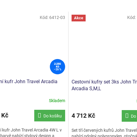
Kód:
6412-03
Kód:
Akce
2 290
Kč
–26 %
í kufr John Travel Arcadia
Cestovní kufry set 3ks John Tr
Arcadia S,M,L
Skladem
 Kč
4 712 Kč
Do košíku
Do 
 kufr John Travel Arcadia 4W L v
Set tří červených kufrů John Trave
barvě nabízí stylový design a
nabízí odolný polypropylen, otočn