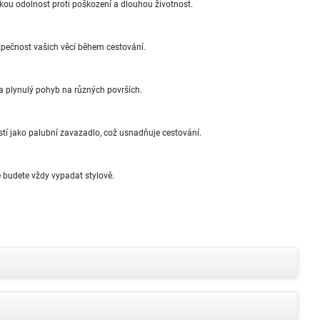
okou odolnost proti poškození a dlouhou životnost.
ečnost vašich věcí během cestování.
a plynulý pohyb na různých površích.
tí jako palubní zavazadlo, což usnadňuje cestování.
e budete vždy vypadat stylově.