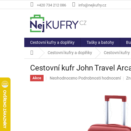
Přejít
+420 734 212 086
info@nejkufry.cz
na
obsah
Cestovní kufry a doplňky
Tašky a batohy
Bu
Domů
Cestovní kufry a doplňky
Cestovní kufry
Cestovní kufr John Travel Arc
Průměrné
Neohodnoceno
Podrobnosti hodnocení
Zn
Akce
hodnocení
produktu
je
0,0
z
5
hvězdiček.