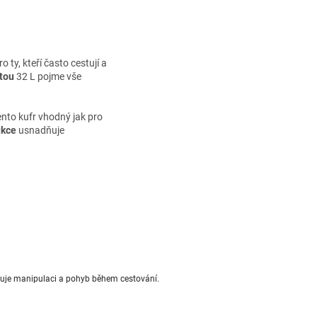
 ty, kteří často cestují a
tou
32 L pojme vše
ento kufr vhodný jak pro
ukce
usnadňuje
dňuje manipulaci a pohyb během cestování.