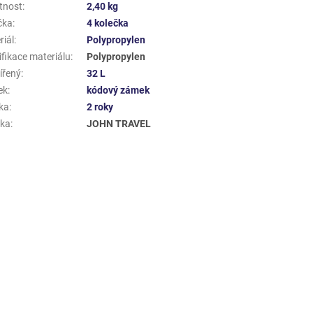
tnost
:
2,40 kg
čka
:
4 kolečka
riál
:
Polypropylen
ifikace materiálu
:
Polypropylen
ířený
:
32 L
ek
:
kódový zámek
ka
:
2 roky
ka
:
JOHN TRAVEL