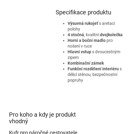
Specifikace produktu
Výsuvná rukojeť
s aretací
polohy
4 otočná
, kvalitní
dvojkolečka
Horní a boční madlo
pro
nošení v ruce
Hlavní vstup
s dvoucestným
zipem
Kombinační zámek
Funkční rozdělení interiéru
s
dělicí stěnou, bezpečnostní
popruhy
Pro koho a kdy je produkt
vhodný
Kufr pro náročné cestovatele