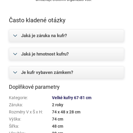
Často kladené otázky
Jaká je záruka na kufr?
Jaká je hmotnost kufru?
Je kufr vybaven zámkem?
Doplňkové parametry
Kategorie
:
Velké kufry 67-81 cm
Záruka
:
2 roky
Rozměry V x Š x H
:
74 x 48 x 28 cm
Výška
:
74 cm
Šířka
:
48 cm