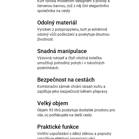
Kufr vyniká moderním designem s prolisy a
červenou barvou, což z něj činí elegantního
společníka na cesty.
Odolný materiál
Vyroben z polypropylenu, kufr je extrémně
odolný vůči poškození a poskytuje dlouhou
životnost.
Snadná manipulace
Výsuvná rukojeť a čtyři otočná kolečka
umožňují pohodlný pohyb i v náročných
podmínkách.
Bezpečnost na cestách
Kombinační zámek chrání obsah kufru a
zajišťuje jeho bezpečnost během přepravy.
Velký objem
Objem 93 litrů poskytuje dostatek prostoru pro
vše, co potřebujete na delší cesty.
Praktické funkce
Vnitřní uspořádání s dělicí stěnou a popruhy
umožňuje efektivní organizaci věcí.