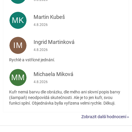
Martin Kubeš
MK
Hodnocení obchodu je 5 z 5 hvězdiček.
4.8.2026
Ingrid Martinková
IM
Hodnocení obchodu je 5 z 5 hvězdiček.
4.8.2026
Rychlé a vstřícné jednání.
Michaela Miková
MM
Hodnocení obchodu je 5 z 5 hvězdiček.
4.8.2026
Kufr nemá barvu dle obrázku, dle mého ani slovní popis barvy
(šampaň) neodpovídá skutečnosti. Ale je to jen kufr, svou
funkci splní. Objednávka bylla vyřizena velmi rychle. Děkuji.
Zobrazit další hodnocení
Z