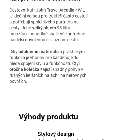
Cestovní kufr John Travel Arcadia 4W L
je ideální volbou pro ty, kteří často cestují
a potřebují spolehlivého partnera na
cesty. Jeho
velký objem
93 litrů
umožňuje pohodlně sbalit vše potřebné
na delší dovolenou či služební cestu.
Díky
odolnému materiálu
a praktickým
funkcím je vhodný pro každého, kdo
hledá spojení stylu a funkčnosti. Čtyři
otočná kolečka
zajistí snadný pohyb v
rušných letištních halách i na nerovných
površích.
Výhody produktu
Stylový design