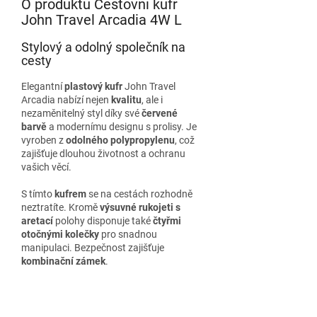
O produktu Cestovní kufr
John Travel Arcadia 4W L
Stylový a odolný společník na
cesty
Elegantní
plastový kufr
John Travel
Arcadia nabízí nejen
kvalitu
, ale i
nezaměnitelný styl díky své
červené
barvě
a modernímu designu s prolisy. Je
vyroben z
odolného polypropylenu
, což
zajišťuje dlouhou životnost a ochranu
vašich věcí.
S tímto
kufrem
se na cestách rozhodně
neztratíte. Kromě
výsuvné rukojeti s
aretací
polohy disponuje také
čtyřmi
otočnými kolečky
pro snadnou
manipulaci. Bezpečnost zajišťuje
kombinační zámek
.