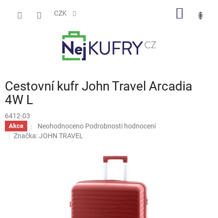
Přejít
NÁKUP
na
CZK
obsah
KOŠÍK
Cestovní kufr John Travel Arcadia
4W L
6412-03
Průměrné
Neohodnoceno
Podrobnosti hodnocení
Akce
hodnocení
Značka:
JOHN TRAVEL
produktu
je
0,0
z
5
hvězdiček.