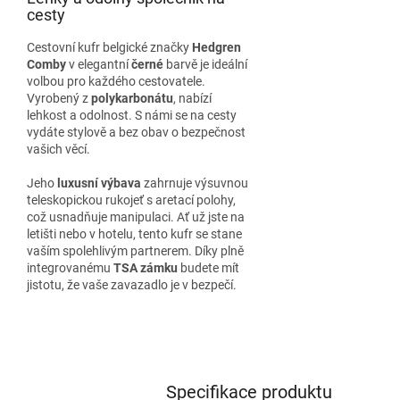
cesty
Cestovní kufr belgické značky
Hedgren
Comby
v elegantní
černé
barvě je ideální
volbou pro každého cestovatele.
Vyrobený z
polykarbonátu
, nabízí
lehkost a odolnost. S námi se na cesty
vydáte stylově a bez obav o bezpečnost
vašich věcí.
Jeho
luxusní výbava
zahrnuje výsuvnou
teleskopickou rukojeť s aretací polohy,
což usnadňuje manipulaci. Ať už jste na
letišti nebo v hotelu, tento kufr se stane
vaším spolehlivým partnerem. Díky plně
integrovanému
TSA zámku
budete mít
jistotu, že vaše zavazadlo je v bezpečí.
Specifikace produktu