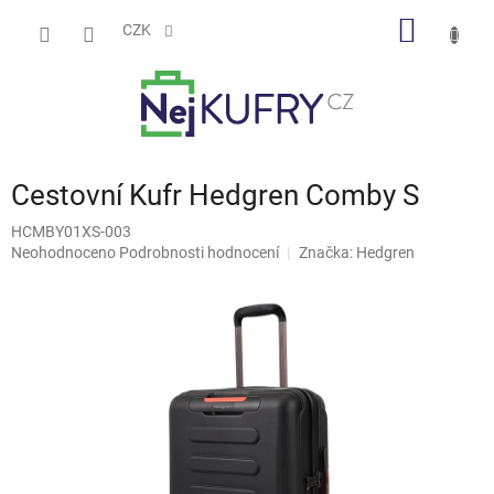
Přejít
NÁKUP
na
CZK
obsah
KOŠÍK
Cestovní Kufr Hedgren Comby S
HCMBY01XS-003
Průměrné
Neohodnoceno
Podrobnosti hodnocení
Značka:
Hedgren
hodnocení
produktu
je
0,0
z
5
hvězdiček.