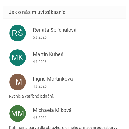
Renata Šplíchalová
RŠ
Hodnocení obchodu je 5 z 5 hvězdiček.
5.8.2026
Martin Kubeš
MK
Hodnocení obchodu je 5 z 5 hvězdiček.
4.8.2026
Ingrid Martinková
IM
Hodnocení obchodu je 5 z 5 hvězdiček.
4.8.2026
Rychlé a vstřícné jednání.
Michaela Miková
MM
Hodnocení obchodu je 5 z 5 hvězdiček.
4.8.2026
Kufr nemá barvu dle obrázku, dle mého ani slovní popis barvy