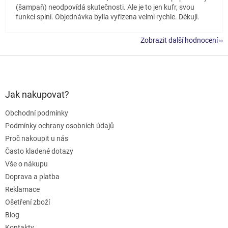
(šampaň) neodpovídá skutečnosti. Ale je to jen kufr, svou
funkci splní. Objednávka bylla vyřizena velmi rychle. Děkuji.
Zobrazit další hodnocení
Z
á
p
a
Jak nakupovat?
t
Obchodní podmínky
í
Podmínky ochrany osobních údajů
Proč nakoupit u nás
Často kladené dotazy
Vše o nákupu
Doprava a platba
Reklamace
Ošetření zboží
Blog
Kontakty