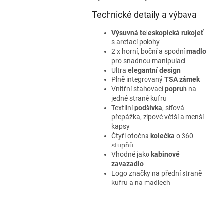
Technické detaily a výbava
Výsuvná teleskopická rukojeť
s aretací polohy
2 x horní, boční a spodní
madlo
pro snadnou manipulaci
Ultra
elegantní design
Plně integrovaný
TSA zámek
Vnitřní stahovací
popruh
na
jedné straně kufru
Textilní
podšívka
, síťová
přepážka, zipové větší a menší
kapsy
Čtyři otočná
kolečka
o 360
stupňů
Vhodné jako
kabinové
zavazadlo
Logo značky na přední straně
kufru a na madlech