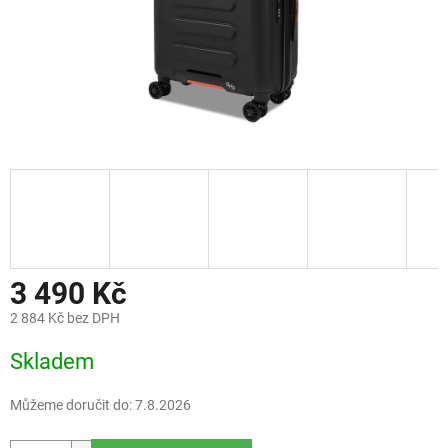
3 490 Kč
2 884 Kč bez DPH
Měrná
Skladem
cena:
Můžeme doručit do:
7.8.2026