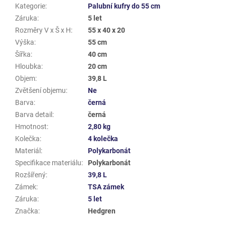
Kategorie
:
Palubní kufry do 55 cm
Záruka
:
5 let
Rozměry V x Š x H
:
55 x 40 x 20
Výška
:
55 cm
Šířka
:
40 cm
Hloubka
:
20 cm
Objem
:
39,8 L
Zvětšení objemu
:
Ne
Barva
:
černá
Barva detail
:
černá
Hmotnost
:
2,80 kg
Kolečka
:
4 kolečka
Materiál
:
Polykarbonát
Specifikace materiálu
:
Polykarbonát
Rozšířený
:
39,8 L
Zámek
:
TSA zámek
Záruka
:
5 let
Značka
:
Hedgren