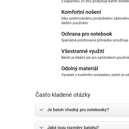
S kapacitou 35 litrů poskytuje batoh dostat
Komfortní nošení
Díky polstrovanému prodyšnému zádovému p
delším používání.
Ochrana pro notebook
Speciálně polstrovaná přihrádka umožňuje 
Všestranné využití
Batoh je ideální jak pro každodenní používá
Odolný materiál
Vyroben z kvalitního polyesteru, batoh je od
Často kladené otázky
Je batoh vhodný pro notebooky?
Jaké jsou rozměry batohu?