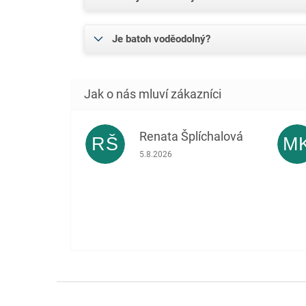
Je batoh voděodolný?
Renata Šplíchalová
RŠ
M
Hodnocení obchodu je 5 z 5 hvězdiček.
5.8.2026
Z
á