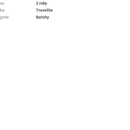
ka
:
2 roky
ka
:
Travelite
gorie
:
Batohy