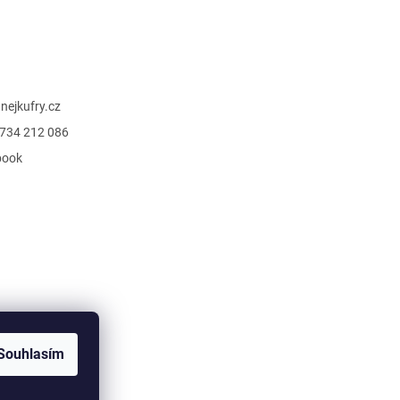
@
nejkufry.cz
734 212 086
book
Souhlasím