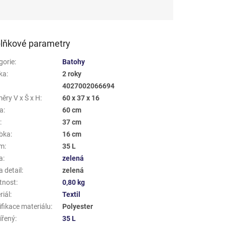
lňkové parametry
gorie
:
Batohy
ka
:
2 roky
4027002066694
ěry V x Š x H
:
60 x 37 x 16
a
:
60 cm
a
:
37 cm
bka
:
16 cm
em
:
35 L
a
:
zelená
 detail
:
zelená
tnost
:
0,80 kg
riál
:
Textil
ifikace materiálu
:
Polyester
ířený
:
35 L