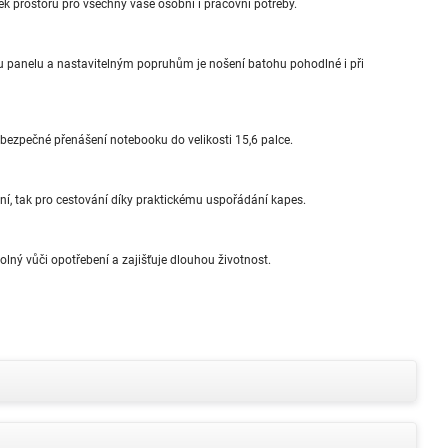
ek prostoru pro všechny vaše osobní i pracovní potřeby.
anelu a nastavitelným popruhům je nošení batohu pohodlné i při
bezpečné přenášení notebooku do velikosti 15,6 palce.
ní, tak pro cestování díky praktickému uspořádání kapes.
olný vůči opotřebení a zajišťuje dlouhou životnost.