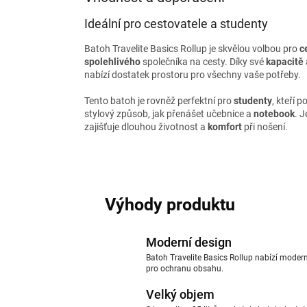
Ideální pro cestovatele a studenty
Batoh Travelite Basics Rollup je skvělou volbou pro
c
spolehlivého
společníka na cesty. Díky své
kapacitě
nabízí dostatek prostoru pro všechny vaše potřeby.
Tento batoh je rovněž perfektní pro
studenty
, kteří p
stylový způsob, jak přenášet učebnice a
notebook
. 
zajišťuje dlouhou životnost a
komfort
při nošení.
Výhody produktu
Moderní design
Batoh Travelite Basics Rollup nabízí moderní
pro ochranu obsahu.
Velký objem