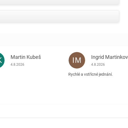
Martin Kubeš
Ingrid Martinko
K
IM
Hodnocení obchodu je 5 z 5 hvězdiček.
Hodnocení obchodu je
4.8.2026
4.8.2026
Rychlé a vstřícné jednání.