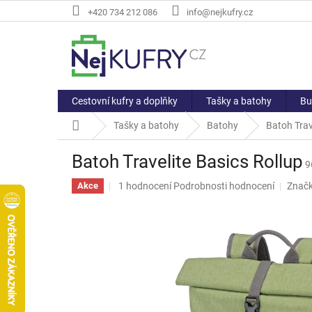
Přejít
+420 734 212 086
info@nejkufry.cz
na
obsah
Cestovní kufry a doplňky
Tašky a batohy
Bu
Domů
Tašky a batohy
Batohy
Batoh Trav
Batoh Travelite Basics Rollup
9
Průměrné
1 hodnocení
Podrobnosti hodnocení
Znač
Akce
hodnocení
produktu
je
5,0
z
5
hvězdiček.