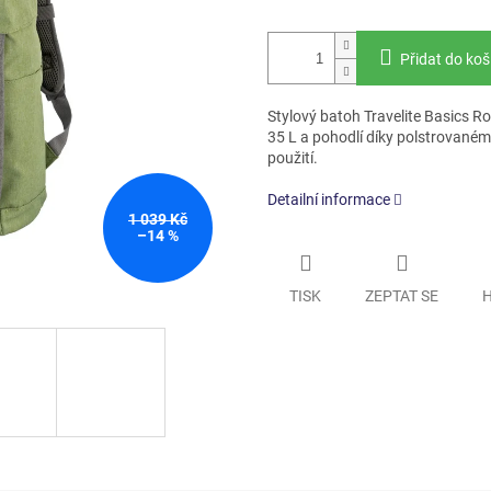
Přidat do koš
Stylový batoh Travelite Basics Ro
35 L a pohodlí díky polstrovaném
použití.
Detailní informace
1 039 Kč
–14 %
TISK
ZEPTAT SE
H