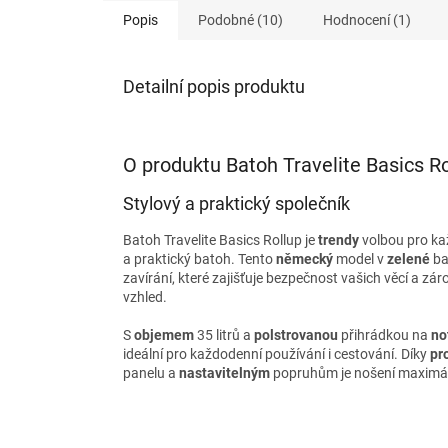
Popis
Podobné (10)
Hodnocení (1)
Detailní popis produktu
O produktu Batoh Travelite Basics Ro
Stylový a praktický společník
Batoh Travelite Basics Rollup je
trendy
volbou pro ka
a praktický batoh. Tento
německý
model v
zelené
ba
zavírání, které zajišťuje bezpečnost vašich věcí a zá
vzhled.
S
objemem
35 litrů a
polstrovanou
přihrádkou na
no
ideální pro každodenní používání i cestování. Díky
pr
panelu a
nastavitelným
popruhům je nošení maximá