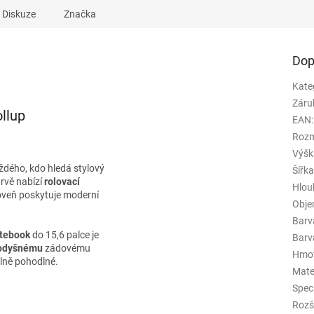
Diskuze
Značka
Dop
Kate
Záru
llup
EAN
:
Rozm
Výšk
ždého, kdo hledá stylový
Šířk
rvě nabízí
rolovací
Hlou
roveň poskytuje moderní
Obj
Barv
tebook
do 15,6 palce je
Barva
odyšnému
zádovému
Hmo
lně pohodlné.
Mate
Spec
Rozš