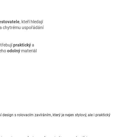
estovatele
, kteří hledají
a chytrému uspořádání
otřebují
praktický
a
Jeho
odolný
materiál
 design s rolovacím zavíráním, který je nejen stylový, ale i praktický