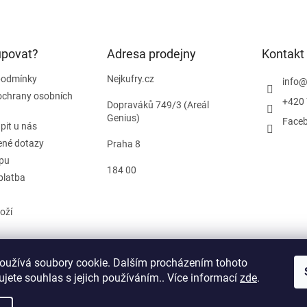
upovat?
Adresa prodejny
Kontakt
podmínky
Nejkufry.cz
info
ochrany osobních
+420 
Dopraváků 749/3 (Areál
Genius)
Face
pit u nás
ené dotazy
Praha 8
pu
184 00
platba
oží
oužívá soubory cookie. Dalším procházením tohoto
od smlouvy
jete souhlas s jejich používáním.. Více informací
zde
.