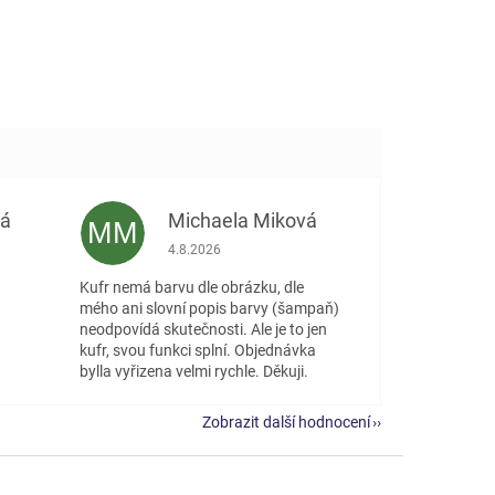
vá
Michaela Miková
MM
 5 z 5 hvězdiček.
Hodnocení obchodu je 5 z 5 hvězdiček.
4.8.2026
Kufr nemá barvu dle obrázku, dle
mého ani slovní popis barvy (šampaň)
neodpovídá skutečnosti. Ale je to jen
kufr, svou funkci splní. Objednávka
bylla vyřizena velmi rychle. Děkuji.
Zobrazit další hodnocení