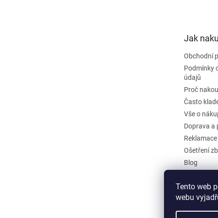
p
a
t
Jak nak
í
Obchodní 
Podmínky 
údajů
Proč nakou
Často klad
Vše o náku
Doprava a 
Reklamace
Ošetření zb
Blog
Kontakty
Tento web p
Odstoupit 
webu vyjadřu