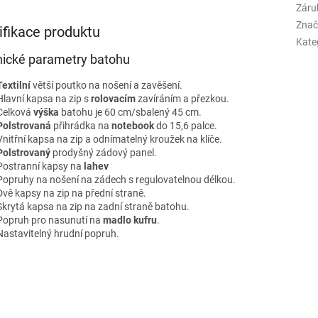
Záru
Znač
ifikace produktu
Kate
ické parametry batohu
Textilní
větší poutko na nošení a zavěšení.
Hlavní kapsa na zip s
rolovacím
zavíráním a přezkou.
Celková
výška
batohu je 60 cm/sbalený 45 cm.
Polstrovaná
přihrádka na
notebook
do 15,6 palce.
Vnitřní kapsa na zip a odnímatelný kroužek na klíče.
Polstrovaný
prodyšný zádový panel.
Postranní kapsy na
lahev
Popruhy na nošení na zádech s regulovatelnou délkou.
Dvě kapsy na zip na přední straně.
Skrytá kapsa na zip na zadní straně batohu.
Popruh pro nasunutí na
madlo kufru
.
Nastavitelný hrudní popruh.