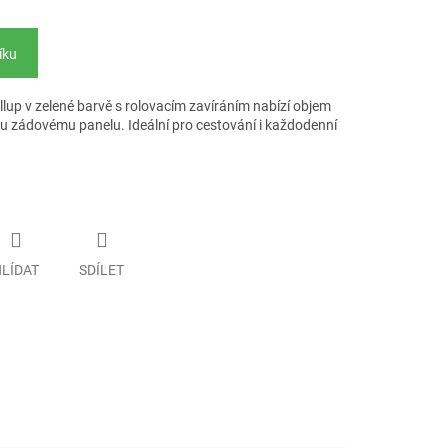
íku
llup v zelené barvě s rolovacím zavíráním nabízí objem
u zádovému panelu. Ideální pro cestování i každodenní
LÍDAT
SDÍLET