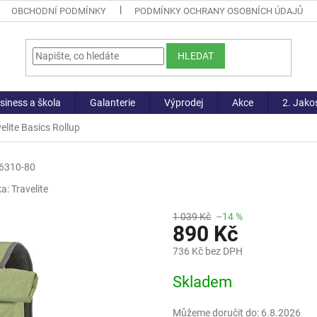
OBCHODNÍ PODMÍNKY
PODMÍNKY OCHRANY OSOBNÍCH ÚDAJŮ
HLEDAT
siness a škola
Galanterie
Výprodej
Akce
2. Jako
elite Basics Rollup
6310-80
ka:
Travelite
1 039 Kč
–14 %
890 Kč
736 Kč bez DPH
Měrná
Skladem
cena:
Můžeme doručit do:
6.8.2026