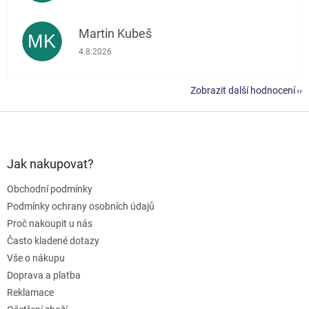
Martin Kubeš
MK
Hodnocení obchodu je 5 z 5 hvězdiček.
4.8.2026
Zobrazit další hodnocení
Z
á
p
a
Jak nakupovat?
t
Obchodní podmínky
í
Podmínky ochrany osobních údajů
Proč nakoupit u nás
Často kladené dotazy
Vše o nákupu
Doprava a platba
Reklamace