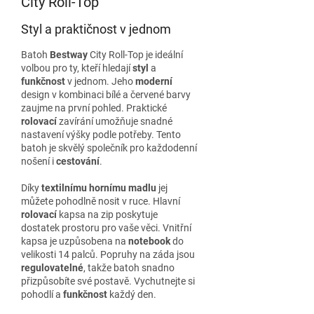
City Roll-Top
Styl a praktičnost v jednom
Batoh
Bestway
City Roll-Top je ideální
volbou pro ty, kteří hledají
styl
a
funkčnost
v jednom. Jeho
moderní
design v kombinaci bílé a červené barvy
zaujme na první pohled. Praktické
rolovací
zavírání umožňuje snadné
nastavení výšky podle potřeby. Tento
batoh je skvělý společník pro každodenní
nošení i
cestování
.
Díky
textilnímu hornímu madlu
jej
můžete pohodlně nosit v ruce. Hlavní
rolovací
kapsa na zip poskytuje
dostatek prostoru pro vaše věci. Vnitřní
kapsa je uzpůsobena na
notebook
do
velikosti 14 palců. Popruhy na záda jsou
regulovatelné
, takže batoh snadno
přizpůsobíte své postavě. Vychutnejte si
pohodlí a
funkčnost
každý den.