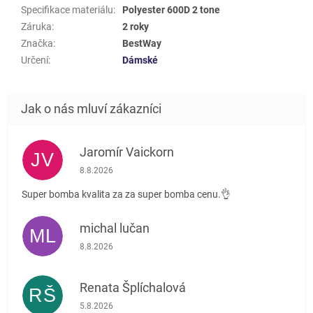
Specifikace materiálu
:
Polyester 600D 2 tone
Záruka
:
2 roky
Značka
:
BestWay
Určení
:
Dámské
Jaromír Vaickorn
JV
Hodnocení obchodu je 5 z 5 hvězdiček.
8.8.2026
Super bomba kvalita za za super bomba cenu.👌
michal lučan
ML
Hodnocení obchodu je 5 z 5 hvězdiček.
8.8.2026
Renata Šplíchalová
RŠ
Hodnocení obchodu je 5 z 5 hvězdiček.
5.8.2026