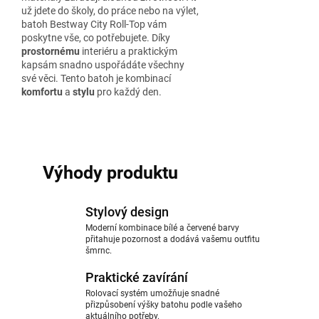
už jdete do školy, do práce nebo na výlet,
batoh Bestway City Roll-Top vám
poskytne vše, co potřebujete. Díky
prostornému
interiéru a praktickým
kapsám snadno uspořádáte všechny
své věci. Tento batoh je kombinací
komfortu
a
stylu
pro každý den.
Výhody produktu
Stylový design
Moderní kombinace bílé a červené barvy
přitahuje pozornost a dodává vašemu outfitu
šmrnc.
Praktické zavírání
Rolovací systém umožňuje snadné
přizpůsobení výšky batohu podle vašeho
aktuálního potřeby.