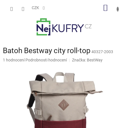
Přejít
NÁKUP
na
CZK
obsah
KOŠÍK
Batoh Bestway city roll-top
40327-2003
Průměrné
1 hodnocení
Podrobnosti hodnocení
Značka:
BestWay
hodnocení
produktu
je
5,0
z
5
hvězdiček.