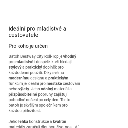
Ideální pro mladistvé a
cestovatele
Pro koho je určen
Batoh Bestway City Roll-Top je
vhodný
pro
mladistvé
i dospělé, kteří hledají
stylový
a
praktický
doplněk pro
každodenní použití. Díky svému
modernímu
designu a
praktickým
funkcím je ideální pro
městské
cestování
nebo
výlety
. Jeho
odolný
materiál a
přizpůsobitelné
popruhy zajišťují
pohodlné nošení po celý den. Tento
batoh je skvělým společníkem pro
každou příležitost.
Jeho
lehká
konstrukce a
kvalitní
materiály zaručují dlouhou životnost. Ať