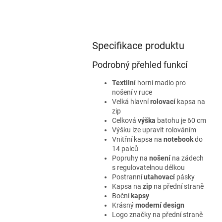
Specifikace produktu
Podrobný přehled funkcí
Textilní
horní madlo pro
nošení v ruce
Velká hlavní
rolovací
kapsa na
zip
Celková
výška
batohu je 60 cm
Výšku lze upravit rolováním
Vnitřní kapsa na
notebook
do
14 palců
Popruhy na
nošení
na zádech
s regulovatelnou délkou
Postranní
utahovací
pásky
Kapsa na
zip
na přední straně
Boční
kapsy
Krásný
moderní design
Logo značky na přední straně