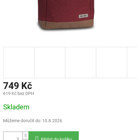
749 Kč
619 Kč bez DPH
Měrná
Skladem
cena:
Můžeme doručit do:
10.8.2026
Přidat do košíku