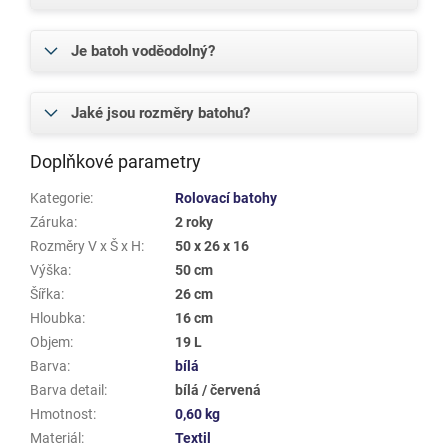
Je batoh voděodolný?
Jaké jsou rozměry batohu?
Doplňkové parametry
Kategorie
:
Rolovací batohy
Záruka
:
2 roky
Rozměry V x Š x H
:
50 x 26 x 16
Výška
:
50 cm
Šířka
:
26 cm
Hloubka
:
16 cm
Objem
:
19 L
Barva
:
bílá
Barva detail
:
bílá / červená
Hmotnost
:
0,60 kg
Materiál
:
Textil