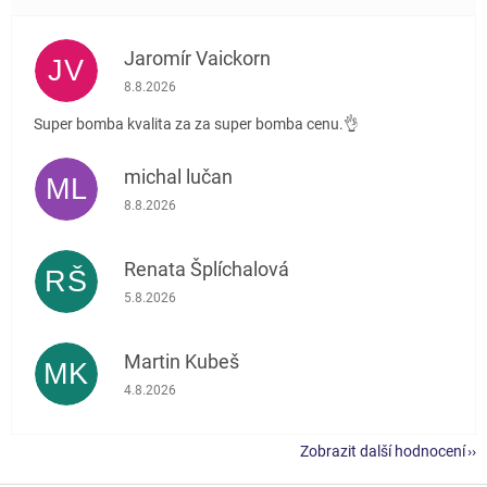
Jaromír Vaickorn
JV
Hodnocení obchodu je 5 z 5 hvězdiček.
8.8.2026
Super bomba kvalita za za super bomba cenu.👌
michal lučan
ML
Hodnocení obchodu je 5 z 5 hvězdiček.
8.8.2026
Renata Šplíchalová
RŠ
Hodnocení obchodu je 5 z 5 hvězdiček.
5.8.2026
Martin Kubeš
MK
Hodnocení obchodu je 5 z 5 hvězdiček.
4.8.2026
Zobrazit další hodnocení