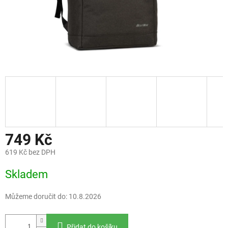
749 Kč
619 Kč bez DPH
Měrná
Skladem
cena:
Můžeme doručit do:
10.8.2026
Přidat do košíku