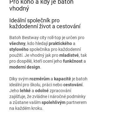
Pro koho a kdy je batoh
vhodný
Ideální společník pro
každodenní život a cestování
Batoh Bestway city roll-top je určen pro
všechny
, kdo hledají
praktického
a
stylového
společníka pro každodenní
použití. Je vhodný jak pro
mladistvé
, tak
pro dospělé, kteří ocení jeho
funkčnost
a
moderní design
.
Díky svým
rozměrům
a
kapacitě
je batoh
ideální pro školu, práci nebo
cestování
.
Jeho
lehké
a
odolné
zpracování
zajišťuje, že zvládne i náročné podmínky
a zůstane vaším
spolehlivým
partnerem
na každém kroku.