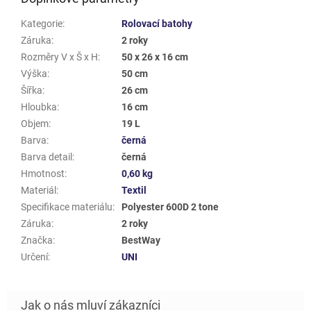
Kategorie
:
Rolovací batohy
Záruka
:
2 roky
Rozměry V x Š x H
:
50 x 26 x 16 cm
Výška
:
50 cm
Šířka
:
26 cm
Hloubka
:
16 cm
Objem
:
19 L
Barva
:
černá
Barva detail
:
černá
Hmotnost
:
0,60 kg
Materiál
:
Textil
Specifikace materiálu
:
Polyester 600D 2 tone
Záruka
:
2 roky
Značka
:
BestWay
Určení
:
UNI