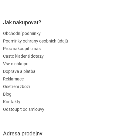
Z
á
p
a
Jak nakupovat?
t
Obchodní podmínky
í
Podmínky ochrany osobních údajů
Proč nakoupit u nás
Často kladené dotazy
Vše o nákupu
Doprava a platba
Reklamace
Ošetření zboží
Blog
Kontakty
Odstoupit od smlouvy
Adresa prodejny