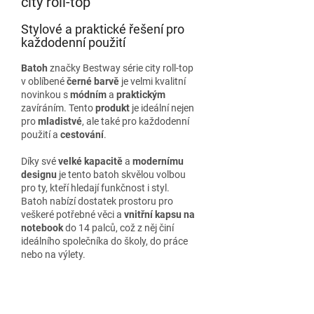
city roll-top
Stylové a praktické řešení pro
každodenní použití
Batoh
značky Bestway série city roll-top
v oblíbené
černé barvě
je velmi kvalitní
novinkou s
módním
a
praktickým
zavíráním. Tento
produkt
je ideální nejen
pro
mladistvé
, ale také pro každodenní
použití a
cestování
.
Díky své
velké kapacitě
a
modernímu
designu
je tento batoh skvělou volbou
pro ty, kteří hledají funkčnost i styl.
Batoh nabízí dostatek prostoru pro
veškeré potřebné věci a
vnitřní kapsu na
notebook
do 14 palců, což z něj činí
ideálního společníka do školy, do práce
nebo na výlety.