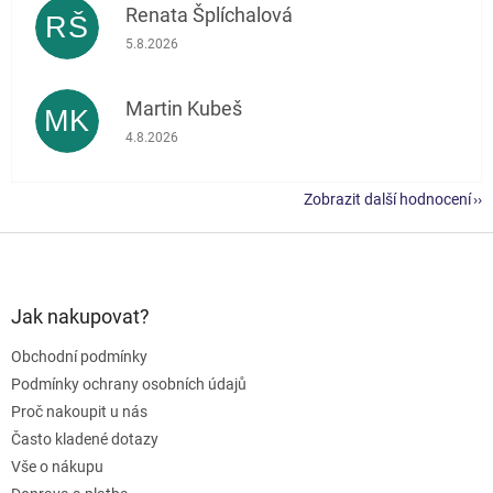
Renata Šplíchalová
RŠ
Hodnocení obchodu je 5 z 5 hvězdiček.
5.8.2026
Martin Kubeš
MK
Hodnocení obchodu je 5 z 5 hvězdiček.
4.8.2026
Zobrazit další hodnocení
Z
á
p
a
Jak nakupovat?
t
Obchodní podmínky
í
Podmínky ochrany osobních údajů
Proč nakoupit u nás
Často kladené dotazy
Vše o nákupu