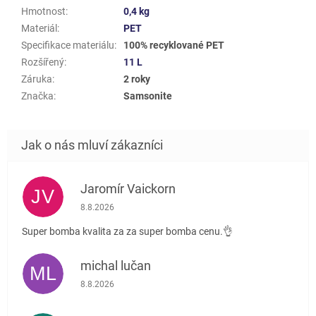
Hmotnost
:
0,4 kg
Materiál
:
PET
Specifikace materiálu
:
100% recyklované PET
Rozšířený
:
11 L
Záruka
:
2 roky
Značka
:
Samsonite
Jaromír Vaickorn
JV
Hodnocení obchodu je 5 z 5 hvězdiček.
8.8.2026
Super bomba kvalita za za super bomba cenu.👌
michal lučan
ML
Hodnocení obchodu je 5 z 5 hvězdiček.
8.8.2026