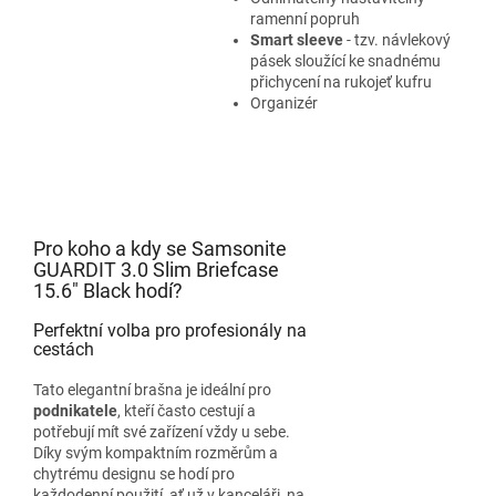
ramenní popruh
Smart sleeve
- tzv. návlekový
pásek sloužící ke snadnému
přichycení na rukojeť kufru
Organizér
Pro koho a kdy se Samsonite
GUARDIT 3.0 Slim Briefcase
15.6" Black hodí?
Perfektní volba pro profesionály na
cestách
Tato elegantní brašna je ideální pro
podnikatele
, kteří často cestují a
potřebují mít své zařízení vždy u sebe.
Díky svým kompaktním rozměrům a
chytrému designu se hodí pro
každodenní použití, ať už v kanceláři, na