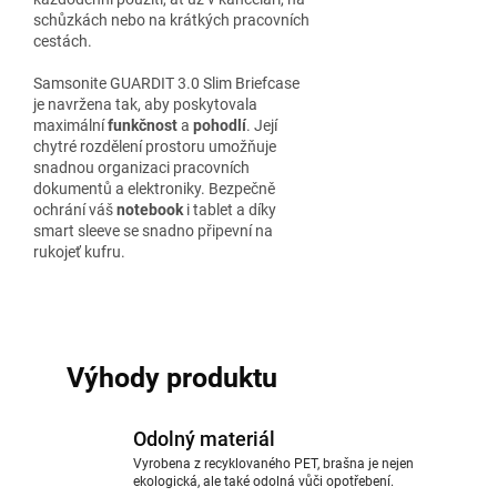
schůzkách nebo na krátkých pracovních
cestách.
Samsonite GUARDIT 3.0 Slim Briefcase
je navržena tak, aby poskytovala
maximální
funkčnost
a
pohodlí
. Její
chytré rozdělení prostoru umožňuje
snadnou organizaci pracovních
dokumentů a elektroniky. Bezpečně
ochrání váš
notebook
i tablet a díky
smart sleeve se snadno připevní na
rukojeť kufru.
Výhody produktu
Odolný materiál
Vyrobena z recyklovaného PET, brašna je nejen
ekologická, ale také odolná vůči opotřebení.