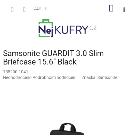
Přejít
NÁKUP
na
CZK
obsah
KOŠÍK
Samsonite GUARDIT 3.0 Slim
Briefcase 15.6" Black
155200-1041
Průměrné
Neohodnoceno
Podrobnosti hodnocení
Značka:
Samsonite
hodnocení
produktu
je
0,0
z
5
hvězdiček.