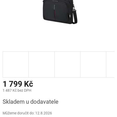
1 799 Kč
1 487 Kč bez DPH
Měrná
Skladem u dodavatele
cena:
Můžeme doručit do:
12.8.2026