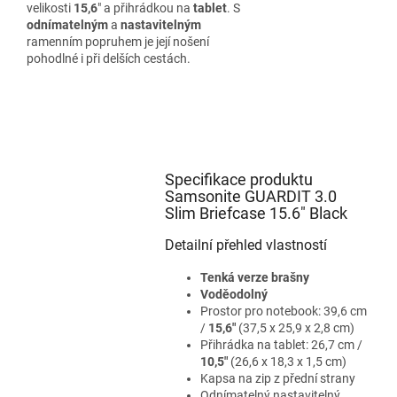
velikosti
15,6
" a přihrádkou na
tablet
. S
odnímatelným
a
nastavitelným
ramenním popruhem je její nošení
pohodlné i při delších cestách.
Specifikace produktu
Samsonite GUARDIT 3.0
Slim Briefcase 15.6" Black
Detailní přehled vlastností
Tenká verze brašny
Voděodolný
Prostor pro notebook: 39,6 cm
/
15,6"
(37,5 x 25,9 x 2,8 cm)
Přihrádka na tablet: 26,7 cm /
10,5"
(26,6 x 18,3 x 1,5 cm)
Kapsa na zip z přední strany
Odnímatelný nastavitelný