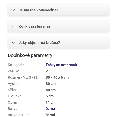
Je brašna voděodolná?
Kolik váží brašna?
Jaký objem má brašna?
Doplňkové parametry
Kategorie
:
Tašky na notebook
Záruka
:
2
Rozměry V x Š x H
:
30 x 40 x 6 cm
Výška
:
30 cm
Šířka
:
40 cm
Hloubka
:
6 cm
Objem
:
11 L
Barva
:
černá
Barva detail
:
černá