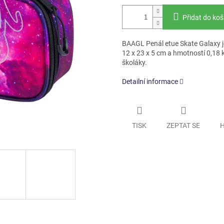
Přidat do koš
BAAGL Penál etue Skate Galaxy je
12 x 23 x 5 cm a hmotností 0,18 k
školáky.
Detailní informace
TISK
ZEPTAT SE
H