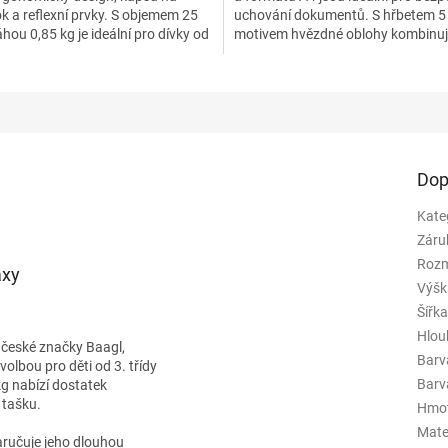
k a reflexní prvky. S objemem 25
uchování dokumentů. S hřbetem 5
váhou 0,85 kg je ideální pro dívky od
motivem hvězdné oblohy kombinuj
ZŠ.
eleganci a funkčnost....
Dop
Kate
Záru
Rozm
axy
Výšk
Šířk
Hlou
české značky Baagl,
Barv
 volbou pro děti od 3. třídy
Barva
g nabízí dostatek
 tašku.
Hmo
Mate
zaručuje jeho dlouhou