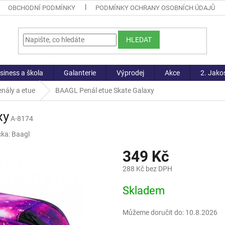
OBCHODNÍ PODMÍNKY
PODMÍNKY OCHRANY OSOBNÍCH ÚDAJŮ
HLEDAT
siness a škola
Galanterie
Výprodej
Akce
2. Jako
nály a etue
BAAGL Penál etue Skate Galaxy
xy
A-8174
čka:
Baagl
349 Kč
288 Kč bez DPH
Měrná
Skladem
cena:
Můžeme doručit do:
10.8.2026