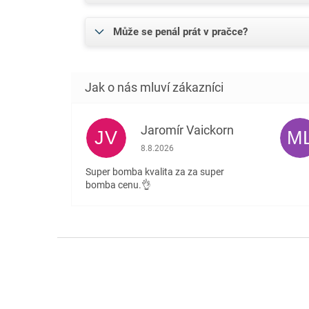
Může se penál prát v pračce?
Jaromír Vaickorn
JV
M
Hodnocení obchodu je 5 z 5 hvězdiček.
8.8.2026
Super bomba kvalita za za super
bomba cenu.👌
Z
á
p
a
t