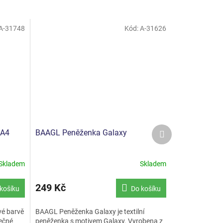
A-31748
Kód:
A-31626
Další
 A4
BAAGL Peněženka Galaxy
produkt
Skladem
Skladem
249 Kč
košíku
Do košíku
vé barvě
BAAGL Peněženka Galaxy je textilní
pečné
peněženka s motivem Galaxy. Vyrobena z