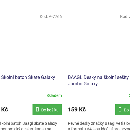
Kód:
A-7766
Kód:
Školní batoh Skate Galaxy
BAAGL Desky na školní sešity
Jumbo Galaxy
Skladem
 Kč
159 Kč
Do košíku
Do 
 školní batoh Baagl Skate Galaxy
Pevné desky značky Baagl ve fialo
ergonomický design, kapsu na
a formátu A4 jsou ideální pro bez