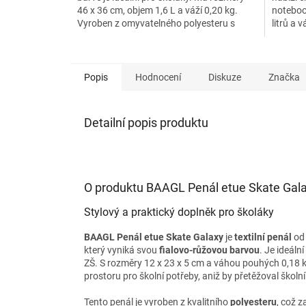
46 x 36 cm, objem 1,6 L a váží 0,20 kg.
noteboo
Vyroben z omyvatelného polyesteru s
litrů a 
logem, které svítí ve tmě.
3. třídy 
Popis
Hodnocení
Diskuze
Značka
Detailní popis produktu
O produktu BAAGL Penál etue Skate Gal
Stylový a praktický doplněk pro školáky
BAAGL Penál etue Skate Galaxy
je
textilní penál
od 
který vyniká svou
fialovo-růžovou barvou
. Je ideální
ZŠ. S rozměry 12 x 23 x 5 cm a váhou pouhých 0,18 k
prostoru pro školní potřeby, aniž by přetěžoval školní
Tento penál je vyroben z kvalitního
polyesteru
, což 