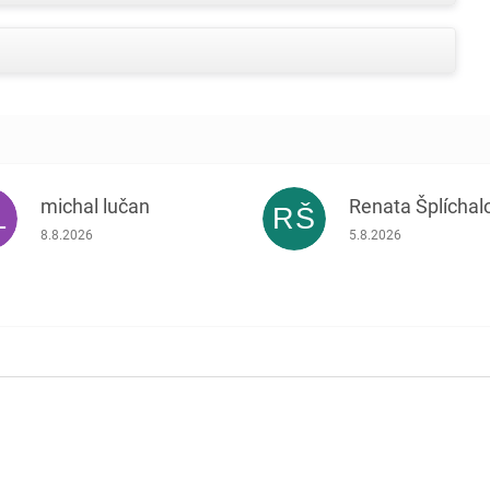
michal lučan
Renata Šplíchal
L
RŠ
Hodnocení obchodu je 5 z 5 hvězdiček.
Hodnocení obchodu je
8.8.2026
5.8.2026