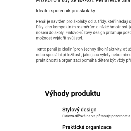
Pro koho a kdy se BAAGL Penál etue Ska
Ideální společník pro školáky
Penál je navržen pro školáky od 3. třídy, kteří hledají
Díky jeho kompaktním rozměrům a nízké hmotnosti j
nošení do školy. Fialovo-růžový design přitahuje po
možnost vyjádřit svůj styl.
Tento penál je ideální pro všechny školní aktivity, ať 
nebo speciální příležitosti, jako jsou výlety nebo mimo
praktičnosti a organizaci pomáhá dětem být vždy při
Výhody produktu
Stylový design
Fialovo-růžová barva přitahuje pozornost a
Praktická organizace