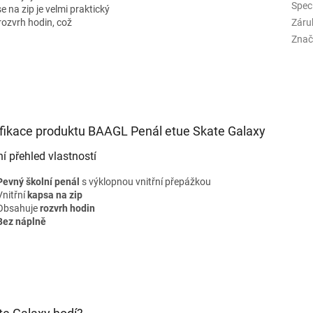
Spec
e na zip je velmi praktický
rozvrh hodin, což
Záru
Znač
fikace produktu BAAGL Penál etue Skate Galaxy
ní přehled vlastností
Pevný školní penál
s výklopnou vnitřní přepážkou
Vnitřní
kapsa na zip
Obsahuje
rozvrh hodin
Bez náplně