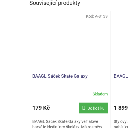
Související produkty
Kód:
A-8139
BAAGL Sáček Skate Galaxy
BAAGL 
Skladem
179 Kč
1 899
Do košíku
BAAGL Sáček Skate Galaxy ve fialové
Stylový
barvě je ideální pro školáky. Má rozměry
nabízí 