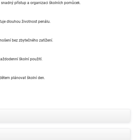
 snadný přístup a organizaci školních pomůcek.
ťuje dlouhou životnost penálu.
 nošení bez zbytečného zatížení.
 každodenní školní použití.
dětem plánovat školní den.