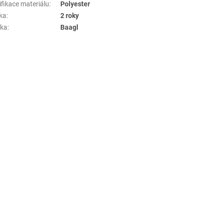
ifikace materiálu
:
Polyester
ka
:
2 roky
ka
:
Baagl