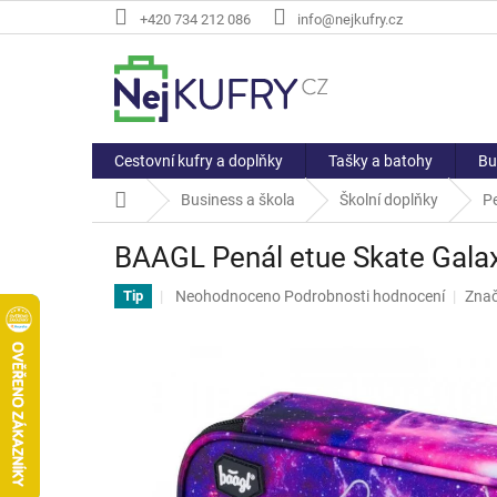
Přejít
+420 734 212 086
info@nejkufry.cz
na
obsah
Cestovní kufry a doplňky
Tašky a batohy
Bu
Domů
Business a škola
Školní doplňky
Pe
BAAGL Penál etue Skate Gala
Průměrné
Neohodnoceno
Podrobnosti hodnocení
Zna
Tip
hodnocení
produktu
je
0,0
z
5
hvězdiček.