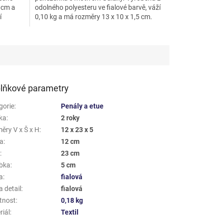
 cm a
odolného polyesteru ve fialové barvě, váží
í
0,10 kg a má rozměry 13 x 10 x 1,5 cm.
Ideální pro studenty.
lňkové parametry
gorie
:
Penály a etue
ka
:
2 roky
ěry V x Š x H
:
12 x 23 x 5
a
:
12 cm
a
:
23 cm
bka
:
5 cm
a
:
fialová
 detail
:
fialová
tnost
:
0,18 kg
riál
:
Textil