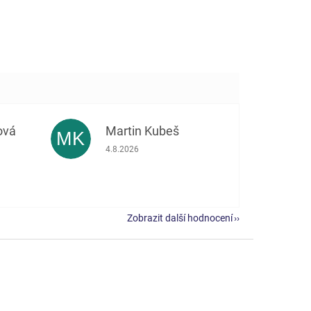
ová
Martin Kubeš
MK
 5 z 5 hvězdiček.
Hodnocení obchodu je 5 z 5 hvězdiček.
4.8.2026
Zobrazit další hodnocení