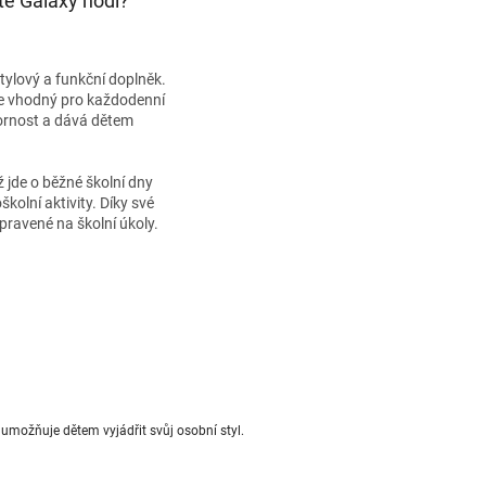
te Galaxy hodí?
 stylový a funkční doplněk.
e vhodný pro každodenní
zornost a dává dětem
už jde o běžné školní dny
školní aktivity. Díky své
pravené na školní úkoly.
 umožňuje dětem vyjádřit svůj osobní styl.