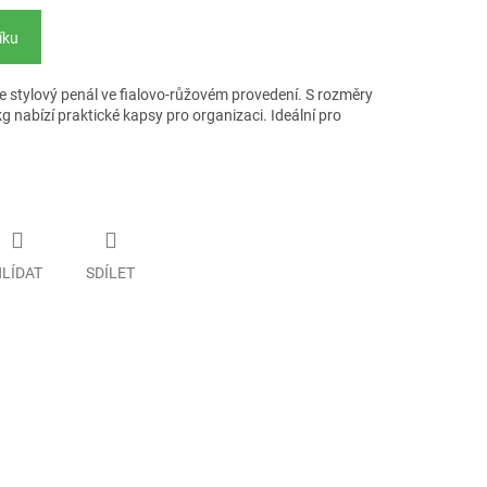
íku
 stylový penál ve fialovo-růžovém provedení. S rozměry
g nabízí praktické kapsy pro organizaci. Ideální pro
LÍDAT
SDÍLET