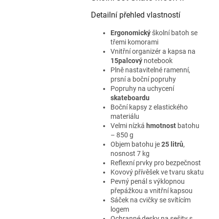
Detailní přehled vlastností
Ergonomický
školní batoh se
třemi komorami
Vnitřní organizér a kapsa na
15palcový
notebook
Plně nastavitelné ramenní,
prsní a boční popruhy
Popruhy na uchycení
skateboardu
Boční kapsy z elastického
materiálu
Velmi nízká
hmotnost
batohu
– 850 g
Objem batohu je
25 litrů
,
nosnost 7 kg
Reflexní prvky pro bezpečnost
Kovový přívěšek ve tvaru skatu
Pevný penál s výklopnou
přepážkou a vnitřní kapsou
Sáček na cvičky se svítícím
logem
Ochranné desky na sešity s