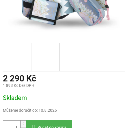
2 290 Kč
1 893 Kč bez DPH
Měrná
Skladem
cena:
Můžeme doručit do:
10.8.2026
Přidat do košíku