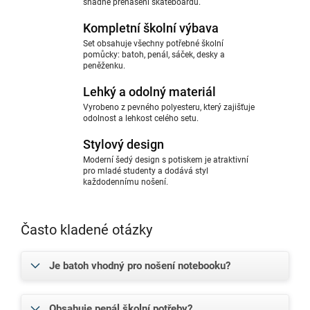
snadné přenášení skateboardu.
Kompletní školní výbava
Set obsahuje všechny potřebné školní
pomůcky: batoh, penál, sáček, desky a
peněženku.
Lehký a odolný materiál
Vyrobeno z pevného polyesteru, který zajišťuje
odolnost a lehkost celého setu.
Stylový design
Moderní šedý design s potiskem je atraktivní
pro mladé studenty a dodává styl
každodennímu nošení.
Často kladené otázky
Je batoh vhodný pro nošení notebooku?
Obsahuje penál školní potřeby?