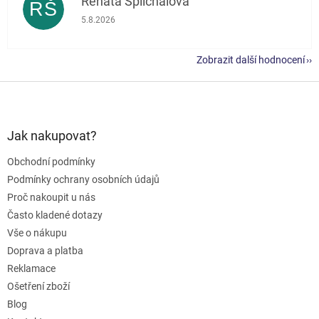
Renata Šplíchalová
RŠ
Hodnocení obchodu je 5 z 5 hvězdiček.
5.8.2026
Zobrazit další hodnocení
Z
á
p
a
Jak nakupovat?
t
Obchodní podmínky
í
Podmínky ochrany osobních údajů
Proč nakoupit u nás
Často kladené dotazy
Vše o nákupu
Doprava a platba
Reklamace
Ošetření zboží
Blog