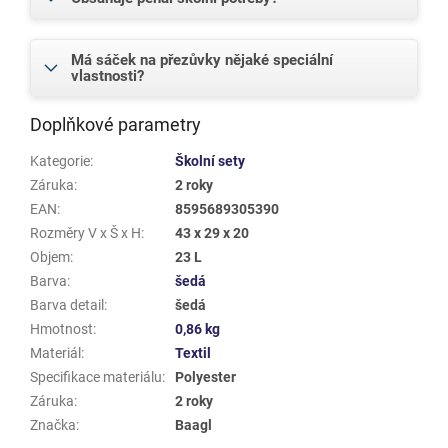
Má sáček na přezůvky nějaké speciální
vlastnosti?
Doplňkové parametry
Kategorie
:
Školní sety
Záruka
:
2 roky
EAN
:
8595689305390
Rozměry V x Š x H
:
43 x 29 x 20
Objem
:
23 L
Barva
:
šedá
Barva detail
:
šedá
Hmotnost
:
0,86 kg
Materiál
:
Textil
Specifikace materiálu
:
Polyester
Záruka
:
2 roky
Značka
:
Baagl