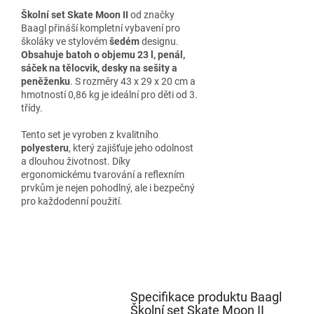
Školní set Skate Moon II
od značky
Baagl přináší kompletní vybavení pro
školáky ve stylovém
šedém
designu.
Obsahuje batoh o objemu 23 l, penál,
sáček na tělocvik, desky na sešity a
peněženku
. S rozměry 43 x 29 x 20 cm a
hmotností 0,86 kg je ideální pro děti od 3.
třídy.
Tento set je vyroben z kvalitního
polyesteru
, který zajišťuje jeho odolnost
a dlouhou životnost. Díky
ergonomickému tvarování a reflexním
prvkům je nejen pohodlný, ale i bezpečný
pro každodenní použití.
Specifikace produktu Baagl
Školní set Skate Moon II