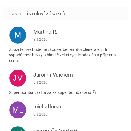
Martina R.
M
Hodnocení obchodu je 5 z 5 hvězdiček.
9.8.2026
Zboží teprve budeme zkoušet během dovolené, ale kufr
vypadá moc hezky a hlavně velmi rychle odeslán a příjemná
cena.
Jaromír Vaickorn
JV
Hodnocení obchodu je 5 z 5 hvězdiček.
8.8.2026
Super bomba kvalita za za super bomba cenu.👌
michal lučan
ML
Hodnocení obchodu je 5 z 5 hvězdiček.
8.8.2026