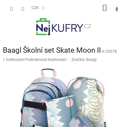
Přejít
NÁKUP
na
CZK
obsah
KOŠÍK
Baagl Školní set Skate Moon II
A-33078
Průměrné
1 hodnocení
Podrobnosti hodnocení
Značka:
Baagl
hodnocení
produktu
je
5,0
z
5
hvězdiček.