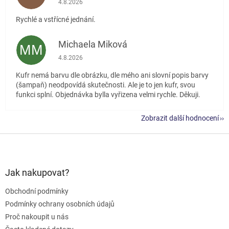
4.8.2026
Rychlé a vstřícné jednání.
Michaela Miková
MM
Hodnocení obchodu je 5 z 5 hvězdiček.
4.8.2026
Kufr nemá barvu dle obrázku, dle mého ani slovní popis barvy
(šampaň) neodpovídá skutečnosti. Ale je to jen kufr, svou
funkci splní. Objednávka bylla vyřizena velmi rychle. Děkuji.
Zobrazit další hodnocení
Z
á
p
a
Jak nakupovat?
t
Obchodní podmínky
í
Podmínky ochrany osobních údajů
Proč nakoupit u nás