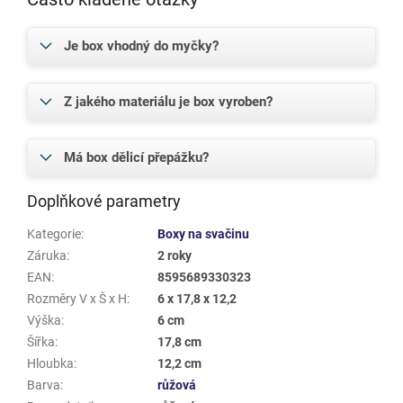
Je box vhodný do myčky?
Z jakého materiálu je box vyroben?
Má box dělicí přepážku?
Doplňkové parametry
Kategorie
:
Boxy na svačinu
Záruka
:
2 roky
EAN
:
8595689330323
Rozměry V x Š x H
:
6 x 17,8 x 12,2
Výška
:
6 cm
Šířka
:
17,8 cm
Hloubka
:
12,2 cm
Barva
:
růžová