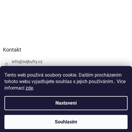
Kontakt
info
@
nejkufry.cz
+420 734 212 086
Tento web používá soubory cookie. Dalším procházením
Facebook
tohoto webu vyjadřujete souhlas s jejich používáním.. Více
informací
zde
.
Nastavení
Vytvořil Shoptet Premium
Souhlasím
Copyright 2026
nejkufry.cz
. Všechna práva vyhrazena.