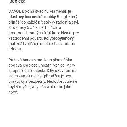
krabička
BAAGL Box na svačinu Plameňák je
plastový box české značky
Baagl, který
přináší do každé přestávky radost a styl.
S rozměry 6 x 17,8 x 12,2 cm a
hmotností pouhých 0,10 kg je ideální pro
každodenní použití.
Polypropylenový
materiál
zajišťuje odolnost a snadnou
údržbu.
Růžová barva s motivem plameňáka
dodává krabičce unikátní vzhled, který
zaujme děti i dospělé. Díky uzavírání na
jeden zámek a dělicí přepážce je box
praktický a bezpečný. Nedoporučujeme
mýt v myčce, aby zůstal dlouho jako
nový.