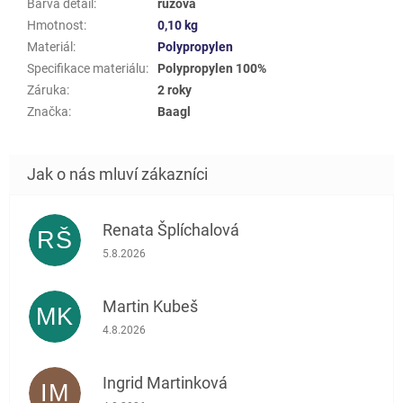
Barva detail
:
růžová
Hmotnost
:
0,10 kg
Materiál
:
Polypropylen
Specifikace materiálu
:
Polypropylen 100%
Záruka
:
2 roky
Značka
:
Baagl
Renata Šplíchalová
RŠ
Hodnocení obchodu je 5 z 5 hvězdiček.
5.8.2026
Martin Kubeš
MK
Hodnocení obchodu je 5 z 5 hvězdiček.
4.8.2026
Ingrid Martinková
IM
Hodnocení obchodu je 5 z 5 hvězdiček.