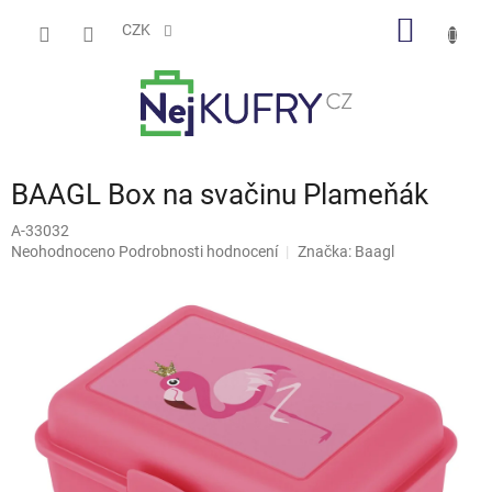
Přejít
NÁKUP
na
CZK
obsah
KOŠÍK
BAAGL Box na svačinu Plameňák
A-33032
Průměrné
Neohodnoceno
Podrobnosti hodnocení
Značka:
Baagl
hodnocení
produktu
je
0,0
z
5
hvězdiček.