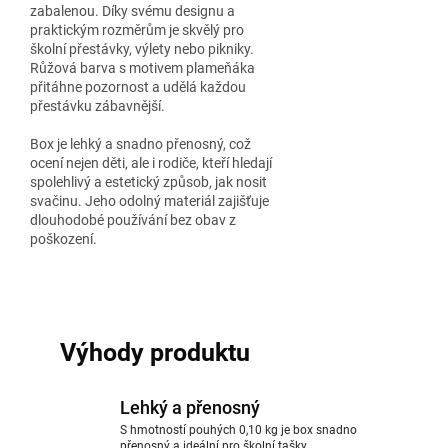
zabalenou. Díky svému designu a
praktickým rozměrům je skvělý pro
školní přestávky, výlety nebo pikniky.
Růžová barva s motivem plameňáka
přitáhne pozornost a udělá každou
přestávku zábavnější.
Box je lehký a snadno přenosný, což
ocení nejen děti, ale i rodiče, kteří hledají
spolehlivý a estetický způsob, jak nosit
svačinu. Jeho odolný materiál zajišťuje
dlouhodobé používání bez obav z
poškození.
Výhody produktu
Lehký a přenosný
S hmotností pouhých 0,10 kg je box snadno
přenosný a ideální pro školní tašky.