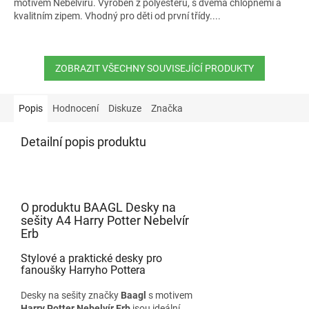
motivem Nebelvíru. Vyroben z polyesteru, s dvěma chlopněmi a
kvalitním zipem. Vhodný pro děti od první třídy....
ZOBRAZIT VŠECHNY SOUVISEJÍCÍ PRODUKTY
Popis
Hodnocení
Diskuze
Značka
Detailní popis produktu
O produktu BAAGL Desky na
sešity A4 Harry Potter Nebelvír
Erb
Stylové a praktické desky pro
fanoušky Harryho Pottera
Desky na sešity značky
Baagl
s motivem
Harry Potter Nebelvír Erb
jsou ideální