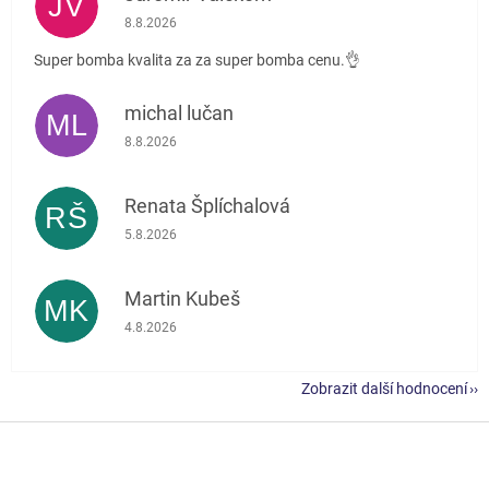
JV
Hodnocení obchodu je 5 z 5 hvězdiček.
8.8.2026
Super bomba kvalita za za super bomba cenu.👌
michal lučan
ML
Hodnocení obchodu je 5 z 5 hvězdiček.
8.8.2026
Renata Šplíchalová
RŠ
Hodnocení obchodu je 5 z 5 hvězdiček.
5.8.2026
Martin Kubeš
MK
Hodnocení obchodu je 5 z 5 hvězdiček.
4.8.2026
Zobrazit další hodnocení
Z
á
p