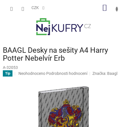
Přejít
NÁKUP
na
CZK
obsah
KOŠÍK
BAAGL Desky na sešity A4 Harry
Potter Nebelvír Erb
A-32053
Průměrné
Neohodnoceno
Podrobnosti hodnocení
Značka:
Baagl
Tip
hodnocení
produktu
je
0,0
z
5
hvězdiček.