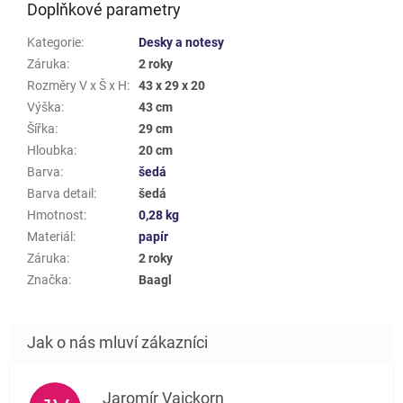
Doplňkové parametry
Kategorie
:
Desky a notesy
Záruka
:
2 roky
Rozměry V x Š x H
:
43 x 29 x 20
Výška
:
43 cm
Šířka
:
29 cm
Hloubka
:
20 cm
Barva
:
šedá
Barva detail
:
šedá
Hmotnost
:
0,28 kg
Materiál
:
papír
Záruka
:
2 roky
Značka
:
Baagl
Jaromír Vaickorn