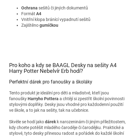
Ochrana
sešitů či jiných dokumentů
Formát
A4
Vnitřní klopa bránící vypadnutí sešitů
Zajištěno
gumičkou
Pro koho a kdy se BAAGL Desky na sešity A4
Harry Potter Nebelvír Erb hodí?
Perfektní dárek pro fanoušky a školáky
Tento produkt je ideální pro děti a mladistvé, kteří jsou
fanoušky
Harryho Pottera
a chtějí si zpestřit školní povinnosti
stylovými doplňky. Desky jsou vhodné pro každodenní použití
ve škole, a to jak na sešity, tak na učebnice.
Skvěle se hodí jako
dárek
k narozeninám či jiným příležitostem,
kdy chcete potěšit mladého čaroděje či čarodějku. Praktické a
stylové, tyto desky přinesou radost a pořádek do každé školní