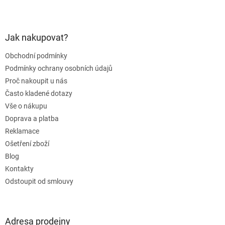
Z
á
p
a
Jak nakupovat?
t
Obchodní podmínky
í
Podmínky ochrany osobních údajů
Proč nakoupit u nás
Často kladené dotazy
Vše o nákupu
Doprava a platba
Reklamace
Ošetření zboží
Blog
Kontakty
Odstoupit od smlouvy
Adresa prodejny