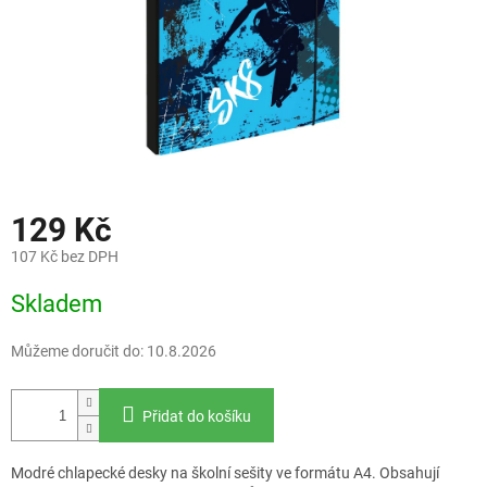
129 Kč
107 Kč bez DPH
Měrná
Skladem
cena:
Můžeme doručit do:
10.8.2026
Přidat do košíku
Modré chlapecké desky na školní sešity ve formátu A4. Obsahují