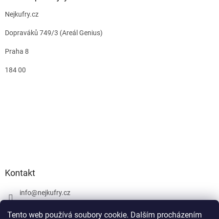
Nejkufry.cz
Dopraváků 749/3 (Areál Genius)
Praha 8
184 00
Kontakt
info
@
nejkufry.cz
+420 734 212 086
Tento web používá soubory cookie. Dalším procházením