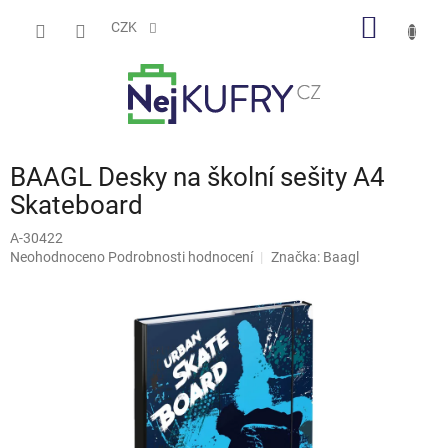
Přejít
NÁKUP
na
CZK
obsah
KOŠÍK
BAAGL Desky na školní sešity A4
Skateboard
A-30422
Průměrné
Neohodnoceno
Podrobnosti hodnocení
Značka:
Baagl
hodnocení
produktu
je
0,0
z
5
hvězdiček.