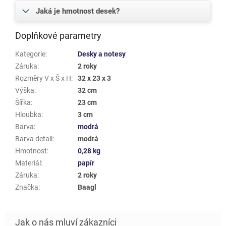
Jaká je hmotnost desek?
Doplňkové parametry
Kategorie
:
Desky a notesy
Záruka
:
2 roky
Rozměry V x Š x H
:
32 x 23 x 3
Výška
:
32 cm
Šířka
:
23 cm
Hloubka
:
3 cm
Barva
:
modrá
Barva detail
:
modrá
Hmotnost
:
0,28 kg
Materiál
:
papír
Záruka
:
2 roky
Značka
:
Baagl