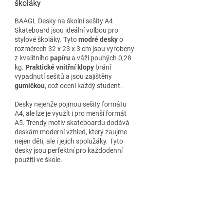
školáky
BAAGL Desky na školní sešity A4
Skateboard jsou ideální volbou pro
stylové školáky. Tyto
modré desky
o
rozměrech 32 x 23 x 3 cm jsou vyrobeny
z kvalitního
papíru
a váží pouhých 0,28
kg.
Praktické vnitřní klopy
brání
vypadnutí sešitů a jsou zajištěny
gumičkou
, což ocení každý student.
Desky nejenže pojmou sešity formátu
A4, ale lze je využít i pro menší formát
A5. Trendy motiv skateboardu dodává
deskám moderní vzhled, který zaujme
nejen děti, ale i jejich spolužáky. Tyto
desky jsou perfektní pro každodenní
použití ve škole.