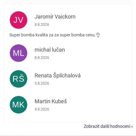
Jaromír Vaickorn
JV
Hodnocení obchodu je 5 z 5 hvězdiček.
8.8.2026
Super bomba kvalita za za super bomba cenu.👌
michal lučan
ML
Hodnocení obchodu je 5 z 5 hvězdiček.
8.8.2026
Renata Šplíchalová
RŠ
Hodnocení obchodu je 5 z 5 hvězdiček.
5.8.2026
Martin Kubeš
MK
Hodnocení obchodu je 5 z 5 hvězdiček.
4.8.2026
Zobrazit další hodnocení