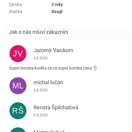
Záruka
:
2 roky
Značka
:
Baagl
Jaromír Vaickorn
JV
Hodnocení obchodu je 5 z 5 hvězdiček.
8.8.2026
Super bomba kvalita za za super bomba cenu.👌
michal lučan
ML
Hodnocení obchodu je 5 z 5 hvězdiček.
8.8.2026
Renata Šplíchalová
RŠ
Hodnocení obchodu je 5 z 5 hvězdiček.
5.8.2026