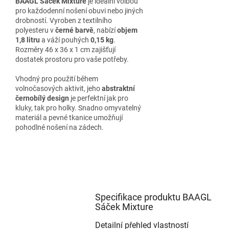
BAAGL Sáček Mixture
je ideální volbou
pro každodenní nošení obuvi nebo jiných
drobností. Vyroben z textilního
polyesteru v
černé barvě
, nabízí
objem
1,8 litru
a váží pouhých
0,15 kg
.
Rozměry 46 x 36 x 1 cm zajišťují
dostatek prostoru pro vaše potřeby.
Vhodný pro použití během
volnočasových aktivit, jeho
abstraktní
černobílý design
je perfektní jak pro
kluky, tak pro holky. Snadno omyvatelný
materiál a pevné tkanice umožňují
pohodlné nošení na zádech.
Specifikace produktu BAAGL
Sáček Mixture
Detailní přehled vlastností