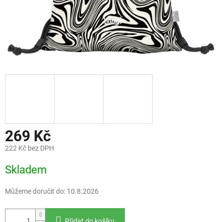
269 Kč
222 Kč bez DPH
Měrná
Skladem
cena:
Můžeme doručit do:
10.8.2026
Přidat do košíku