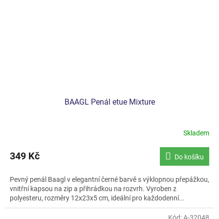
BAAGL Penál etue Mixture
Skladem
349 Kč
Do košíku
Pevný penál Baagl v elegantní černé barvě s výklopnou přepážkou,
vnitřní kapsou na zip a přihrádkou na rozvrh. Vyroben z
polyesteru, rozměry 12x23x5 cm, ideální pro každodenní...
Kód:
A-32048