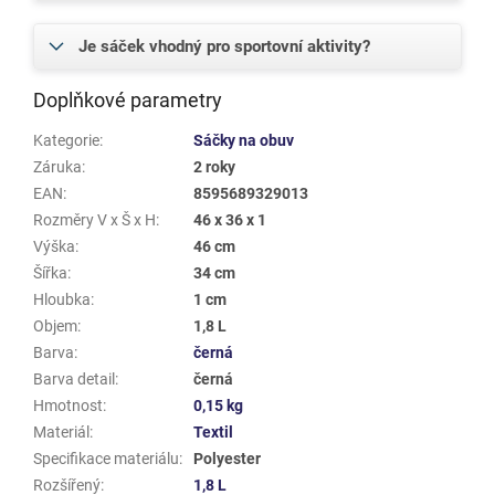
Je sáček vhodný pro sportovní aktivity?
Doplňkové parametry
Kategorie
:
Sáčky na obuv
Záruka
:
2 roky
EAN
:
8595689329013
Rozměry V x Š x H
:
46 x 36 x 1
Výška
:
46 cm
Šířka
:
34 cm
Hloubka
:
1 cm
Objem
:
1,8 L
Barva
:
černá
Barva detail
:
černá
Hmotnost
:
0,15 kg
Materiál
:
Textil
Specifikace materiálu
:
Polyester
Rozšířený
:
1,8 L