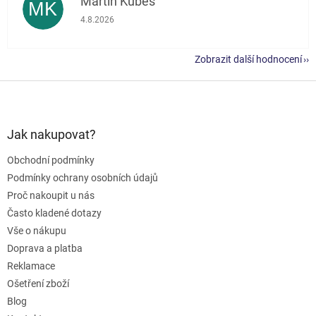
Martin Kubeš
MK
Hodnocení obchodu je 5 z 5 hvězdiček.
4.8.2026
Zobrazit další hodnocení
Z
á
p
a
Jak nakupovat?
t
Obchodní podmínky
í
Podmínky ochrany osobních údajů
Proč nakoupit u nás
Často kladené dotazy
Vše o nákupu
Doprava a platba
Reklamace
Ošetření zboží
Blog