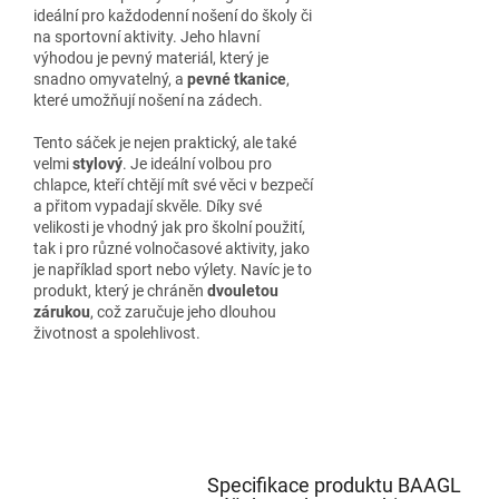
ideální pro každodenní nošení do školy či
na sportovní aktivity. Jeho hlavní
výhodou je pevný materiál, který je
snadno omyvatelný, a
pevné tkanice
,
které umožňují nošení na zádech.
Tento sáček je nejen praktický, ale také
velmi
stylový
. Je ideální volbou pro
chlapce, kteří chtějí mít své věci v bezpečí
a přitom vypadají skvěle. Díky své
velikosti je vhodný jak pro školní použití,
tak i pro různé volnočasové aktivity, jako
je například sport nebo výlety. Navíc je to
produkt, který je chráněn
dvouletou
zárukou
, což zaručuje jeho dlouhou
životnost a spolehlivost.
Specifikace produktu BAAGL