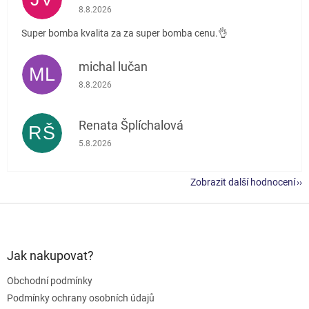
Hodnocení obchodu je 5 z 5 hvězdiček.
8.8.2026
Super bomba kvalita za za super bomba cenu.👌
michal lučan
ML
Hodnocení obchodu je 5 z 5 hvězdiček.
8.8.2026
Renata Šplíchalová
RŠ
Hodnocení obchodu je 5 z 5 hvězdiček.
5.8.2026
Zobrazit další hodnocení
Z
á
p
a
Jak nakupovat?
t
Obchodní podmínky
í
Podmínky ochrany osobních údajů