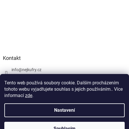
Kontakt
info
@
nejkufry.cz
+420 734 212 086
Tento web používá soubory cookie. Dalším procházením
Facebook
tohoto webu vyjadřujete souhlas s jejich používáním.. Více
informací
zde
.
Nastavení
Vytvořil Shoptet Premium
Souhlasím