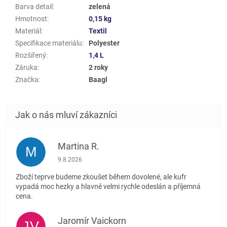
Barva detail
:
zelená
Hmotnost
:
0,15 kg
Materiál
:
Textil
Specifikace materiálu
:
Polyester
Rozšířený
:
1,4 L
Záruka
:
2 roky
Značka
:
Baagl
Martina R.
M
Hodnocení obchodu je 5 z 5 hvězdiček.
9.8.2026
Zboží teprve budeme zkoušet během dovolené, ale kufr
vypadá moc hezky a hlavně velmi rychle odeslán a příjemná
cena.
Jaromír Vaickorn
JV