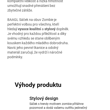
kompaktní velikost a nízká hmotnost
umožňují snadné přenášení bez
zbytečné zátěže.
BAAGL Sáček na obuv Zombie je
perfektní volbou pro všechny, kteří
hledají
vysoce kvalitní
a
stylový
doplněk.
Je vhodný pro každou příležitost a díky
svému vzhledu se stane oblíbeným
kouskem každého mladého dobrodruha.
Navíc jeho pevné tkanice a odolný
materiál zaručují, že vydrží i náročné
podmínky.
Výhody produktu
Stylový design
Sáček s trendy motivem zombie přitáhne
pozornost a dodá vašemu outfitu jedinečný