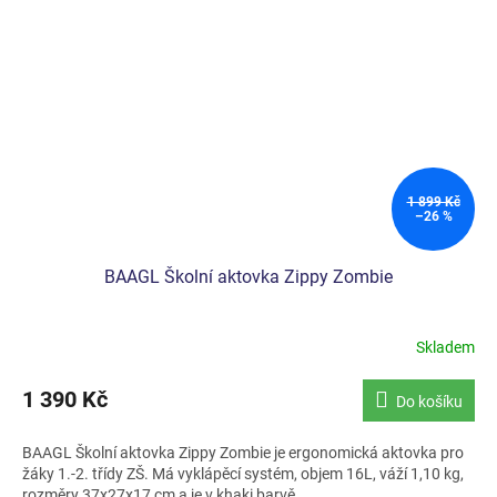
1 899 Kč
–26 %
BAAGL Školní aktovka Zippy Zombie
Skladem
1 390 Kč
Do košíku
BAAGL Školní aktovka Zippy Zombie je ergonomická aktovka pro
žáky 1.-2. třídy ZŠ. Má vyklápěcí systém, objem 16L, váží 1,10 kg,
rozměry 37x27x17 cm a je v khaki barvě.