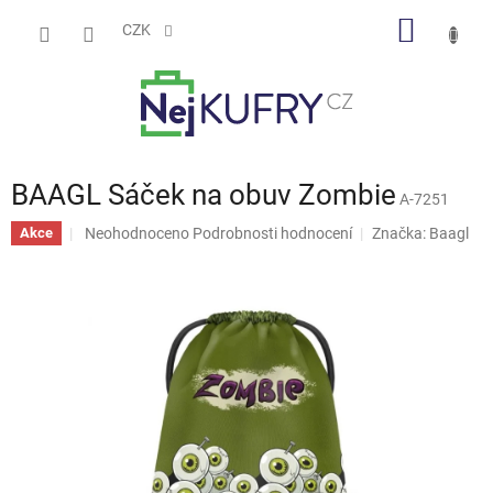
Přejít
NÁKUP
na
CZK
obsah
KOŠÍK
BAAGL Sáček na obuv Zombie
A-7251
Průměrné
Neohodnoceno
Podrobnosti hodnocení
Značka:
Baagl
Akce
hodnocení
produktu
je
0,0
z
5
hvězdiček.