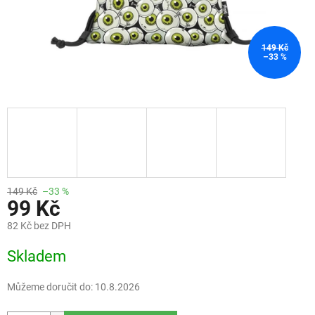
149 Kč
–33 %
149 Kč
–33 %
99 Kč
82 Kč bez DPH
Měrná
Skladem
cena:
Můžeme doručit do:
10.8.2026