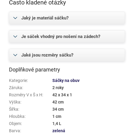
Často kladené otázky
Jaký je materiál sáčku?
Je sáček vhodný pro nošení na zádech?
Jaké jsou rozměry sáčku?
Doplňkové parametry
Kategorie
:
Sáčky na obuv
Záruka
:
2 roky
Rozměry V x Š x H
:
42 x 34 x 1
Výška
:
42 cm
Šířka
:
34 cm
Hloubka
:
1 cm
Objem
:
1,4 L
Barva
:
zelená