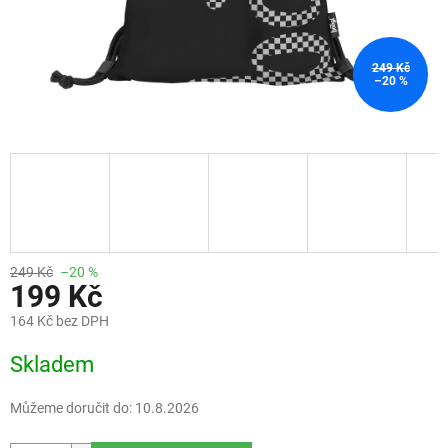
249 Kč
–20 %
249 Kč
–20 %
199 Kč
164 Kč bez DPH
Měrná
Skladem
cena:
Můžeme doručit do:
10.8.2026