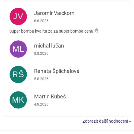
Jaromír Vaickorn
JV
Hodnocení obchodu je 5 z 5 hvězdiček.
8.8.2026
Super bomba kvalita za za super bomba cenu.👌
michal lučan
ML
Hodnocení obchodu je 5 z 5 hvězdiček.
8.8.2026
Renata Šplíchalová
RŠ
Hodnocení obchodu je 5 z 5 hvězdiček.
5.8.2026
Martin Kubeš
MK
Hodnocení obchodu je 5 z 5 hvězdiček.
4.8.2026
Zobrazit další hodnocení
Z