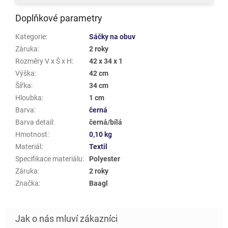
Doplňkové parametry
Kategorie
:
Sáčky na obuv
Záruka
:
2 roky
Rozměry V x Š x H
:
42 x 34 x 1
Výška
:
42 cm
Šířka
:
34 cm
Hloubka
:
1 cm
Barva
:
černá
Barva detail
:
černá/bílá
Hmotnost
:
0,10 kg
Materiál
:
Textil
Specifikace materiálu
:
Polyester
Záruka
:
2 roky
Značka
:
Baagl