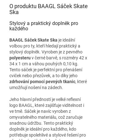
O produktu BAAGL Sáček Skate
Ska
Stylový a praktický doplněk pro
každého
BAAGL Sáček Skate Ska
je ideální
volbou pro ty, kteří hledají praktický a
stylový doplněk. Vyroben je z pevného
polyesteru
v černé barvě, s rozměry 42 x
34 x 1 cm a váhou pouhých 0,10 kg.
Tento sáček je perfektní pro přenášení
cviček nebo přezůvek, a to díky jeho
zdrhování pomocí pevných tkanic
, které
umožňují nošení na zádech.
Jeho hlavní předností je velké reflexní
logo BAAGL, které zajišťuje viditelnost i
ve tmě. Sáček je navíc vyroben z
omyvatelného materiálu, což zaručuje
snadnou údržbu. Tento praktický
doplněk je ideální pro každého, kdo
potřebuje spolehlivé a stylové řešení pro