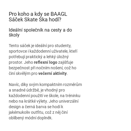
Pro koho a kdy se BAAGL
Sáček Skate Ska hodí?
Ideální společník na cesty a do
školy
Tento sáček je ideální pro studenty,
sportovce i každodenní uživatele, kteří
potřebují praktický a lehký úložný
prostor. Jeho
reflexní logo
zajišťuje
bezpečnost při nočním nošení, což ho
činí skvělým pro
večerní aktivity
.
Navíc, díky svým kompaktním rozměrům
a snadné údržbě, je vhodný pro
každodenní použití ve škole, na tréninku
nebo na krátké výlety. Jeho univerzální
design a černá barva se hodí k
jakémukoliv outfitu, což z něj činí
oblíbený módní doplněk.