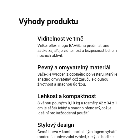
Výhody produktu
Viditelnost ve tmě
Velké reflexní logo BAAGL na přední straně
sáčku zajišťuje viditelnost a bezpečnost během
nočních aktivit.
Pevný a omyvatelný materiál
Sáček je vyroben z odolného polyesteru, který je
snadno omyvatelný, což zaručuje dlouhou
životnost a snadnou údržbu.
Lehkost a kompaktnost
S váhou pouhých 0,10 kg a rozměry 42 x 34 x 1
cm je sáček lehký a snadno přenosný, což je
ideální pro každodenní použití.
Stylový design
Černá barva v kombinaci s bílým logem vytváří
moderní a univerzální vzhled, který se hodí ke