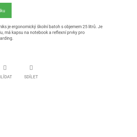
íku
 je ergonomický školní batoh s objemem 25 litrů. Je
u, má kapsu na notebook a reflexní prvky pro
arding.
LÍDAT
SDÍLET