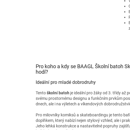
Pro koho a kdy se BAAGL Školní batoh 
hodí?
Ideální pro mladé dobrodruhy
Tento
školní batoh
je ideální pro žáky od 3. třídy až p
svému prostornému designu a funkčním prvkům poslo
dnech, ale i na výletech a víkendových dobrodružství
Pro milovníky komiksů a skateboardingu je tento b
doplňkem, který nabízí nejen stylový vzhled, ale i prak
Jeho lehká konstrukce a nastavitelné popruhy zajišťuj