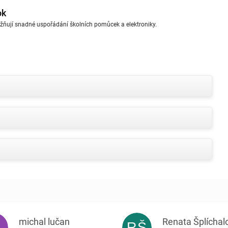
ok
žňují snadné uspořádání školních pomůcek a elektroniky.
michal lučan
Renata Šplíchal
L
RŠ