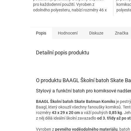
pro každodenní použití. Vyroben z
komikso
odolného polyesteru, nabízí rozměry 46 x
polyest
36 x 1 cm a objem 1,4...
váží 0,20
Popis
Hodnocení
Diskuze
Značka
Detailní popis produktu
O produktu BAAGL Školní batoh Skate B
Stylový a funkční batoh pro komiksové nadše
BAAGL Školní batoh Skate Batman Komiks
je pestr
Baagl, který okouzlí všechny fanoušky komiksů. Ten
rozměry
43 x 29 x 20 cm
a váží pouhých
0,85 kg
. Je
z něj dělá ideální školní zavazadlo
od 3. třídy až po s
Vyroben z
pevného voděodolného materiálu
, batoh