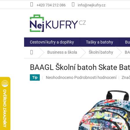
Přejít
+420 734 212 086
info@nejkufry.cz
na
obsah
Cestovní kufry a doplňky
Tašky a batohy
Bu
Domů
Business a škola
Školní batohy
BA
BAAGL Školní batoh Skate B
Průměrné
Neohodnoceno
Podrobnosti hodnocení
Zna
Tip
hodnocení
produktu
je
0,0
z
5
hvězdiček.