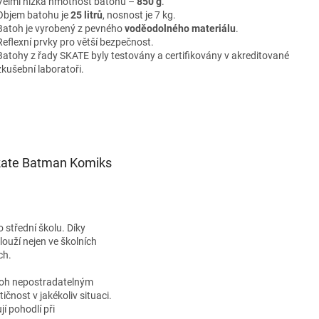
Velmi nízká hmotnost batohu –
850 g
.
Objem batohu je
25 litrů
, nosnost je 7 kg.
Batoh je vyrobený z pevného
voděodolného materiálu
.
Reflexní prvky pro větší bezpečnost.
Batohy z řady SKATE byly testovány a certifikovány v akreditované
zkušební laboratoři.
Skate Batman Komiks
o střední školu. Díky
uží nejen ve školních
ch.
aťoh nepostradatelným
tičnost v jakékoliv situaci.
í pohodlí při