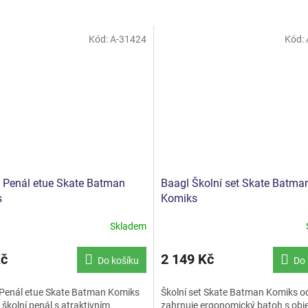
Kód:
A-31424
Kód:
Penál etue Skate Batman
Baagl Školní set Skate Batma
s
Komiks
Skladem
Kč
2 149 Kč
Do košíku
Do 
enál etue Skate Batman Komiks
Školní set Skate Batman Komiks o
 školní penál s atraktivním
zahrnuje ergonomický batoh s ob