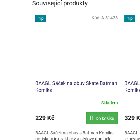
Související produkty
Kód:
A-31423
Tip
Tip
BAAGL Sáček na obuv Skate Batman
BAAGL 
Komiks
Komik
Skladem
229 Kč
329 
Do košíku
BAAGL Sáček na obuv s Batman Komiks
BAAGL P
potiskem je praktický a stylový doplněk
je pevný