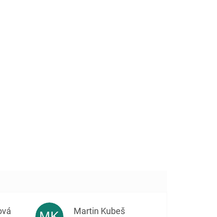
ová
Martin Kubeš
MK