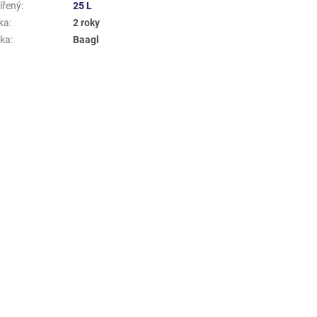
ířený
:
25 L
ka
:
2 roky
ka
:
Baagl