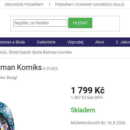
OBCHODNÍ PODMÍNKY
PODMÍNKY OCHRANY OSOBNÍCH ÚDAJŮ
HLEDAT
siness a škola
Galanterie
Výprodej
Akce
2. Jako
AGL Školní batoh Skate Batman Komiks
atman Komiks
A-31422
čka:
Baagl
1 799 Kč
1 487 Kč bez DPH
Měrná
Skladem
cena:
Můžeme doručit do:
10.8.2026