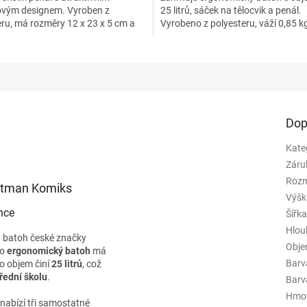
vým designem. Vyroben z
25 litrů, sáček na tělocvik a penál.
eru, má rozměry 12 x 23 x 5 cm a
Vyrobeno z polyesteru, váží 0,85 k
 kg. Ideální pro děti od...
rozměry 43 x 29 x 20...
Dop
Kate
Záru
Rozm
atman Komiks
Výšk
nce
Šířk
Hlou
ý batoh české značky
Obj
to
ergonomický batoh
má
Barv
ho objem činí
25 litrů
, což
třední školu
.
Barva
Hmo
 nabízí tři samostatné