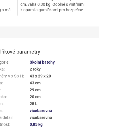
cm, váha 0,30 kg. Odolné s vnitřními
g a má
klopami a gumičkami pro bezpečné
uložení dokumentů.
lňkové parametry
gorie
:
Školní batohy
ka
:
2 roky
ěry V x Š x H
:
43 x 29 x 20
a
:
43 cm
a
:
29 cm
bka
:
20 cm
em
:
25 L
a
:
vícebarevná
 detail
:
vícebarevná
tnost
:
0,85 kg