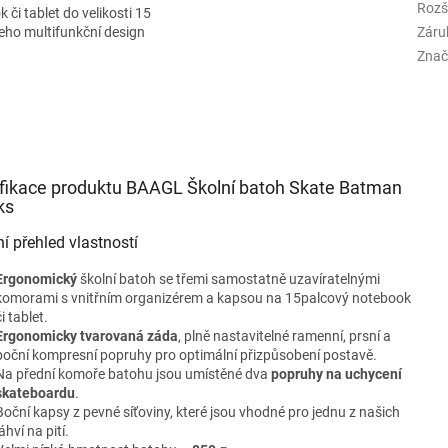
Rozš
či tablet do velikosti 15
jeho multifunkční design
Záru
Znač
fikace produktu BAAGL Školní batoh Skate Batman
ks
ní přehled vlastností
Ergonomický
školní batoh se třemi samostatně uzavíratelnými
komorami s vnitřním organizérem a kapsou na 15palcový notebook
či tablet.
Ergonomicky tvarovaná záda
, plně nastavitelné ramenní, prsní a
boční kompresní popruhy pro optimální přizpůsobení postavě.
Na přední komoře batohu jsou umístěné dva
popruhy na uchycení
skateboardu
.
Boční kapsy z pevné síťoviny, které jsou vhodné pro jednu z našich
áhví na pití.