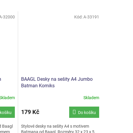
A-32000
Kód:
A-33191
n
BAAGL Desky na sešity A4 Jumbo
Batman Komiks
Skladem
Skladem
179 Kč
košíku
Do košíku
d Baagl
Stylové desky na sešity A4 s motivem
jemem
Batmana od Baagl. Rozměry 32 x 23 x 5