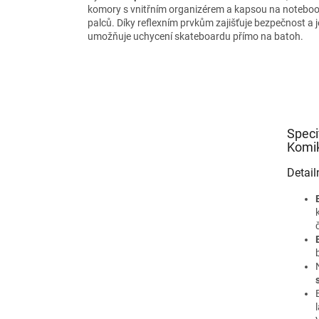
komory s vnitřním organizérem a kapsou na notebook 
palců. Díky reflexním prvkům zajišťuje bezpečnost a 
umožňuje uchycení skateboardu přímo na batoh.
Speci
Komi
Detail
l