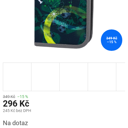
349 Kč
–15 %
349 Kč
–15 %
296 Kč
245 Kč bez DPH
Měrná
Na dotaz
cena: