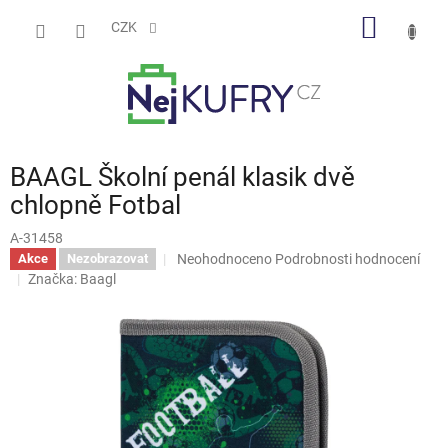
Přejít
NÁKUP
na
CZK
obsah
KOŠÍK
BAAGL Školní penál klasik dvě
chlopně Fotbal
A-31458
Průměrné
Neohodnoceno
Podrobnosti hodnocení
Akce
Nezobrazovat
hodnocení
Značka:
Baagl
produktu
je
0,0
z
5
hvězdiček.