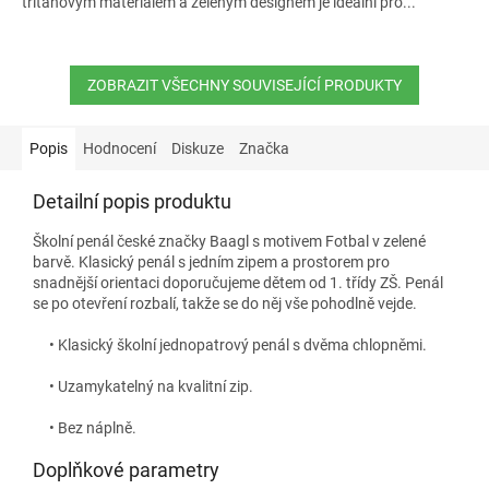
tritanovým materiálem a zeleným designem je ideální pro...
ZOBRAZIT VŠECHNY SOUVISEJÍCÍ PRODUKTY
Popis
Hodnocení
Diskuze
Značka
Detailní popis produktu
Školní penál české značky Baagl s motivem Fotbal v zelené
barvě
. Klasický penál s jedním zipem a prostorem pro
snadnější orientaci doporučujeme dětem od 1. třídy ZŠ. Penál
se po otevření rozbalí, takže se do něj vše pohodlně vejde.
• Klasický školní jednopatrový penál s dvěma chlopněmi.
• Uzamykatelný na kvalitní zip.
• Bez náplně.
Doplňkové parametry