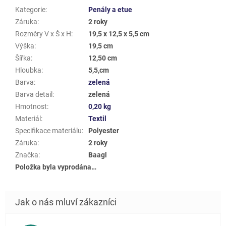
Kategorie
:
Penály a etue
Záruka
:
2 roky
Rozměry V x Š x H
:
19,5 x 12,5 x 5,5 cm
Výška
:
19,5 cm
Šířka
:
12,50 cm
Hloubka
:
5,5,cm
Barva
:
zelená
Barva detail
:
zelená
Hmotnost
:
0,20 kg
Materiál
:
Textil
Specifikace materiálu
:
Polyester
Záruka
:
2 roky
Značka
:
Baagl
Položka byla vyprodána…