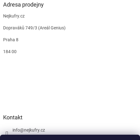
Adresa prodejny
Nejkufry.cz
Dopraváků 749/3 (Areál Genius)
Praha 8
184 00
Kontakt
info
@
nejkufry.cz
+420 734 212 086