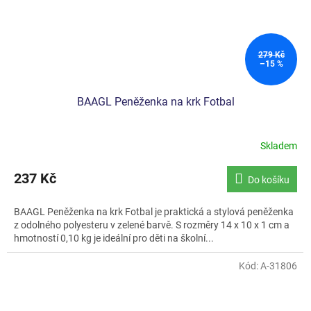
279 Kč
–15 %
BAAGL Peněženka na krk Fotbal
Skladem
237 Kč
Do košíku
BAAGL Peněženka na krk Fotbal je praktická a stylová peněženka
z odolného polyesteru v zelené barvě. S rozměry 14 x 10 x 1 cm a
hmotností 0,10 kg je ideální pro děti na školní...
Kód:
A-31806