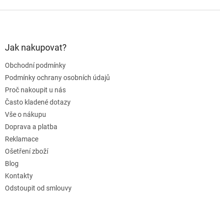
Z
á
p
a
Jak nakupovat?
t
Obchodní podmínky
í
Podmínky ochrany osobních údajů
Proč nakoupit u nás
Často kladené dotazy
Vše o nákupu
Doprava a platba
Reklamace
Ošetření zboží
Blog
Kontakty
Odstoupit od smlouvy