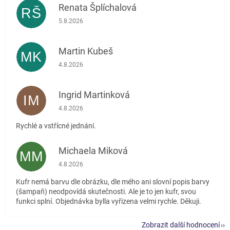
Renata Šplíchalová
RŠ
Hodnocení obchodu je 5 z 5 hvězdiček.
5.8.2026
Martin Kubeš
MK
Hodnocení obchodu je 5 z 5 hvězdiček.
4.8.2026
Ingrid Martinková
IM
Hodnocení obchodu je 5 z 5 hvězdiček.
4.8.2026
Rychlé a vstřícné jednání.
Michaela Miková
MM
Hodnocení obchodu je 5 z 5 hvězdiček.
4.8.2026
Kufr nemá barvu dle obrázku, dle mého ani slovní popis barvy
(šampaň) neodpovídá skutečnosti. Ale je to jen kufr, svou
funkci splní. Objednávka bylla vyřizena velmi rychle. Děkuji.
Zobrazit další hodnocení