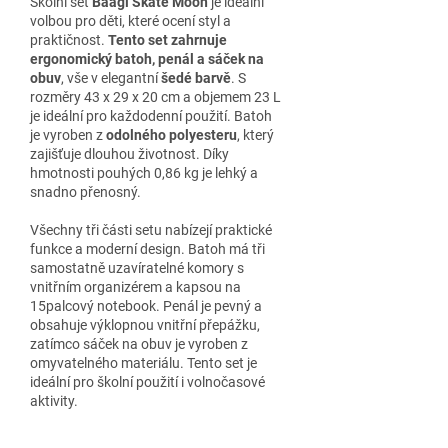
Školní set
Baagl Skate Moon
je ideální
volbou pro děti, které ocení styl a
praktičnost.
Tento set zahrnuje
ergonomický batoh, penál a sáček na
obuv
, vše v elegantní
šedé barvě
. S
rozměry 43 x 29 x 20 cm a objemem 23 L
je ideální pro každodenní použití. Batoh
je vyroben z
odolného polyesteru
, který
zajišťuje dlouhou životnost. Díky
hmotnosti pouhých 0,86 kg je lehký a
snadno přenosný.
Všechny tři části setu nabízejí praktické
funkce a moderní design. Batoh má tři
samostatně uzavíratelné komory s
vnitřním organizérem a kapsou na
15palcový notebook. Penál je pevný a
obsahuje výklopnou vnitřní přepážku,
zatímco sáček na obuv je vyroben z
omyvatelného materiálu. Tento set je
ideální pro školní použití i volnočasové
aktivity.