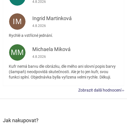
Hodnocení obchodu je 5 z 5 hvězdiček.
4.8.2026
Ingrid Martinková
IM
Hodnocení obchodu je 5 z 5 hvězdiček.
4.8.2026
Rychlé a vstřícné jednání.
Michaela Miková
MM
Hodnocení obchodu je 5 z 5 hvězdiček.
4.8.2026
Kufr nemá barvu dle obrázku, dle mého ani slovní popis barvy
(šampaň) neodpovídá skutečnosti. Ale je to jen kufr, svou
funkci splní. Objednávka bylla vyřizena velmi rychle. Děkuji.
Zobrazit další hodnocení
Z
á
p
a
Jak nakupovat?
t