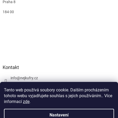
Praha 8
184 00
Kontakt
info
@
nejkufry.cz
+420 734 212 086
Tento web používá soubory cookie. Dalším procházením
Facebook
tohoto webu vyjadřujete souhlas s jejich používáním.. Více
informací
zde
.
Nastavení
Vytvořil Shoptet Premium