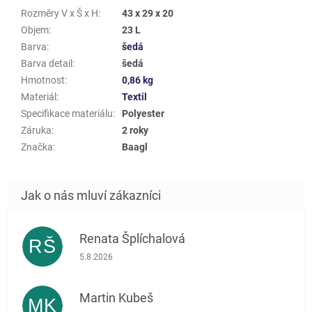
Rozměry V x Š x H
:
43 x 29 x 20
Objem
:
23 L
Barva
:
šedá
Barva detail
:
šedá
Hmotnost
:
0,86 kg
Materiál
:
Textil
Specifikace materiálu
:
Polyester
Záruka
:
2 roky
Značka
:
Baagl
Renata Šplíchalová
RŠ
Hodnocení obchodu je 5 z 5 hvězdiček.
5.8.2026
Martin Kubeš
MK