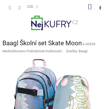
Přejít
NÁKUP
na
CZK
obsah
KOŠÍK
Baagl Školní set Skate Moon
A-30539
Průměrné
Neohodnoceno
Podrobnosti hodnocení
Značka:
Baagl
hodnocení
produktu
je
0,0
z
5
hvězdiček.