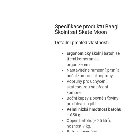
Specifikace produktu Baagl
Školní set Skate Moon
Detailní přehled vlastností
Ergonomický školní batoh
se
třemi komorami a
organizérem.
Nastavitelné ramenní, prsní a
boční kompresní popruhy.
Popruhy pro uchycení
skateboardu na přední
komoře.
Boční kapsy z pevné síťoviny
pro láhve na pití.
Velmi nízká hmotnost batohu
– 850 g.
Objem batohu je 25 litrů,
nosnost 7 kg.
Batoh z pevného