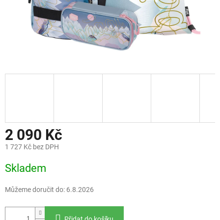
2 090 Kč
1 727 Kč bez DPH
Měrná
Skladem
cena:
Můžeme doručit do:
6.8.2026
Přidat do košíku