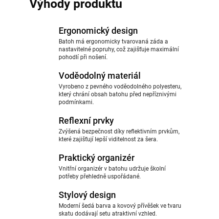
Výhody produktu
Ergonomický design
Batoh má ergonomicky tvarovaná záda a
nastavitelné popruhy, což zajišťuje maximální
pohodlí při nošení.
Voděodolný materiál
Vyrobeno z pevného voděodolného polyesteru,
který chrání obsah batohu před nepříznivými
podmínkami.
Reflexní prvky
Zvýšená bezpečnost díky reflektivním prvkům,
které zajišťují lepší viditelnost za šera.
Praktický organizér
Vnitřní organizér v batohu udržuje školní
potřeby přehledně uspořádané.
Stylový design
Moderní šedá barva a kovový přívěšek ve tvaru
skatu dodávají setu atraktivní vzhled.