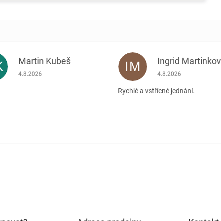
Martin Kubeš
Ingrid Martinko
K
IM
Hodnocení obchodu je 5 z 5 hvězdiček.
Hodnocení obchodu je
4.8.2026
4.8.2026
Rychlé a vstřícné jednání.