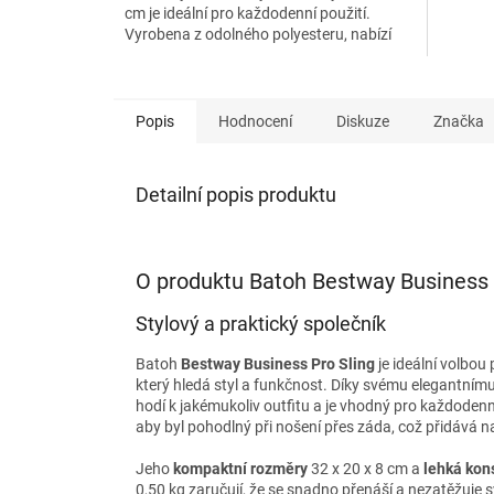
cm je ideální pro každodenní použití.
Vyrobena z odolného polyesteru, nabízí
praktické kapsy a...
Popis
Hodnocení
Diskuze
Značka
Detailní popis produktu
O produktu Batoh Bestway Business 
Stylový a praktický společník
Batoh
Bestway Business Pro Sling
je ideální volbou
který hledá styl a funkčnost. Díky svému elegantní
hodí k jakémukoliv outfitu a je vhodný pro každodenn
aby byl pohodlný při nošení přes záda, což přidává na
Jeho
kompaktní rozměry
32 x 20 x 8 cm a
lehká kon
0,50 kg zaručují, že se snadno přenáší a nezatěžuje s