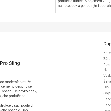
praktické funkce. S objemem 23 L,
hvězdiček.
na notebook a pohodlnými popruhy
ideální pro každodenní...
Dop
Kate
Záru
Pro Sling
Rozm
H
:
Výšk
Šířk
 pro moderního muže,
mu černému designu se
Hlou
í nošení. Je navržen tak,
Obj
 jeho praktičnosti.
Barv
Barva
strukce
vážící pouhých
vého nositele. Díky
Hmo