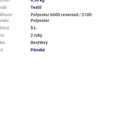
riál
:
Textil
ifikace
Polyester 600D reversed / 210D
riálu
:
Polyester
ířený
:
5 L
ka
:
2 roky
ka
:
BestWay
ní
:
Pánské