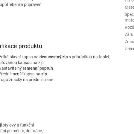
 opotřebení a připraven
Mate
Spec
mate
Rozš
Záru
Znač
ifikace produktu
Urče
Velká hlavní kapsa na
dvoucestný zip
s přihrádkou na tablet,
síťovanou kapsou na zip
Nastavitelný
ramenní popruh
Přední menší kapsa na
zip
Logo značky na přední straně
ají stylový a funkční
vání po městě, do práce,