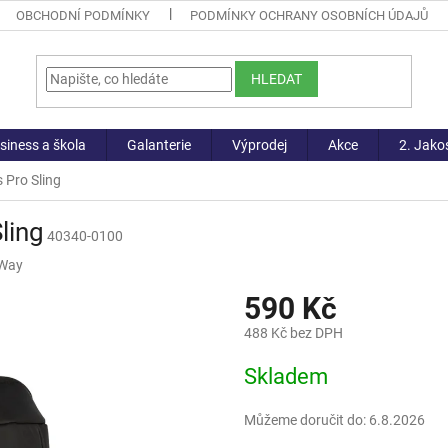
OBCHODNÍ PODMÍNKY
PODMÍNKY OCHRANY OSOBNÍCH ÚDAJŮ
HLEDAT
siness a škola
Galanterie
Výprodej
Akce
2. Jako
 Pro Sling
ling
40340-0100
Way
590 Kč
488 Kč bez DPH
Měrná
Skladem
cena:
Můžeme doručit do:
6.8.2026