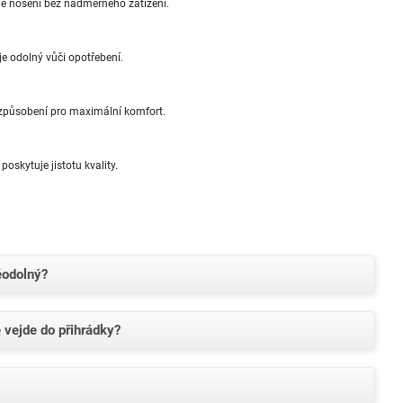
né nošení bez nadměrného zatížení.
je odolný vůči opotřebení.
způsobení pro maximální komfort.
poskytuje jistotu kvality.
ěodolný?
 vejde do přihrádky?