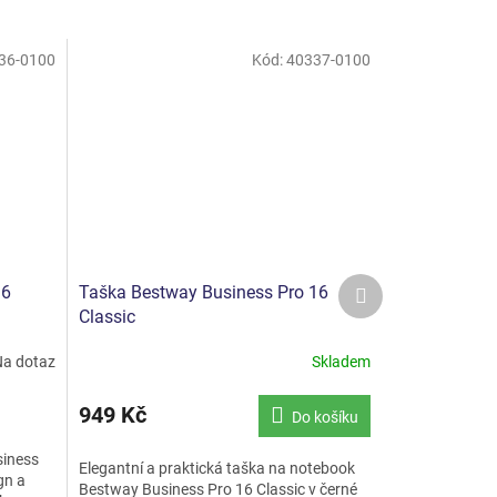
36-0100
Kód:
40337-0100
Další
16
Taška Bestway Business Pro 16
produkt
Classic
a dotaz
Skladem
949 Kč
Do košíku
siness
Elegantní a praktická taška na notebook
gn a
Bestway Business Pro 16 Classic v černé