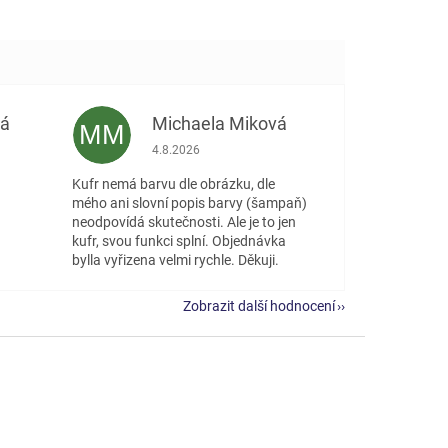
vá
Michaela Miková
MM
 5 z 5 hvězdiček.
Hodnocení obchodu je 5 z 5 hvězdiček.
4.8.2026
Kufr nemá barvu dle obrázku, dle
mého ani slovní popis barvy (šampaň)
neodpovídá skutečnosti. Ale je to jen
kufr, svou funkci splní. Objednávka
bylla vyřizena velmi rychle. Děkuji.
Zobrazit další hodnocení