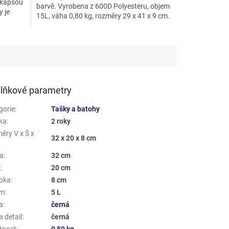
 kapsou
barvě. Vyrobena z 600D Polyesteru, objem
 je
15L, váha 0,80 kg, rozměry 29 x 41 x 9 cm.
Vhodná pro...
lňkové parametry
gorie
:
Tašky a batohy
ka
:
2 roky
ěry V x Š x
32 x 20 x 8 cm
a
:
32 cm
a
:
20 cm
bka
:
8 cm
em
:
5 L
a
:
černá
 detail
:
černá
tnost
:
0,50 kg