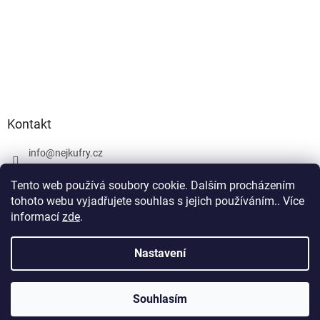
Kontakt
info
@
nejkufry.cz
+420 734 212 086
Tento web používá soubory cookie. Dalším procházením
Facebook
tohoto webu vyjadřujete souhlas s jejich používáním.. Více
informací
zde
.
Nastavení
Vytvořil Shoptet Premium
Souhlasím
Copyright 2026
nejkufry.cz
. Všechna práva vyhrazena.