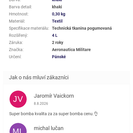
Barva detail
:
khaki
Hmotnost
:
0,30 kg
Materiál
:
Textil
Specifikace materiálu
:
Technická tkanina pogumovaná
Rozšířený
:
4 L
Záruka
:
2 roky
Značka
:
Aeronautica Militare
Určení
:
Pánské
Jaromír Vaickorn
JV
Hodnocení obchodu je 5 z 5 hvězdiček.
8.8.2026
Super bomba kvalita za za super bomba cenu.👌
michal lučan
ML