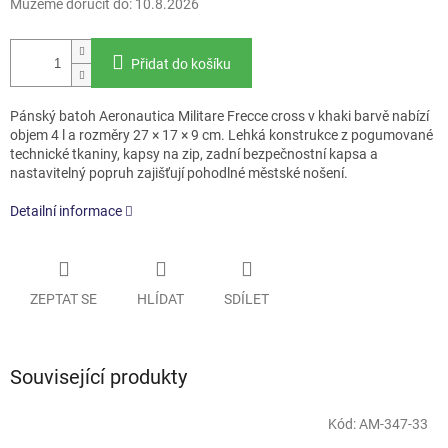
Můžeme doručit do:
10.8.2026
Přidat do košíku
Pánský batoh Aeronautica Militare Frecce cross v khaki barvě nabízí
objem 4 l a rozměry 27 × 17 × 9 cm. Lehká konstrukce z pogumované
technické tkaniny, kapsy na zip, zadní bezpečnostní kapsa a
nastavitelný popruh zajišťují pohodlné městské nošení.
Detailní informace
ZEPTAT SE
HLÍDAT
SDÍLET
Související produkty
Kód:
AM-347-33