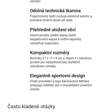
rameno.
Odolná technická tkanina
Pogumovaný textil zvyšuje odolnost batohu a
pomáhá chránit obsah při dešti.
Přehledné uložení věcí
Hlavní prostor, přední kapsy, zadní
bezpečnostní kapsa a vnitřní kapsičky
usnadňují organizaci.
Kompaktní rozměry
Rozměry 27 × 17 × 9 cm a objem 4 l nabídnou
prostor pro nezbytnosti bez zbytečně
robustního vzhledu.
Elegantně-sportovní design
Khaki provedení a logo Aeronautica Militare
propojují městský styl s charakterem prestižní
značky.
Často kladené otázky