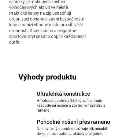
schůzky, při nákupech i během
volnočasových aktivit ve městě.
Praktické kapsy na zip usnadňují
organizaci obsahu a zadní bezpečnostní
kapsa nabízí vhodné místo pro citlivější
drobnosti. Khaki odstín a elegantně-
sportovní styl snadno doplní každodenní
outfit.
Výhody produktu
Ultralehká konstrukce
Hmotnost pouhých 0,30 kg zpříjemňuje
každodenní nošení a zbytečně nezatěžuje
rameno.
Pohodlné nošení přes rameno
Nastavitelný popruh umožňuje přizpůsobit
délku a nosit batoh prakticky přes jedno