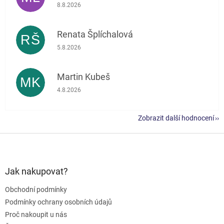
Hodnocení obchodu je 5 z 5 hvězdiček.
8.8.2026
Renata Šplíchalová
RŠ
Hodnocení obchodu je 5 z 5 hvězdiček.
5.8.2026
Martin Kubeš
MK
Hodnocení obchodu je 5 z 5 hvězdiček.
4.8.2026
Zobrazit další hodnocení
Z
á
p
a
Jak nakupovat?
t
Obchodní podmínky
í
Podmínky ochrany osobních údajů
Proč nakoupit u nás