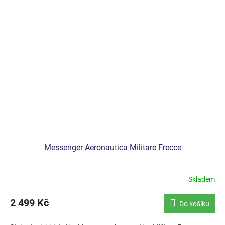
Messenger Aeronautica Militare Frecce
Skladem
Průměrné
hodnocení
produktu
2 499 Kč
Do košíku
je
5,0