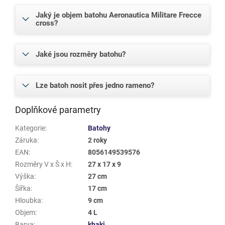
Jaký je objem batohu Aeronautica Militare Frecce
cross?
Jaké jsou rozměry batohu?
Lze batoh nosit přes jedno rameno?
Doplňkové parametry
Kategorie
:
Batohy
Záruka
:
2 roky
EAN
:
8056149539576
Rozměry V x Š x H
:
27 x 17 x 9
Výška
:
27 cm
Šířka
:
17 cm
Hloubka
:
9 cm
Objem
:
4 L
Barva
:
khaki