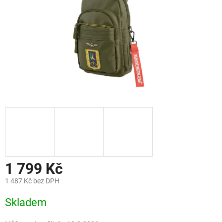
1 799 Kč
1 487 Kč bez DPH
Měrná
Skladem
cena: