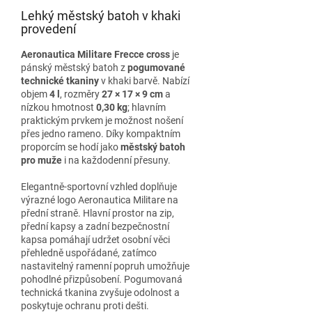
Lehký městský batoh v khaki
provedení
Aeronautica Militare Frecce cross
je
pánský městský batoh z
pogumované
technické tkaniny
v khaki barvě. Nabízí
objem
4 l
, rozměry
27 × 17 × 9 cm
a
nízkou hmotnost
0,30 kg
; hlavním
praktickým prvkem je možnost nošení
přes jedno rameno. Díky kompaktním
proporcím se hodí jako
městský batoh
pro muže
i na každodenní přesuny.
Elegantně-sportovní vzhled doplňuje
výrazné logo Aeronautica Militare na
přední straně. Hlavní prostor na zip,
přední kapsy a zadní bezpečnostní
kapsa pomáhají udržet osobní věci
přehledně uspořádané, zatímco
nastavitelný ramenní popruh umožňuje
pohodlné přizpůsobení. Pogumovaná
technická tkanina zvyšuje odolnost a
poskytuje ochranu proti dešti.