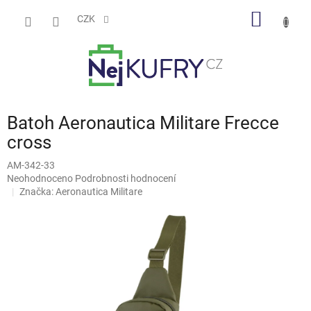
Přejít
NÁKUP
na
CZK
obsah
KOŠÍK
Batoh Aeronautica Militare Frecce
cross
AM-342-33
Průměrné
Neohodnoceno
Podrobnosti hodnocení
hodnocení
Značka:
Aeronautica Militare
produktu
je
0,0
z
5
hvězdiček.