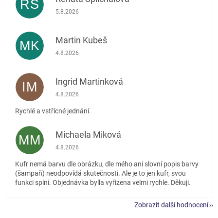
RŠ
Hodnocení obchodu je 5 z 5 hvězdiček.
5.8.2026
Martin Kubeš
MK
Hodnocení obchodu je 5 z 5 hvězdiček.
4.8.2026
Ingrid Martinková
IM
Hodnocení obchodu je 5 z 5 hvězdiček.
4.8.2026
Rychlé a vstřícné jednání.
Michaela Miková
MM
Hodnocení obchodu je 5 z 5 hvězdiček.
4.8.2026
Kufr nemá barvu dle obrázku, dle mého ani slovní popis barvy
(šampaň) neodpovídá skutečnosti. Ale je to jen kufr, svou
funkci splní. Objednávka bylla vyřizena velmi rychle. Děkuji.
Zobrazit další hodnocení