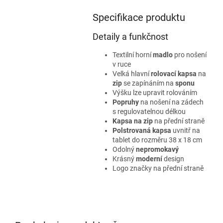
Specifikace produktu
Detaily a funkčnost
Textilní horní
madlo
pro nošení
v ruce
Velká hlavní
rolovací kapsa
na
zip
se zapínáním na
sponu
Výšku lze upravit rolováním
Popruhy
na nošení na zádech
s regulovatelnou délkou
Kapsa na zip
na přední straně
Polstrovaná kapsa
uvnitř na
tablet do rozměru 38 x 18 cm
Odolný
nepromokavý
Krásný
moderní
design
Logo značky na přední straně