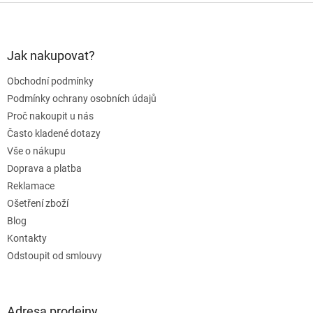
Z
á
p
a
Jak nakupovat?
t
Obchodní podmínky
í
Podmínky ochrany osobních údajů
Proč nakoupit u nás
Často kladené dotazy
Vše o nákupu
Doprava a platba
Reklamace
Ošetření zboží
Blog
Kontakty
Odstoupit od smlouvy
Adresa prodejny