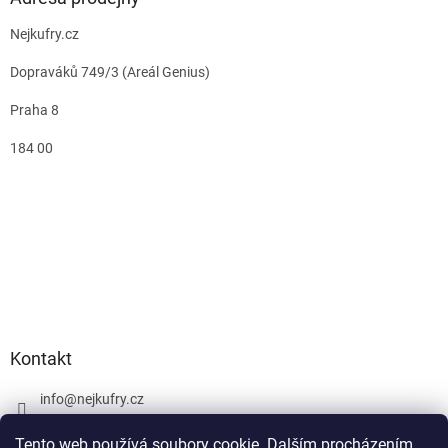
Nejkufry.cz
Dopraváků 749/3 (Areál Genius)
Praha 8
184 00
Kontakt
info
@
nejkufry.cz
+420 734 212 086
Tento web používá soubory cookie. Dalším procházením