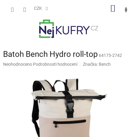
Přejít
NÁKUP
na
CZK
obsah
KOŠÍK
Batoh Bench Hydro roll-top
64175-2742
Průměrné
Neohodnoceno
Podrobnosti hodnocení
Značka:
Bench
hodnocení
produktu
je
0,0
z
5
hvězdiček.