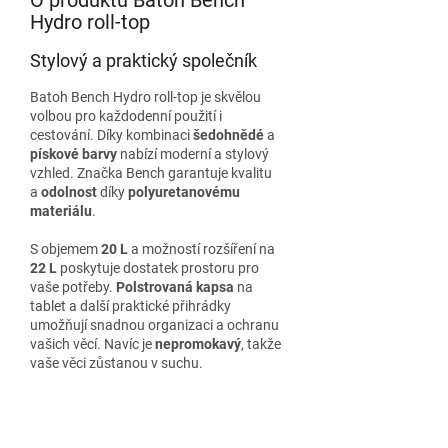
Hydro roll-top
Stylový a praktický společník
Batoh Bench Hydro roll-top je skvělou
volbou pro každodenní použití i
cestování. Díky kombinaci
šedohnědé
a
pískové barvy
nabízí moderní a stylový
vzhled. Značka Bench garantuje kvalitu
a
odolnost
díky
polyuretanovému
materiálu
.
S objemem
20 L
a možností rozšíření na
22 L
poskytuje dostatek prostoru pro
vaše potřeby.
Polstrovaná kapsa
na
tablet a další praktické přihrádky
umožňují snadnou organizaci a ochranu
vašich věcí. Navíc je
nepromokavý
, takže
vaše věci zůstanou v suchu.