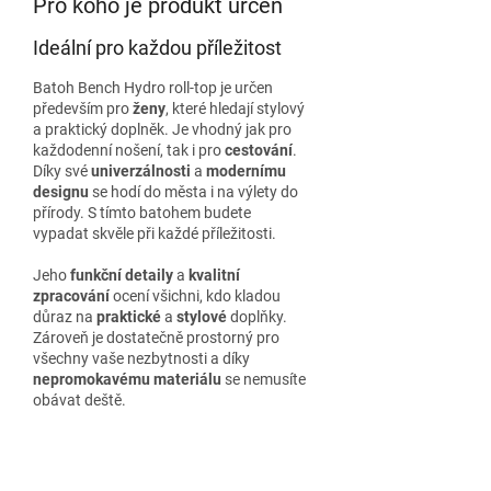
Pro koho je produkt určen
Ideální pro každou příležitost
Batoh Bench Hydro roll-top je určen
především pro
ženy
, které hledají stylový
a praktický doplněk. Je vhodný jak pro
každodenní nošení, tak i pro
cestování
.
Díky své
univerzálnosti
a
modernímu
designu
se hodí do města i na výlety do
přírody. S tímto batohem budete
vypadat skvěle při každé příležitosti.
Jeho
funkční detaily
a
kvalitní
zpracování
ocení všichni, kdo kladou
důraz na
praktické
a
stylové
doplňky.
Zároveň je dostatečně prostorný pro
všechny vaše nezbytnosti a díky
nepromokavému materiálu
se nemusíte
obávat deště.