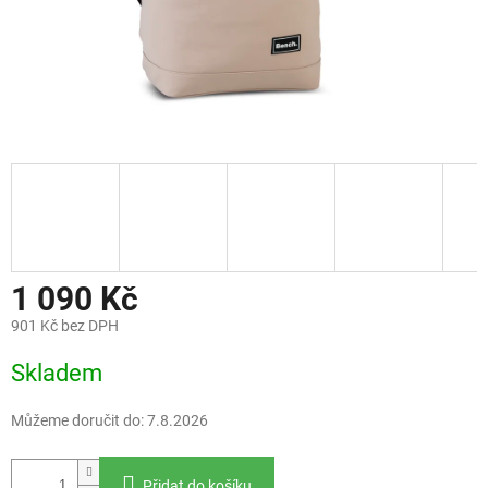
1 090 Kč
901 Kč bez DPH
Měrná
Skladem
cena:
Můžeme doručit do:
7.8.2026
Přidat do košíku