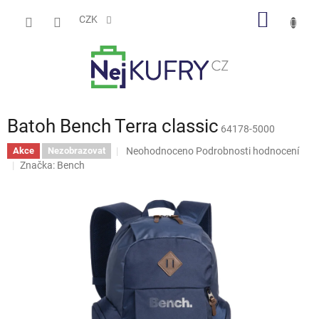
Přejít
NÁKUP
na
CZK
obsah
KOŠÍK
Batoh Bench Terra classic
64178-5000
Průměrné
Neohodnoceno
Podrobnosti hodnocení
Akce
Nezobrazovat
hodnocení
Značka:
Bench
produktu
je
0,0
z
5
hvězdiček.