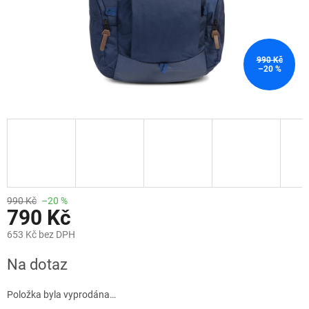
990 Kč
–20 %
990 Kč
–20 %
790 Kč
653 Kč bez DPH
Měrná
Na dotaz
cena:
Položka byla vyprodána…