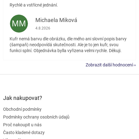
Rychlé a vstřícné jednání.
Michaela Miková
MM
Hodnocení obchodu je 5 z 5 hvězdiček.
4.8.2026
Kufr nemá barvu dle obrázku, dle mého ani slovní popis barvy
(šampaň) neodpovídá skutečnosti. Ale je to jen kufr, svou
funkci splní. Objednávka bylla vyřizena velmi rychle. Děkuji.
Zobrazit další hodnocení
Z
á
p
a
Jak nakupovat?
t
Obchodní podmínky
í
Podmínky ochrany osobních údajů
Proč nakoupit u nás
Často kladené dotazy