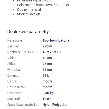
Postranní kapsy na zip
Polstrovaná kapsa uvnitř na tablet
Odolný materiál
Moderní design
Doplňkové parametry
Kategorie
:
Sportovní batohy
Záruka
:
2 roky
Rozměry V x Š x H
:
48 x 26 x 16
Výška
:
48 cm
Šířka
:
26 cm
Hloubka
:
16 cm
Objem
:
19 L
Barva
:
modrá
Barva detail
:
modrá
Hmotnost
:
0,40 kg
Materiál
:
Textil
Specifikace materiálu
:
Nylon/Polyester