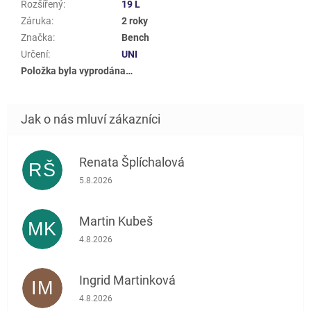
Rozšířený
:
19 L
Záruka
:
2 roky
Značka
:
Bench
Určení
:
UNI
Položka byla vyprodána…
Renata Šplíchalová
RŠ
Hodnocení obchodu je 5 z 5 hvězdiček.
5.8.2026
Martin Kubeš
MK
Hodnocení obchodu je 5 z 5 hvězdiček.
4.8.2026
Ingrid Martinková
IM
Hodnocení obchodu je 5 z 5 hvězdiček.
4.8.2026