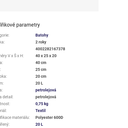
lňkové parametry
gorie
:
Batohy
ka
:
2 roky
4002282167378
ěry V x Š x H
:
40 x 25 x 20
a
:
40 cm
a
:
25 cm
bka
:
20 cm
em
:
20 L
a
:
petrolejová
 detail
:
petrolejová
tnost
:
0,75 kg
riál
:
Textil
ifikace materiálu
:
Polyester 600D
ířený
:
20 L