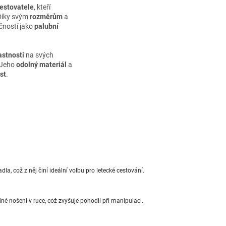
cestovatele
, kteří
 Díky svým
rozměrům
a
čností jako
palubní
astnosti
na svých
. Jeho
odolný materiál
a
st
.
a, což z něj činí ideální volbu pro letecké cestování.
é nošení v ruce, což zvyšuje pohodlí při manipulaci.