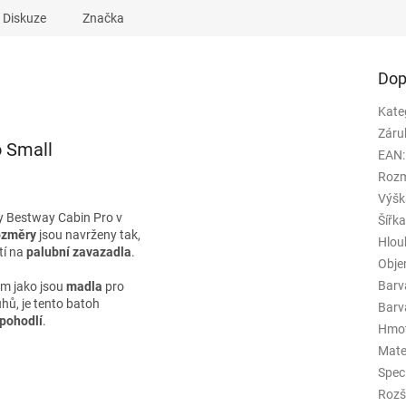
Diskuze
Značka
Dop
Kate
Záru
o Small
EAN
:
Rozm
Výšk
 Bestway Cabin Pro v
Šířk
ozměry
jsou navrženy tak,
Hlou
tí na
palubní zavazadla
.
Obj
Barv
em jako jsou
madla
pro
ů, je tento batoh
Barva
pohodlí
.
Hmo
Mate
Spec
Rozš