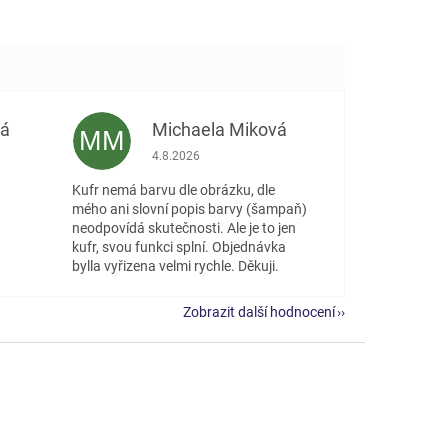
vá
Michaela Miková
MM
 5 z 5 hvězdiček.
Hodnocení obchodu je 5 z 5 hvězdiček.
4.8.2026
Kufr nemá barvu dle obrázku, dle
mého ani slovní popis barvy (šampaň)
neodpovídá skutečnosti. Ale je to jen
kufr, svou funkci splní. Objednávka
bylla vyřizena velmi rychle. Děkuji.
Zobrazit další hodnocení