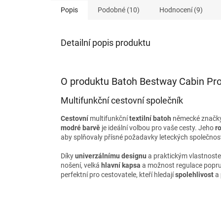
Popis
Podobné (10)
Hodnocení (9)
Detailní popis produktu
O produktu Batoh Bestway Cabin Pr
Multifunkční cestovní společník
Cestovní
multifunkční
textilní batoh
německé značky
modré barvě
je ideální volbou pro vaše cesty. Jeho
r
aby splňovaly přísné požadavky leteckých společnos
Díky
univerzálnímu designu
a praktickým vlastnost
nošení, velká
hlavní kapsa
a možnost regulace popruh
perfektní pro cestovatele, kteří hledají
spolehlivost
a