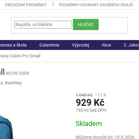
OBCHODNÍ PODMÍNKY
PODMÍNKY OCHRANY OSOBNÍCH ÚDAJŮ
HLEDAT
siness a škola
Galanterie
Výprodej
Akce
2. Jako
tway Cabin Pro Small
ll
40290-5300
ka:
BestWay
1 049 Kč
–11 %
929 Kč
768 Kč bez DPH
Měrná
Skladem
cena:
Můžeme doručit do:
10.8.2026