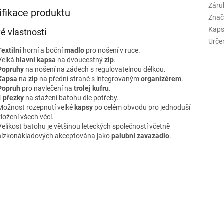
Záru
ifikace produktu
Znač
Kaps
vé vlastnosti
Urče
Textilní
horní a boční
madlo
pro nošení v ruce.
Velká
hlavní kapsa
na dvoucestný
zip
.
Popruhy
na nošení na zádech s regulovatelnou délkou.
Kapsa
na
zip
na přední straně s integrovaným
organizérem
.
Popruh
pro navlečení na
trolej kufru
.
4
přezky
na stažení batohu dle potřeby.
Možnost rozepnutí velké
kapsy
po celém obvodu pro jednoduší
vložení všech věcí.
Velikost batohu je většinou leteckých společností včetně
nízkonákladových akceptována jako
palubní zavazadlo
.