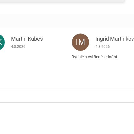
Martin Kubeš
Ingrid Martinko
K
IM
Hodnocení obchodu je 5 z 5 hvězdiček.
Hodnocení obchodu je
4.8.2026
4.8.2026
Rychlé a vstřícné jednání.