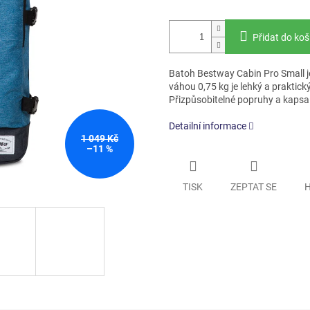
Přidat do koš
Batoh Bestway Cabin Pro Small je
váhou 0,75 kg je lehký a praktick
Přizpůsobitelné popruhy a kapsa 
Detailní informace
1 049 Kč
–11 %
TISK
ZEPTAT SE
H