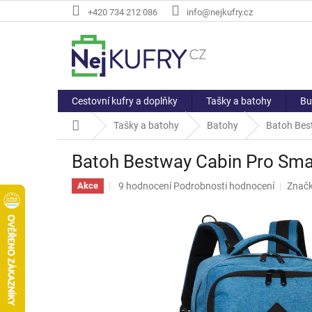
Přejít
+420 734 212 086
info@nejkufry.cz
na
obsah
Cestovní kufry a doplňky
Tašky a batohy
Bu
Domů
Tašky a batohy
Batohy
Batoh Bes
Batoh Bestway Cabin Pro Sma
Průměrné
9 hodnocení
Podrobnosti hodnocení
Znač
Akce
hodnocení
produktu
je
4,8
z
5
hvězdiček.