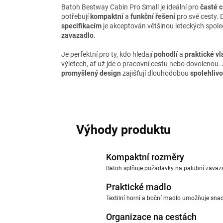
Batoh Bestway Cabin Pro Small je ideální pro
časté 
potřebují
kompaktní
a
funkční řešení
pro své cesty.
specifikacím
je akceptován většinou leteckých spole
zavazadlo
.
Je perfektní pro ty, kdo hledají
pohodlí
a
praktické vl
výletech, ať už jde o pracovní cestu nebo dovolenou
promyšlený design
zajišťují dlouhodobou
spolehlivo
Výhody produktu
Kompaktní rozměry
Batoh splňuje požadavky na palubní zavazadl
Praktické madlo
Textilní horní a boční madlo umožňuje snadn
Organizace na cestách