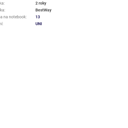
ka
:
2 roky
ka
:
BestWay
a na notebook
:
13
ní
:
UNI