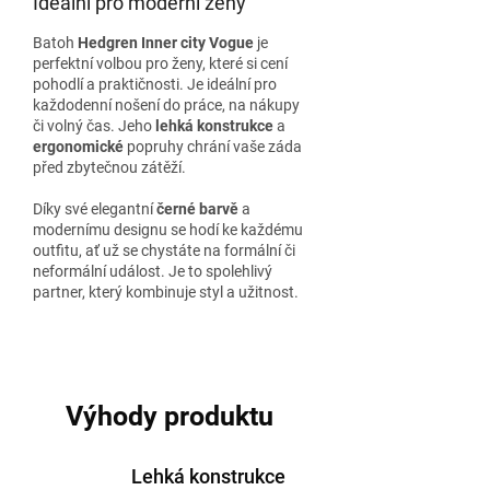
Ideální pro moderní ženy
Batoh
Hedgren Inner city Vogue
je
perfektní volbou pro ženy, které si cení
pohodlí a praktičnosti. Je ideální pro
každodenní nošení do práce, na nákupy
či volný čas. Jeho
lehká konstrukce
a
ergonomické
popruhy chrání vaše záda
před zbytečnou zátěží.
Díky své elegantní
černé barvě
a
modernímu designu se hodí ke každému
outfitu, ať už se chystáte na formální či
neformální událost. Je to spolehlivý
partner, který kombinuje styl a užitnost.
Výhody produktu
Lehká konstrukce