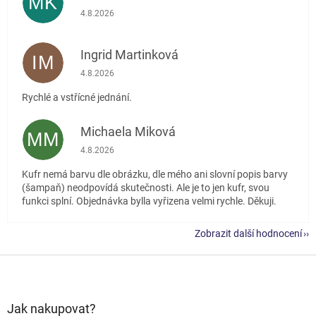
MK
Hodnocení obchodu je 5 z 5 hvězdiček.
4.8.2026
Ingrid Martinková
IM
Hodnocení obchodu je 5 z 5 hvězdiček.
4.8.2026
Rychlé a vstřícné jednání.
Michaela Miková
MM
Hodnocení obchodu je 5 z 5 hvězdiček.
4.8.2026
Kufr nemá barvu dle obrázku, dle mého ani slovní popis barvy
(šampaň) neodpovídá skutečnosti. Ale je to jen kufr, svou
funkci splní. Objednávka bylla vyřizena velmi rychle. Děkuji.
Zobrazit další hodnocení
Z
á
p
a
Jak nakupovat?