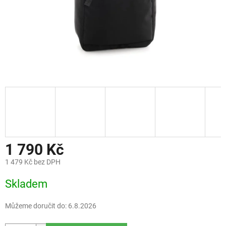
1 790 Kč
1 479 Kč bez DPH
Měrná
Skladem
cena:
Můžeme doručit do:
6.8.2026