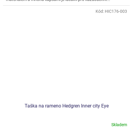
Kód:
HIC176-003
Taška na rameno Hedgren Inner city Eye
Skladem
Průměrné
hodnocení