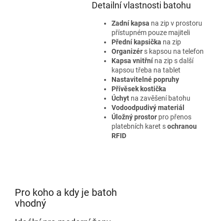
Detailní vlastnosti batohu
Zadní kapsa
na zip v prostoru
přístupném pouze majiteli
Přední kapsička
na zip
Organizér
s kapsou na telefon
Kapsa vnitřní
na zip s další
kapsou třeba na tablet
Nastavitelné popruhy
Přívěsek kostička
Úchyt
na zavěšení batohu
Vodoodpudivý materiál
Úložný prostor
pro přenos
platebních karet s
ochranou
RFID
Pro koho a kdy je batoh
vhodný