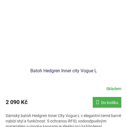
Batoh Hedgren Inner city Vogue L
Skladem
2 090 Kč
Do košíku
Dámský batoh Hedgren Inner City Vogue L v elegantní černé barvě
nabízí styl a funkčnost. S ochranou RFID, vodoodpudivým
materiálem a mnoha kapsami je ideální pro každodenní...