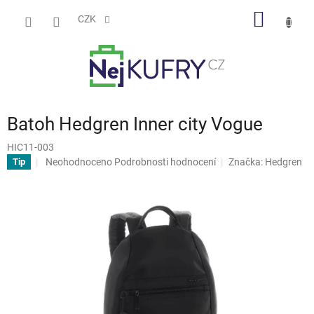
Přejít
NÁKUP
na
CZK
obsah
KOŠÍK
Batoh Hedgren Inner city Vogue
HIC11-003
Průměrné
Neohodnoceno
Podrobnosti hodnocení
Značka:
Hedgren
Tip
hodnocení
produktu
je
0,0
z
5
hvězdiček.