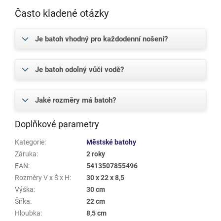
Často kladené otázky
Je batoh vhodný pro každodenní nošení?
Je batoh odolný vůči vodě?
Jaké rozměry má batoh?
Doplňkové parametry
Kategorie
:
Městské batohy
Záruka
:
2 roky
EAN
:
5413507855496
Rozměry V x Š x H
:
30 x 22 x 8,5
Výška
:
30 cm
Šířka
:
22 cm
Hloubka
:
8,5 cm