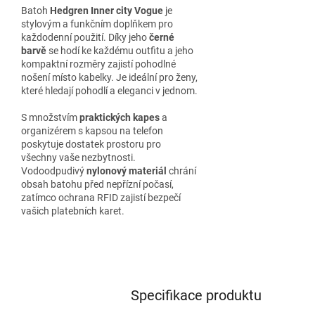
Batoh
Hedgren Inner city Vogue
je
stylovým a funkčním doplňkem pro
každodenní použití. Díky jeho
černé
barvě
se hodí ke každému outfitu a jeho
kompaktní rozměry zajistí pohodlné
nošení místo kabelky. Je ideální pro ženy,
které hledají pohodlí a eleganci v jednom.
S množstvím
praktických kapes
a
organizérem s kapsou na telefon
poskytuje dostatek prostoru pro
všechny vaše nezbytnosti.
Vodoodpudivý
nylonový materiál
chrání
obsah batohu před nepřízní počasí,
zatímco ochrana RFID zajistí bezpečí
vašich platebních karet.
Specifikace produktu