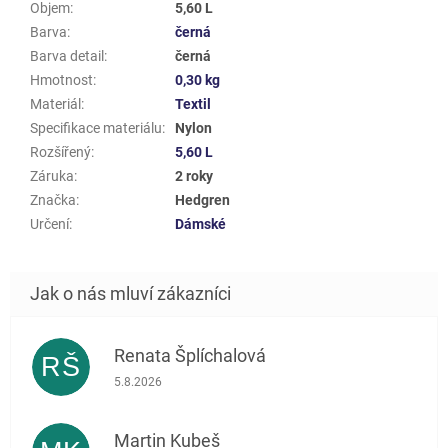
Objem
:
5,60 L
Barva
:
černá
Barva detail
:
černá
Hmotnost
:
0,30 kg
Materiál
:
Textil
Specifikace materiálu
:
Nylon
Rozšířený
:
5,60 L
Záruka
:
2 roky
Značka
:
Hedgren
Určení
:
Dámské
Renata Šplíchalová
RŠ
Hodnocení obchodu je 5 z 5 hvězdiček.
5.8.2026
Martin Kubeš