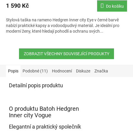
produktu
1 590 Kč
Do košíku
je
5,0
Stylová taška na rameno Hedgren Inner city Eye v černé barvě
z
nabízí praktické kapsy a vodoodpudivý materiál. Je ideální pro
5
moderní ženy, které hledají pohodlí a ochranu svých...
hvězdiček.
ZOBRAZIT VŠECHNY SOUVISEJÍCÍ PRODUKTY
Popis
Podobné (11)
Hodnocení
Diskuze
Značka
Detailní popis produktu
O produktu Batoh Hedgren
Inner city Vogue
Elegantní a praktický společník