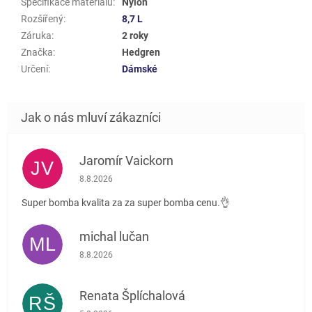
Specifikace materiálu
:
Nylon
Rozšířený
:
8,7 L
Záruka
:
2 roky
Značka
:
Hedgren
Určení
:
Dámské
Jaromír Vaickorn
JV
Hodnocení obchodu je 5 z 5 hvězdiček.
8.8.2026
Super bomba kvalita za za super bomba cenu.👌
michal lučan
ML
Hodnocení obchodu je 5 z 5 hvězdiček.
8.8.2026
Renata Šplíchalová
RŠ
Hodnocení obchodu je 5 z 5 hvězdiček.