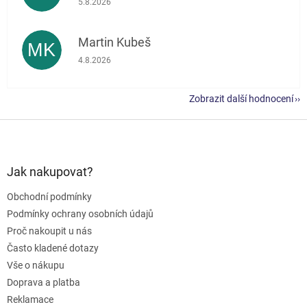
5.8.2026
Martin Kubeš
MK
Hodnocení obchodu je 5 z 5 hvězdiček.
4.8.2026
Zobrazit další hodnocení
Z
á
p
a
Jak nakupovat?
t
Obchodní podmínky
í
Podmínky ochrany osobních údajů
Proč nakoupit u nás
Často kladené dotazy
Vše o nákupu
Doprava a platba
Reklamace