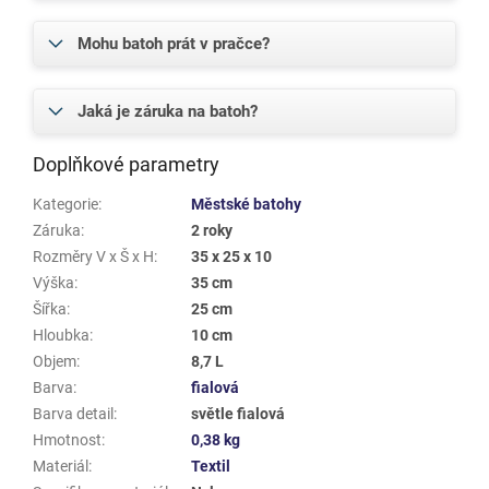
Mohu batoh prát v pračce?
Jaká je záruka na batoh?
Doplňkové parametry
Kategorie
:
Městské batohy
Záruka
:
2 roky
Rozměry V x Š x H
:
35 x 25 x 10
Výška
:
35 cm
Šířka
:
25 cm
Hloubka
:
10 cm
Objem
:
8,7 L
Barva
:
fialová
Barva detail
:
světle fialová
Hmotnost
:
0,38 kg
Materiál
:
Textil