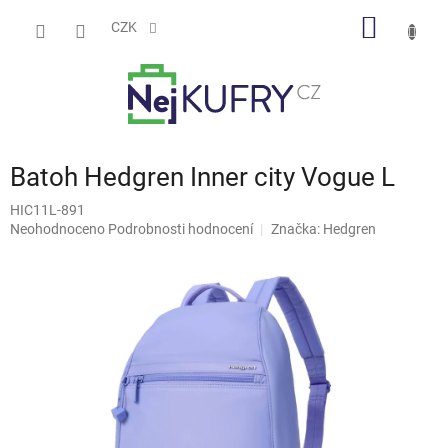
Přejít
NÁKUP
na
CZK
obsah
KOŠÍK
Batoh Hedgren Inner city Vogue L
HIC11L-891
Průměrné
Neohodnoceno
Podrobnosti hodnocení
Značka:
Hedgren
hodnocení
produktu
je
0,0
z
5
hvězdiček.