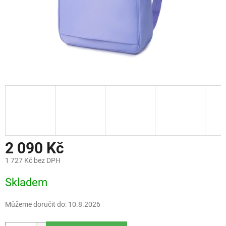
2 090 Kč
1 727 Kč bez DPH
Měrná
Skladem
cena:
Můžeme doručit do:
10.8.2026