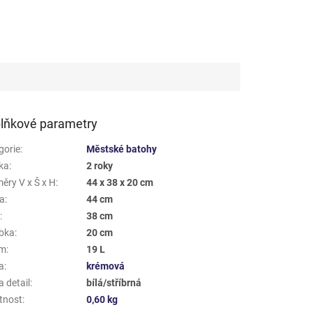
lňkové parametry
gorie
:
Městské batohy
ka
:
2 roky
ěry V x Š x H
:
44 x 38 x 20 cm
a
:
44 cm
a
:
38 cm
bka
:
20 cm
em
:
19 L
a
:
krémová
 detail
:
bílá/stříbrná
tnost
:
0,60 kg