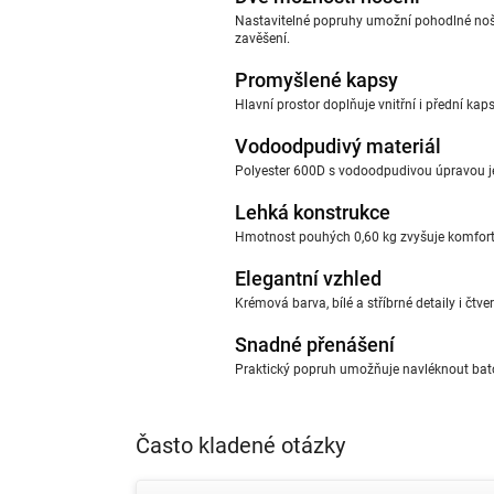
Nastavitelné popruhy umožní pohodlné noše
zavěšení.
Promyšlené kapsy
Hlavní prostor doplňuje vnitřní i přední ka
Vodoodpudivý materiál
Polyester 600D s vodoodpudivou úpravou je
Lehká konstrukce
Hmotnost pouhých 0,60 kg zvyšuje komfort 
Elegantní vzhled
Krémová barva, bílé a stříbrné detaily i čtv
Snadné přenášení
Praktický popruh umožňuje navléknout batoh
Často kladené otázky