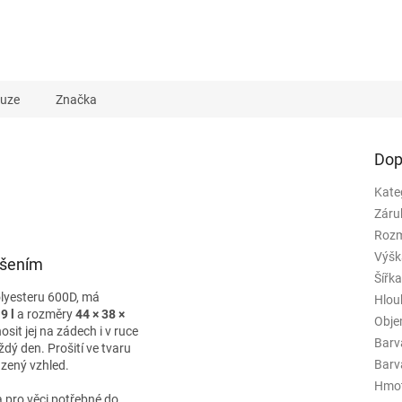
kuze
Značka
Dop
Kate
Záru
Rozm
Výšk
ošením
Šířk
olyesteru 600D, má
Hlou
9 l
a rozměry
44 × 38 ×
Obj
it jej na zádech i v ruce
Barv
dý den. Prošití ve tvaru
Barva
azený vzhled.
Hmo
a pro věci potřebné do