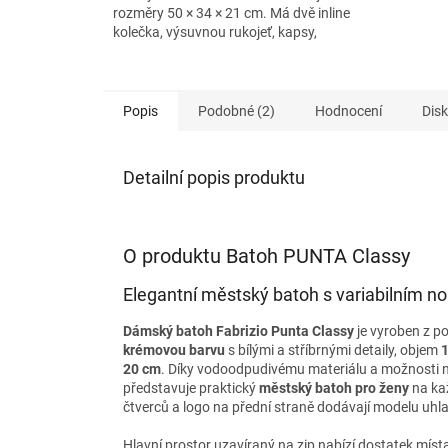
rozměry 50 × 34 × 21 cm. Má dvě inline
hvězdiček.
kolečka, výsuvnou rukojeť, kapsy,
zpevněné dno a dlouhá ucha...
Popis
Podobné (2)
Hodnocení
Dis
Detailní popis produktu
O produktu Batoh PUNTA Classy
Elegantní městský batoh s variabilním n
Dámský batoh Fabrizio Punta Classy
je vyroben z p
krémovou barvu
s bílými a stříbrnými detaily, objem
1
20 cm
. Díky vodoodpudivému materiálu a možnosti nos
představuje praktický
městský batoh pro ženy
na kaž
čtverců a logo na přední straně dodávají modelu uhl
Hlavní prostor uzavíraný na zip nabízí dostatek míst