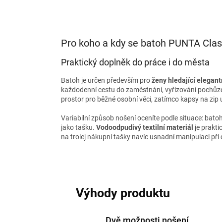
Pro koho a kdy se batoh PUNTA Clas
Praktický doplněk do práce i do města
Batoh je určen především pro
ženy hledající elegan
každodenní cestu do zaměstnání, vyřizování pochůze
prostor pro běžné osobní věci, zatímco kapsy na zip 
Variabilní způsob nošení oceníte podle situace: bato
jako tašku.
Vodoodpudivý textilní materiál
je prakt
na trolej nákupní tašky navíc usnadní manipulaci př
Výhody produktu
Dvě možnosti nošení