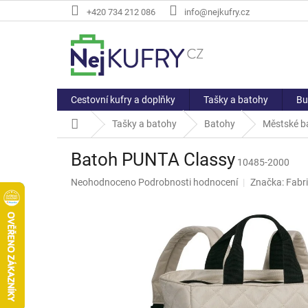
Přejít
+420 734 212 086
info@nejkufry.cz
na
obsah
Cestovní kufry a doplňky
Tašky a batohy
Bu
Domů
Tašky a batohy
Batohy
Městské b
Batoh PUNTA Classy
10485-2000
Průměrné
Neohodnoceno
Podrobnosti hodnocení
Značka:
Fabri
hodnocení
produktu
je
0,0
z
5
hvězdiček.