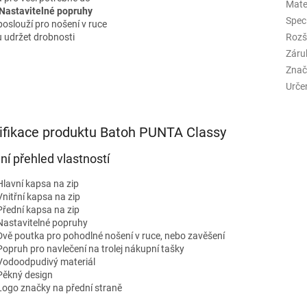
Mate
Nastavitelné popruhy
Spec
oslouží pro nošení v ruce
u udržet drobnosti
Rozš
Záru
Znač
Urče
ifikace produktu Batoh PUNTA Classy
lní přehled vlastností
Hlavní kapsa na zip
Vnitřní kapsa na zip
Přední kapsa na zip
Nastavitelné popruhy
Dvě poutka pro pohodlné nošení v ruce, nebo zavěšení
Popruh pro navlečení na trolej nákupní tašky
Vodoodpudivý materiál
Pěkný design
Logo značky na přední straně