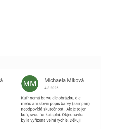
vá
Michaela Miková
MM
 5 z 5 hvězdiček.
Hodnocení obchodu je 5 z 5 hvězdiček.
4.8.2026
Kufr nemá barvu dle obrázku, dle
mého ani slovní popis barvy (šampaň)
neodpovídá skutečnosti. Ale je to jen
kufr, svou funkci splní. Objednávka
bylla vyřizena velmi rychle. Děkuji.