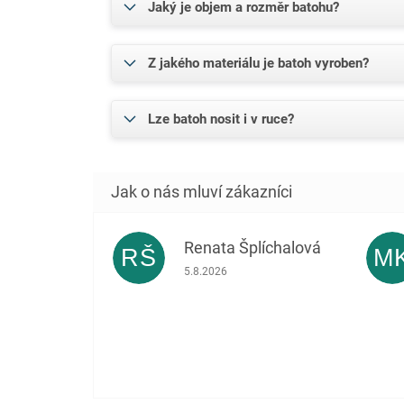
Jaký je objem a rozměr batohu?
Z jakého materiálu je batoh vyroben?
Lze batoh nosit i v ruce?
Renata Šplíchalová
RŠ
M
Hodnocení obchodu je 5 z 5 hvězdiček.
5.8.2026