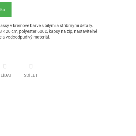
íku
sy v krémové barvě s bílými a stříbrnými detaily.
8 × 20 cm, polyester 600D, kapsy na zip, nastavitelné
e a vodoodpudivý materiál.
LÍDAT
SDÍLET