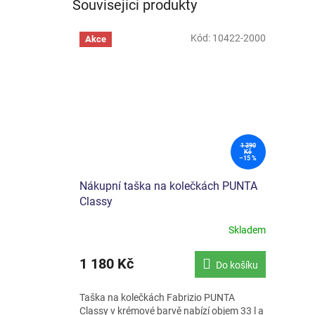
Související produkty
Kód:
10422-2000
Akce
1 390
Kč
–15 %
Nákupní taška na kolečkách PUNTA
Classy
Skladem
Průměrné
hodnocení
produktu
1 180 Kč
Do košíku
je
5,0
Taška na kolečkách Fabrizio PUNTA
z
Classy v krémové barvě nabízí objem 33 l a
5