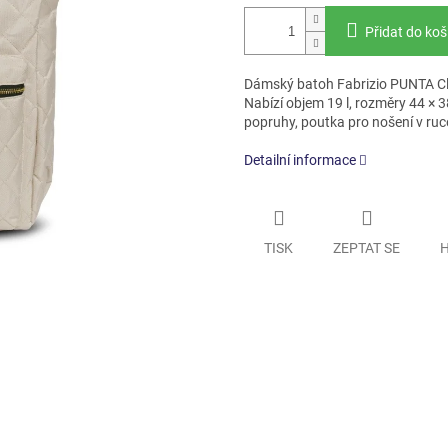
Přidat do koš
Dámský batoh Fabrizio PUNTA Clas
Nabízí objem 19 l, rozměry 44 × 3
popruhy, poutka pro nošení v ruc
Detailní informace
TISK
ZEPTAT SE
H