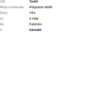
riál
:
Textil
ifikace materiálu
:
Polyester 600D
ířený
:
19 L
ka
:
2 roky
ka
:
Fabrizio
ní
:
Dámské