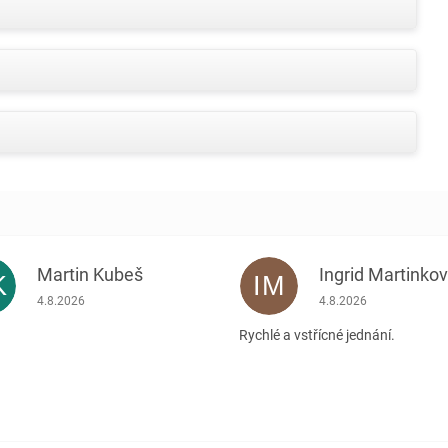
Martin Kubeš
Ingrid Martinko
K
IM
Hodnocení obchodu je 5 z 5 hvězdiček.
Hodnocení obchodu je
4.8.2026
4.8.2026
Rychlé a vstřícné jednání.