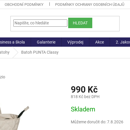
OBCHODNÍ PODMÍNKY
PODMÍNKY OCHRANY OSOBNÍCH ÚDAJŮ
HLEDAT
siness a škola
Galanterie
Výprodej
Akce
2. Jako
atohy
Batoh PUNTA Classy
zio
990 Kč
818 Kč bez DPH
Měrná
Skladem
cena:
Můžeme doručit do:
7.8.2026