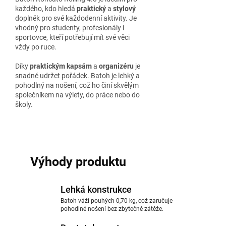
každého, kdo hledá
praktický
a
stylový
doplněk pro své každodenní aktivity. Je
vhodný pro studenty, profesionály i
sportovce, kteří potřebují mít své věci
vždy po ruce.
Díky
praktickým kapsám
a
organizéru
je
snadné udržet pořádek. Batoh je lehký a
pohodlný na nošení, což ho činí skvělým
společníkem na výlety, do práce nebo do
školy.
Výhody produktu
Lehká konstrukce
Batoh váží pouhých 0,70 kg, což zaručuje
pohodlné nošení bez zbytečné zátěže.