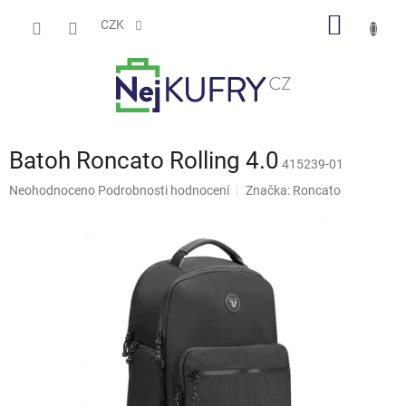
Přejít
NÁKUP
na
CZK
obsah
KOŠÍK
Batoh Roncato Rolling 4.0
415239-01
Průměrné
Neohodnoceno
Podrobnosti hodnocení
Značka:
Roncato
hodnocení
produktu
je
0,0
z
5
hvězdiček.