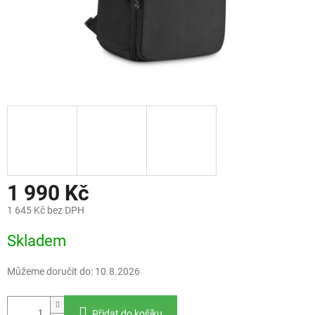
1 990 Kč
1 645 Kč bez DPH
Měrná
Skladem
cena:
Můžeme doručit do:
10.8.2026
Přidat do košíku