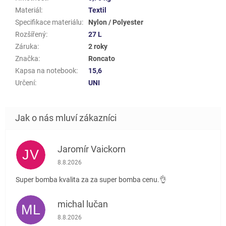
Materiál
:
Textil
Specifikace materiálu
:
Nylon / Polyester
Rozšířený
:
27 L
Záruka
:
2 roky
Značka
:
Roncato
Kapsa na notebook
:
15,6
Určení
:
UNI
Jaromír Vaickorn
JV
Hodnocení obchodu je 5 z 5 hvězdiček.
8.8.2026
Super bomba kvalita za za super bomba cenu.👌
michal lučan
ML
Hodnocení obchodu je 5 z 5 hvězdiček.
8.8.2026