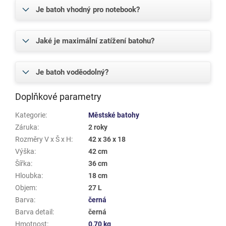
Je batoh vhodný pro notebook?
Jaké je maximální zatížení batohu?
Je batoh voděodolný?
Doplňkové parametry
Kategorie
:
Městské batohy
Záruka
:
2 roky
Rozměry V x Š x H
:
42 x 36 x 18
Výška
:
42 cm
Šířka
:
36 cm
Hloubka
:
18 cm
Objem
:
27 L
Barva
:
černá
Barva detail
:
černá
Hmotnost
:
0,70 kg