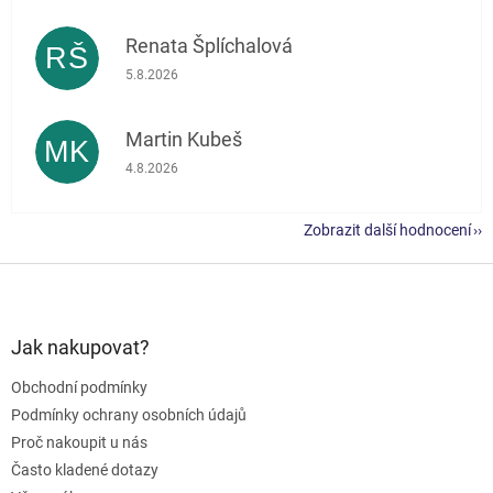
Renata Šplíchalová
RŠ
Hodnocení obchodu je 5 z 5 hvězdiček.
5.8.2026
Martin Kubeš
MK
Hodnocení obchodu je 5 z 5 hvězdiček.
4.8.2026
Zobrazit další hodnocení
Z
á
p
a
Jak nakupovat?
t
Obchodní podmínky
í
Podmínky ochrany osobních údajů
Proč nakoupit u nás
Často kladené dotazy