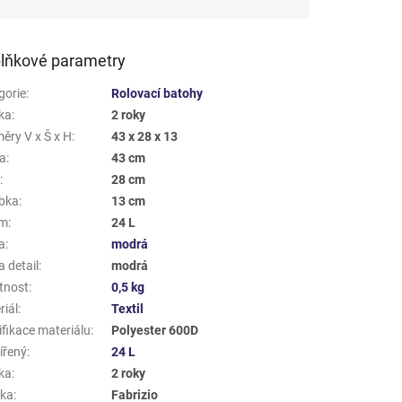
lňkové parametry
gorie
:
Rolovací batohy
ka
:
2 roky
ěry V x Š x H
:
43 x 28 x 13
a
:
43 cm
a
:
28 cm
bka
:
13 cm
em
:
24 L
a
:
modrá
 detail
:
modrá
tnost
:
0,5 kg
riál
:
Textil
ifikace materiálu
:
Polyester 600D
ířený
:
24 L
ka
:
2 roky
ka
:
Fabrizio