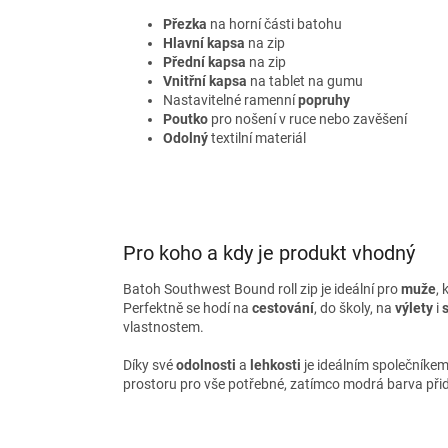
Přezka
na horní části batohu
Hlavní kapsa
na zip
Přední kapsa
na zip
Vnitřní kapsa
na tablet na gumu
Nastavitelné ramenní
popruhy
Poutko
pro nošení v ruce nebo zavěšení
Odolný
textilní materiál
Pro koho a kdy je produkt vhodný
Batoh Southwest Bound roll zip je ideální pro
muže
, 
Perfektně se hodí na
cestování
, do školy, na
výlety
i
vlastnostem.
Díky své
odolnosti
a
lehkosti
je ideálním společníke
prostoru pro vše potřebné, zatímco modrá barva přid