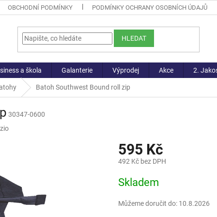
OBCHODNÍ PODMÍNKY
PODMÍNKY OCHRANY OSOBNÍCH ÚDAJŮ
HLEDAT
siness a škola
Galanterie
Výprodej
Akce
2. Jako
batohy
Batoh Southwest Bound roll zip
ip
30347-0600
zio
595 Kč
492 Kč bez DPH
Měrná
Skladem
cena:
Můžeme doručit do:
10.8.2026