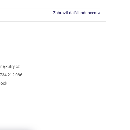
Zobrazit další hodnocení
@
nejkufry.cz
734 212 086
book