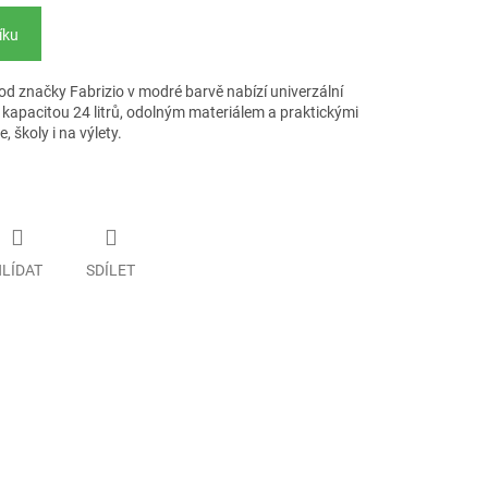
íku
d značky Fabrizio v modré barvě nabízí univerzální
S kapacitou 24 litrů, odolným materiálem a praktickými
, školy i na výlety.
LÍDAT
SDÍLET