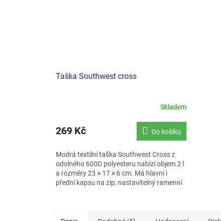
Taška Southwest cross
Skladem
269 Kč
Do košíku
Modrá textilní taška Southwest Cross z
odolného 600D polyesteru nabízí objem 2 l
a rozměry 23 × 17 × 6 cm. Má hlavní i
přední kapsu na zip, nastavitelný ramenní
popruh a nízkou...