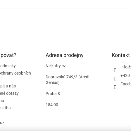
upovat?
Adresa prodejny
Kontakt
podmínky
Nejkufry.cz
info
ochrany osobních
+420 
Dopraváků 749/3 (Areál
Genius)
Face
pit u nás
ené dotazy
Praha 8
pu
184 00
platba
oží