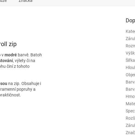
kuze
Značka
Dop
Kate
Záru
ll zip
Rozm
Výšk
o v
modré
barvě. Batoh
Šířk
stování
, výlety či na
ohu činí z tohoto
Hlou
Obj
Barv
psou
na zip. Obsahuje i
Barva
é ramenní popruhy a
praktičnost.
Hmo
Mate
Spec
Rozš
Záru
Znač