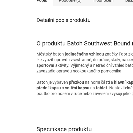
Popis
Podobné (5)
Hodnocení
Dis
Detailní popis produktu
O produktu Batoh Southwest Bound ro
Městský batoh
jedinečného vzhledu
značky Fabrizi
lze využít opravdu všestranně, do práce, školy, na
ce
sportovní
aktivity. Výjimečný a netradiční vzhled bat
zavazadla opravdu neokoukaného pomocníka.
Batoh je vybaven
přezkou
na horní části a
hlavní ka
přední kapsu
a
vnitřní kapsu
na
tablet
. Nastaviteln
poutko pro nošení v ruce nebo zavěšení zvyšují jeho 
Specifikace produktu