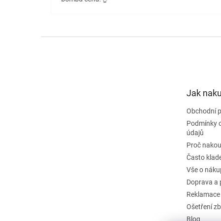
Z
á
p
a
t
Jak nak
í
Obchodní 
Podmínky 
údajů
Proč nakou
Často klad
Vše o náku
Doprava a 
Reklamace
Ošetření zb
Blog