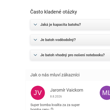
Často kladené otázky
Jaká je kapacita batohu?
Je batoh voděodolný?
Je batoh vhodný pro nošení notebooku?
Jaromír Vaickorn
JV
M
Hodnocení obchodu je 5 z 5 hvězdiček.
8.8.2026
Super bomba kvalita za za super
bomba cenu.👌