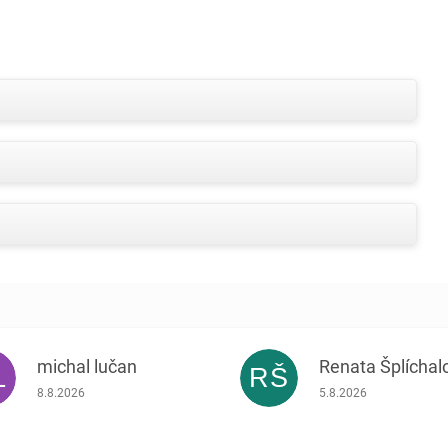
michal lučan
Renata Šplíchal
L
RŠ
Hodnocení obchodu je 5 z 5 hvězdiček.
Hodnocení obchodu je
8.8.2026
5.8.2026