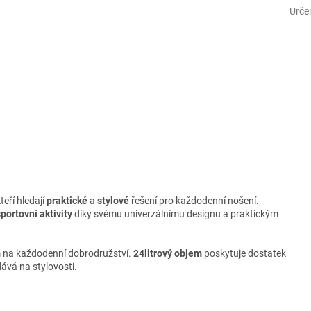
Urče
kteří hledají
praktické
a
stylové
řešení pro každodenní nošení.
sportovní aktivity
díky svému univerzálnímu designu a praktickým
m na každodenní dobrodružství.
24litrový objem
poskytuje dostatek
ává na stylovosti.