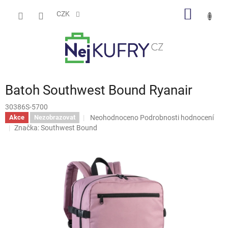
Přejít
NÁKUP
na
CZK
obsah
KOŠÍK
Batoh Southwest Bound Ryanair
30386S-5700
Průměrné
Neohodnoceno
Podrobnosti hodnocení
Akce
Nezobrazovat
hodnocení
Značka:
Southwest Bound
produktu
je
0,0
z
5
hvězdiček.