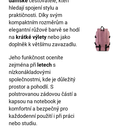
dámské
cestovatele, kteří
hledají spojení stylu a
praktičnosti. Díky svým
kompaktním rozměrům a
elegantní růžové barvě se hodí
na
krátké výlety
nebo jako
doplněk k většímu zavazadlu.
Jeho funkčnost oceníte
zejména při
letech
s
nízkonákladovými
společnostmi, kde je důležitý
prostor a pohodlí. S
polstrovanou zádovou částí a
kapsou na notebook je
komfortní a bezpečný pro
každodenní použití i při práci
nebo studiu.