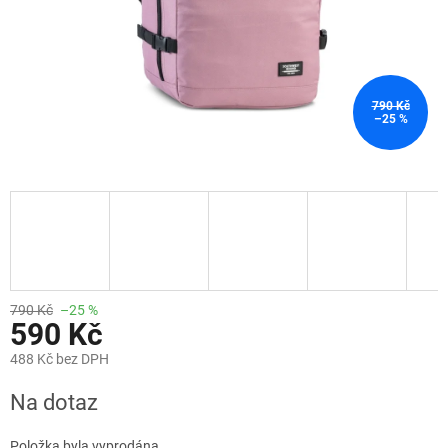
790 Kč
–25 %
790 Kč
–25 %
590 Kč
488 Kč bez DPH
Měrná
Na dotaz
cena:
Položka byla vyprodána…