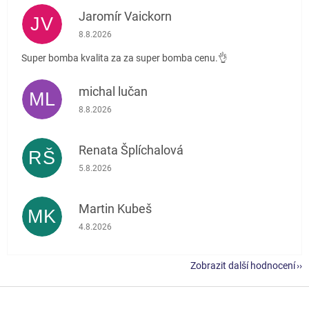
Jaromír Vaickorn
JV
Hodnocení obchodu je 5 z 5 hvězdiček.
8.8.2026
Super bomba kvalita za za super bomba cenu.👌
michal lučan
ML
Hodnocení obchodu je 5 z 5 hvězdiček.
8.8.2026
Renata Šplíchalová
RŠ
Hodnocení obchodu je 5 z 5 hvězdiček.
5.8.2026
Martin Kubeš
MK
Hodnocení obchodu je 5 z 5 hvězdiček.
4.8.2026
Zobrazit další hodnocení
Z
á