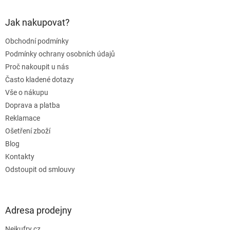
p
a
Jak nakupovat?
t
Obchodní podmínky
í
Podmínky ochrany osobních údajů
Proč nakoupit u nás
Často kladené dotazy
Vše o nákupu
Doprava a platba
Reklamace
Ošetření zboží
Blog
Kontakty
Odstoupit od smlouvy
Adresa prodejny
Nejkufry.cz