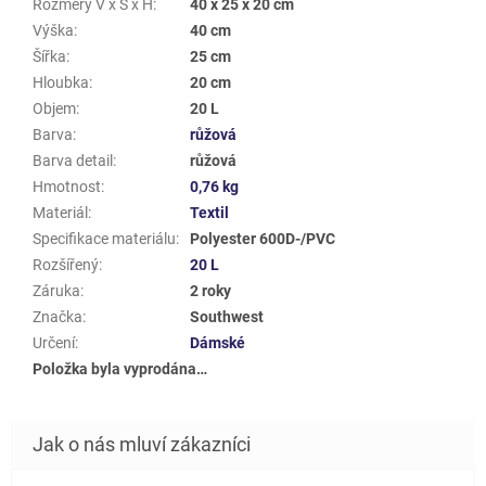
Rozměry V x Š x H
:
40 x 25 x 20 cm
Výška
:
40 cm
Šířka
:
25 cm
Hloubka
:
20 cm
Objem
:
20 L
Barva
:
růžová
Barva detail
:
růžová
Hmotnost
:
0,76 kg
Materiál
:
Textil
Specifikace materiálu
:
Polyester 600D-/PVC
Rozšířený
:
20 L
Záruka
:
2 roky
Značka
:
Southwest
Určení
:
Dámské
Položka byla vyprodána…