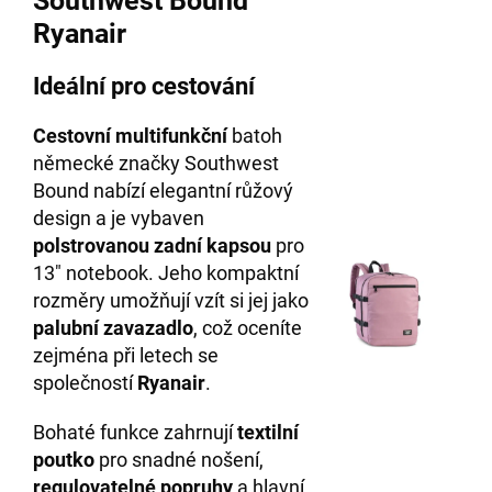
Southwest Bound
Ryanair
Ideální pro cestování
Cestovní multifunkční
batoh
německé značky Southwest
Bound nabízí elegantní růžový
design a je vybaven
polstrovanou zadní kapsou
pro
13" notebook. Jeho kompaktní
rozměry umožňují vzít si jej jako
palubní zavazadlo
, což oceníte
zejména při letech se
společností
Ryanair
.
Bohaté funkce zahrnují
textilní
poutko
pro snadné nošení,
regulovatelné popruhy
a hlavní