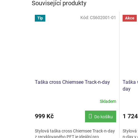
Související produkty
Kód:
CS602001-01
Tip
Akce
Taška cross Chiemsee Track-n-day
Taška 
day
Skladem
999 Kč
1 724
Do košíku
Stylová taška cross Chiemsee Track-n-day
Stylová
z recyklovaného PET je ideální pro
n-day v 