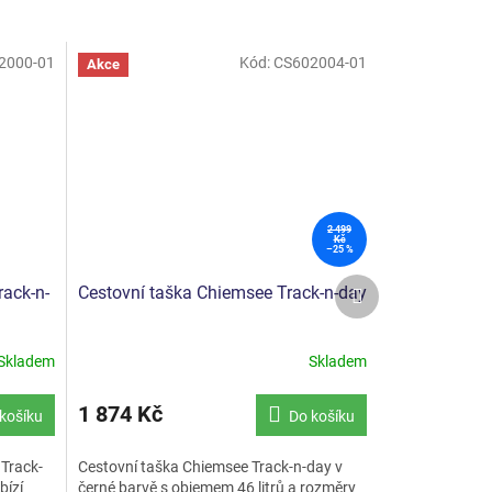
2000-01
Kód:
CS602004-01
Akce
2 499
Kč
–25 %
Další
ack-n-
Cestovní taška Chiemsee Track-n-day
produkt
Skladem
Skladem
1 874 Kč
košíku
Do košíku
Track-
Cestovní taška Chiemsee Track-n-day v
bízí
černé barvě s objemem 46 litrů a rozměry