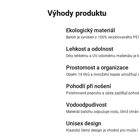
Výhody produktu
Ekologický materiál
Batoh je vyroben z 100% recyklovaného PET, 
Lehkost a odolnost
Díky lehkému a UV odolnému materiálu je b
Prostornost a organizace
Objem 14 litrů a množství kapes umožňují 
Pohodlí při nošení
Polstrované popruhy a záda zajišťují pohodl
Vodoodpudivost
Materiál batohu odpuzuje vodu, čímž chrán
Unisex design
Klasický černý design je vhodný pro muže i ž