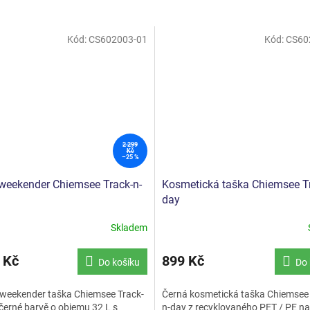
Kód:
CS602003-01
Kód:
CS60
2 299
Kč
–25 %
weekender Chiemsee Track-n-
Kosmetická taška Chiemsee Tr
day
Skladem
 Kč
899 Kč
Do košíku
Do 
 weekender taška Chiemsee Track-
Černá kosmetická taška Chiemsee 
černé barvě o objemu 32 L s
n-day z recyklovaného PET / PE na