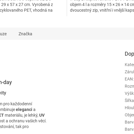
 29 x 57 x 27 cm. Vyrobená z
objem 4 l a rozměry 15 × 26 × 14 
cyklovaného PET, vhodná na
dvoucestný zip, vnitřní i vnější kaps
ní a sport. Vodoodpudivá...
háček na zavěšení,...
kuze
Značka
Dop
Kate
Záru
EAN
:
n-day
Rozm
ity
Výšk
Šířk
em pro každodenní
Hlou
ombinuje
eleganci
a
Obj
ET
materiálu, je lehký,
UV
st a ochranu vašich věcí.
Barv
stování, tak pro
Barva