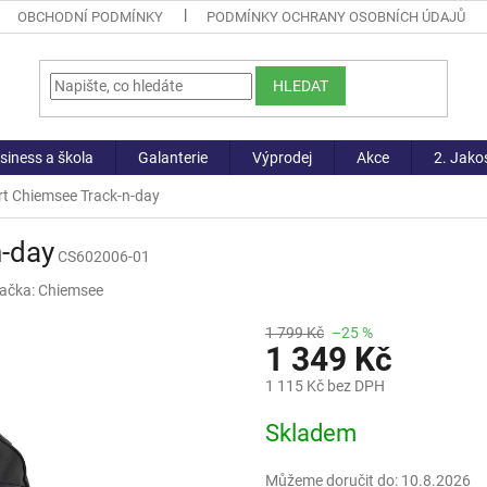
OBCHODNÍ PODMÍNKY
PODMÍNKY OCHRANY OSOBNÍCH ÚDAJŮ
HLEDAT
siness a škola
Galanterie
Výprodej
Akce
2. Jako
rt Chiemsee Track-n-day
n-day
CS602006-01
ačka:
Chiemsee
1 799 Kč
–25 %
1 349 Kč
1 115 Kč bez DPH
Měrná
Skladem
cena:
Můžeme doručit do:
10.8.2026