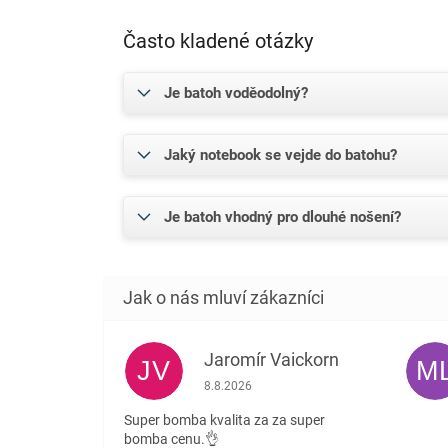
Často kladené otázky
Je batoh voděodolný?
Jaký notebook se vejde do batohu?
Je batoh vhodný pro dlouhé nošení?
Jaromír Vaickorn
JV
M
Hodnocení obchodu je 5 z 5 hvězdiček.
8.8.2026
Super bomba kvalita za za super
bomba cenu.👌