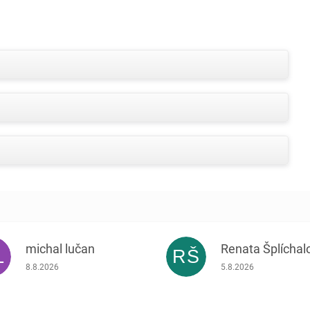
michal lučan
Renata Šplíchal
L
RŠ
Hodnocení obchodu je 5 z 5 hvězdiček.
Hodnocení obchodu je
8.8.2026
5.8.2026