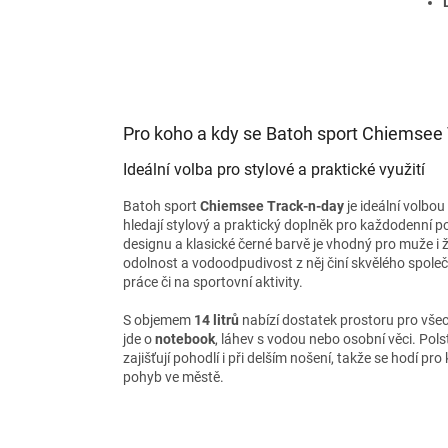
Pro koho a kdy se Batoh sport Chiemsee 
Ideální volba pro stylové a praktické využití
Batoh sport
Chiemsee Track-n-day
je ideální volbou 
hledají stylový a praktický doplněk pro každodenní po
designu a klasické černé barvě je vhodný pro muže i 
odolnost a vodoodpudivost z něj činí skvělého spole
práce či na sportovní aktivity.
S objemem
14 litrů
nabízí dostatek prostoru pro všec
jde o
notebook
, láhev s vodou nebo osobní věci. Po
zajišťují pohodlí i při delším nošení, takže se hodí p
pohyb ve městě.