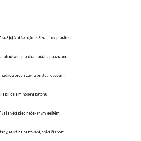
což jej činí šetrným k životnímu prostředí.
atoh ideální pro dlouhodobé používání.
snadnou organizaci a přístup k věcem.
í i při delším nošení batohu.
í vaše věci před nečekaným deštěm.
eny, ať už na cestování, práci či sport.