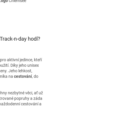
Logo
Chiemsee
Track-n-day hodí?
pro aktivní jedince, kteří
užití. Díky jeho unisex
ženy. Jeho lehkost,
čníka na
cestování
, do
hny nezbytné věci, ať už
lstrované popruhy a záda
ro každodenní cestování a