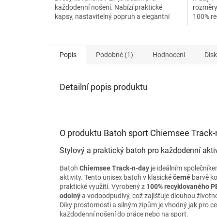
každodenní nošení. Nabízí praktické
rozměry
kapsy, nastavitelný popruh a elegantní
100% re
unisex design. Ideální pro...
cestová
Popis
Podobné (1)
Hodnocení
Dis
Detailní popis produktu
O produktu Batoh sport Chiemsee Track-
Stylový a praktický batoh pro každodenní aktiv
Batoh
Chiemsee Track-n-day
je ideálním společník
aktivity. Tento unisex batoh v klasické
černé
barvě k
praktické využití. Vyrobený z
100% recyklovaného P
odolný
a vodoodpudivý, což zajišťuje dlouhou životno
Díky prostornosti a silným zipům je vhodný jak pro ce
každodenní nošení do práce nebo na sport.