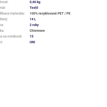
tnost
:
0,46 kg
riál
:
Textil
ifikace materiálu
:
100% recyklované PET / PE
ířený
:
14 L
ka
:
2 roky
ka
:
Chiemsee
a na notebook
:
15
ní
:
UNI