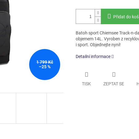
Přidat do koš
Batoh sport Chiemsee Track-n-day
objemem 14L. Vyroben z recyklov
i sport. Objednejte nyní!
Detailní informace
1 799 Kč
–25 %
TISK
ZEPTAT SE
H