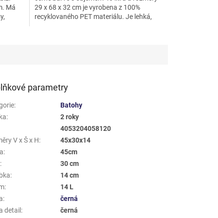
cm. Má
29 x 68 x 32 cm je vyrobena z 100%
y,
recyklovaného PET materiálu. Je lehká,
vodoodpudivá a ideální...
lňkové parametry
gorie
:
Batohy
ka
:
2 roky
4053204058120
ěry V x Š x H
:
45x30x14
a
:
45cm
a
:
30 cm
bka
:
14 cm
em
:
14 L
a
:
černá
 detail
:
černá