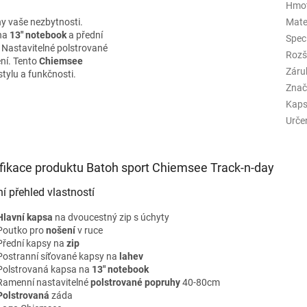
Hmo
y vaše nezbytnosti.
Mate
 na
13" notebook
a přední
Spec
. Nastavitelné polstrované
Rozš
ení. Tento
Chiemsee
Záru
 stylu a funkčnosti.
Znač
Kaps
Urče
fikace produktu Batoh sport Chiemsee Track-n-day
ní přehled vlastností
Hlavní kapsa
na dvoucestný zip s úchyty
Poutko pro
nošení
v ruce
Přední kapsy na
zip
Postranní síťované kapsy na
lahev
Polstrovaná kapsa na
13" notebook
Ramenní nastavitelné
polstrované popruhy
40-80cm
Polstrovaná
záda