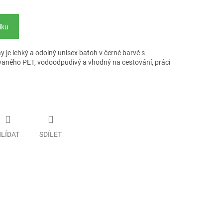
íku
 je lehký a odolný unisex batoh v černé barvě s
aného PET, vodoodpudivý a vhodný na cestování, práci
LÍDAT
SDÍLET