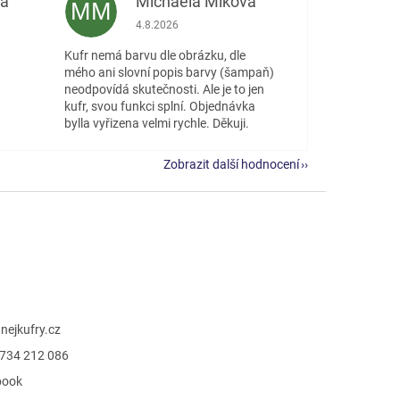
vá
Michaela Miková
MM
 5 z 5 hvězdiček.
Hodnocení obchodu je 5 z 5 hvězdiček.
4.8.2026
Kufr nemá barvu dle obrázku, dle
mého ani slovní popis barvy (šampaň)
neodpovídá skutečnosti. Ale je to jen
kufr, svou funkci splní. Objednávka
bylla vyřizena velmi rychle. Děkuji.
Zobrazit další hodnocení
@
nejkufry.cz
734 212 086
book