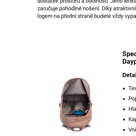
dostatek prostoru a odolnosti. Jeho leh
zaručuje pohodlné nošení. Díky atraktivn
logem na přední straně budete vždy vypa
Spec
Day
Detai
Tex
Pop
Hla
Kap
Vni