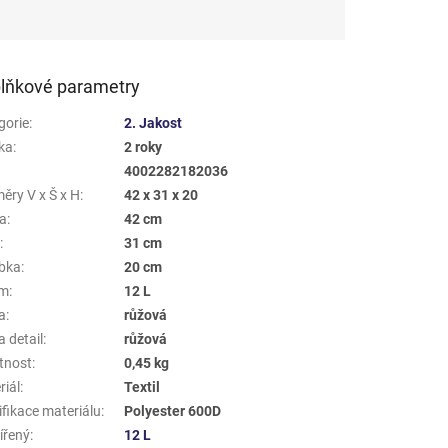
lňkové parametry
gorie
:
2. Jakost
ka
:
2 roky
4002282182036
ěry V x Š x H
:
42 x 31 x 20
a
:
42 cm
a
:
31 cm
bka
:
20 cm
em
:
12 L
a
:
růžová
 detail
:
růžová
tnost
:
0,45 kg
riál
:
Textil
ifikace materiálu
:
Polyester 600D
ířený
:
12 L