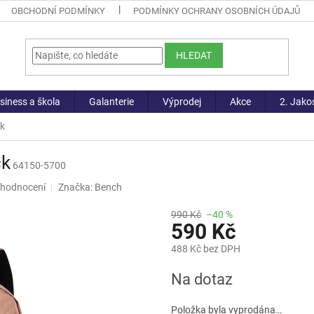
OBCHODNÍ PODMÍNKY
PODMÍNKY OCHRANY OSOBNÍCH ÚDAJŮ
HLEDAT
siness a škola
Galanterie
Výprodej
Akce
2. Jako
ck
ck
64150-5700
 hodnocení
Značka:
Bench
990 Kč
–40 %
590 Kč
488 Kč bez DPH
Měrná
Na dotaz
cena:
Položka byla vyprodána…