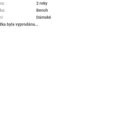
ka
:
2 roky
ka
:
Bench
ní
:
Dámské
žka byla vyprodána…