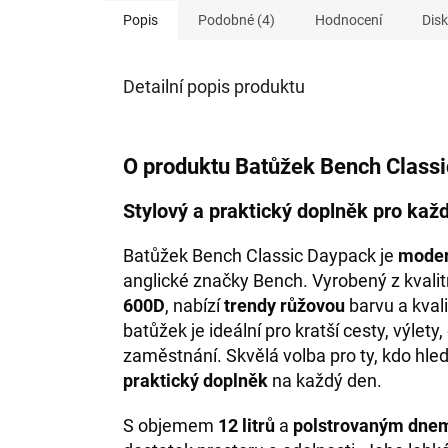
Popis
Podobné (4)
Hodnocení
Dis
Detailní popis produktu
O produktu Batůžek Bench Class
Stylový a praktický doplněk pro kaž
Batůžek Bench Classic Daypack je
moder
anglické značky Bench. Vyrobený z kvali
600D
, nabízí
trendy růžovou
barvu a kvali
batůžek je ideální pro kratší cesty, výlet
zaměstnání. Skvělá volba pro ty, kdo hled
praktický doplněk
na každý den.
S objemem
12 litrů
a
polstrovaným dne