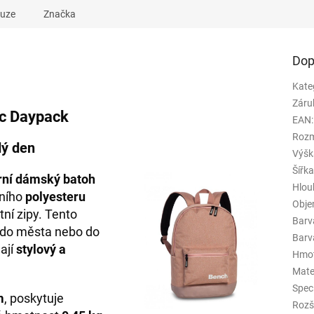
kuze
Značka
Dop
Kate
Záru
ic Daypack
EAN
:
Rozm
dý den
Výšk
Šířk
ní dámský batoh
Hlou
tního
polyesteru
Obj
tní zipy. Tento
Barv
y, do města nebo do
Barva
ají
stylový a
Hmo
Mate
Spec
m
, poskytuje
Rozš