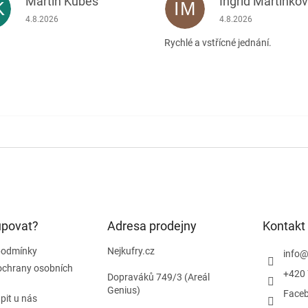
Martin Kubeš
Ingrid Martinko
K
IM
Hodnocení obchodu je 5 z 5 hvězdiček.
Hodnocení obchodu je
4.8.2026
4.8.2026
Rychlé a vstřícné jednání.
upovat?
Adresa prodejny
Kontakt
podmínky
Nejkufry.cz
info
ochrany osobních
+420 
Dopraváků 749/3 (Areál
Genius)
Face
pit u nás