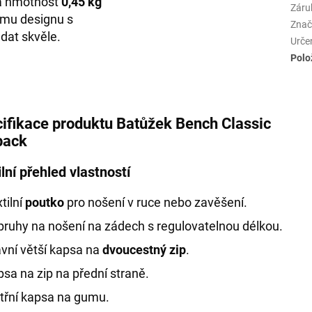
ká hmotnost
0,45 kg
Záru
ímu designu s
Znač
dat skvěle.
Urče
Polo
ifikace produktu Batůžek Bench Classic
pack
lní přehled vlastností
tilní
poutko
pro nošení v ruce nebo zavěšení.
ruhy na nošení na zádech s regulovatelnou délkou.
vní větší kapsa na
dvoucestný zip
.
sa na zip na přední straně.
třní kapsa na gumu.