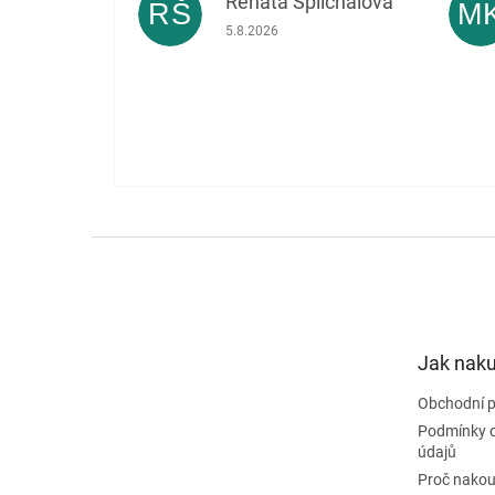
Renata Šplíchalová
RŠ
M
Hodnocení obchodu je 5 z 5 hvězdiček.
5.8.2026
Z
á
p
a
t
Jak nak
í
Obchodní 
Podmínky 
údajů
Proč nakou