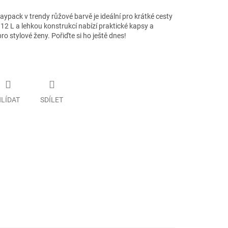
pack v trendy růžové barvě je ideální pro krátké cesty
2 L a lehkou konstrukcí nabízí praktické kapsy a
pro stylové ženy. Pořiďte si ho ještě dnes!
LÍDAT
SDÍLET