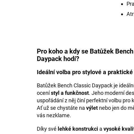
Pra
Atr
Pro koho a kdy se Batůžek Bench
Daypack hodí?
Ideální volba pro stylové a praktické 
Batůžek Bench Classic Daypack je ideáln
ocení
styl a funkčnost
. Jeho moderní des
uspořádání z něj činí perfektní volbu pro
Ať už se chystáte na
výlet
nebo jen do mě
vás nezklame.
Díky své
lehké konstrukci
a
vysoké kvali