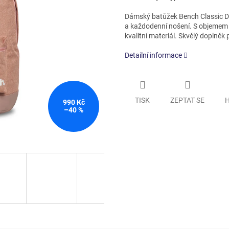
Dámský batůžek Bench Classic Day
a každodenní nošení. S objemem 1
kvalitní materiál. Skvělý doplněk 
Detailní informace
TISK
ZEPTAT SE
H
990 Kč
–40 %