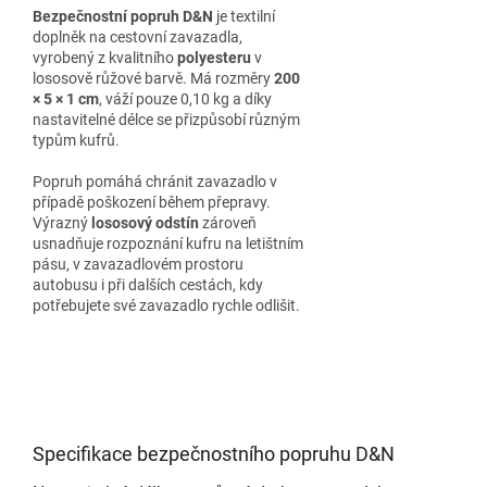
Bezpečnostní popruh D&N
je textilní
doplněk na cestovní zavazadla,
vyrobený z kvalitního
polyesteru
v
lososově růžové barvě. Má rozměry
200
× 5 × 1 cm
, váží pouze 0,10 kg a díky
nastavitelné délce se přizpůsobí různým
typům kufrů.
Popruh pomáhá chránit zavazadlo v
případě poškození během přepravy.
Výrazný
lososový odstín
zároveň
usnadňuje rozpoznání kufru na letištním
pásu, v zavazadlovém prostoru
autobusu i při dalších cestách, kdy
potřebujete své zavazadlo rychle odlišit.
Specifikace bezpečnostního popruhu D&N