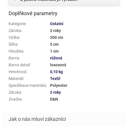
Doplňkové parametry
Kategorie
:
Ostatní
Záruka
:
2 roky
Výška
:
200 cm
Šířka
:
5 cm
Hloubka
:
1 cm
Barva
:
růžová
Barva detail
:
lososová
Hmotnost
:
0,10 kg
Materiál
:
Textil
Specifikace materiálu
:
Polyester
Záruka
:
2 roky
Značka
:
D&N