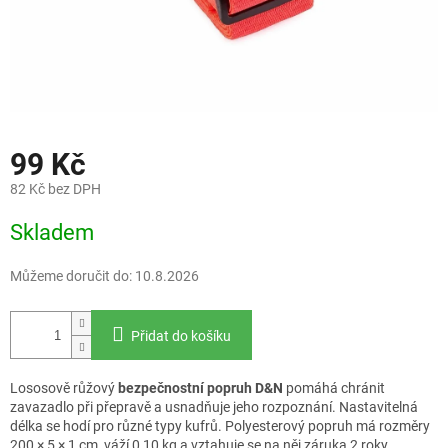
99 Kč
82 Kč bez DPH
Měrná
Skladem
cena:
Můžeme doručit do:
10.8.2026
Přidat do košíku
Lososově růžový
bezpečnostní popruh D&N
pomáhá chránit
zavazadlo při přepravě a usnadňuje jeho rozpoznání. Nastavitelná
délka se hodí pro různé typy kufrů. Polyesterový popruh má rozměry
200 × 5 × 1 cm, váží 0,10 kg a vztahuje se na něj záruka 2 roky.