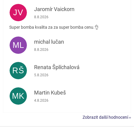
Jaromír Vaickorn
JV
Hodnocení obchodu je 5 z 5 hvězdiček.
8.8.2026
Super bomba kvalita za za super bomba cenu.👌
michal lučan
ML
Hodnocení obchodu je 5 z 5 hvězdiček.
8.8.2026
Renata Šplíchalová
RŠ
Hodnocení obchodu je 5 z 5 hvězdiček.
5.8.2026
Martin Kubeš
MK
Hodnocení obchodu je 5 z 5 hvězdiček.
4.8.2026
Zobrazit další hodnocení
Z