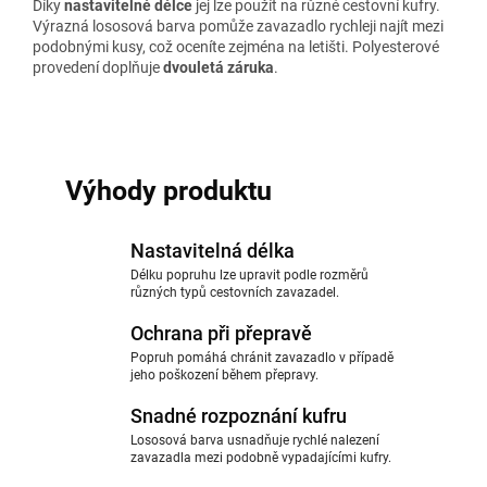
Díky
nastavitelné délce
jej lze použít na různé cestovní kufry.
Výrazná lososová barva pomůže zavazadlo rychleji najít mezi
podobnými kusy, což oceníte zejména na letišti. Polyesterové
provedení doplňuje
dvouletá záruka
.
Výhody produktu
Nastavitelná délka
Délku popruhu lze upravit podle rozměrů
různých typů cestovních zavazadel.
Ochrana při přepravě
Popruh pomáhá chránit zavazadlo v případě
jeho poškození během přepravy.
Snadné rozpoznání kufru
Lososová barva usnadňuje rychlé nalezení
zavazadla mezi podobně vypadajícími kufry.