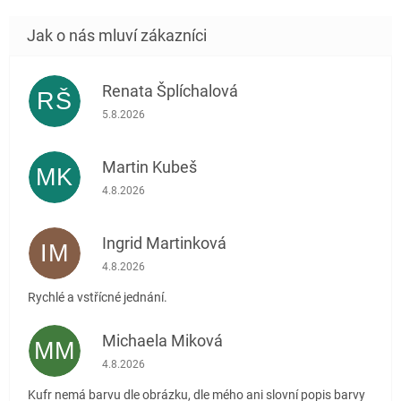
Renata Šplíchalová
RŠ
Hodnocení obchodu je 5 z 5 hvězdiček.
5.8.2026
Martin Kubeš
MK
Hodnocení obchodu je 5 z 5 hvězdiček.
4.8.2026
Ingrid Martinková
IM
Hodnocení obchodu je 5 z 5 hvězdiček.
4.8.2026
Rychlé a vstřícné jednání.
Michaela Miková
MM
Hodnocení obchodu je 5 z 5 hvězdiček.
4.8.2026
Kufr nemá barvu dle obrázku, dle mého ani slovní popis barvy