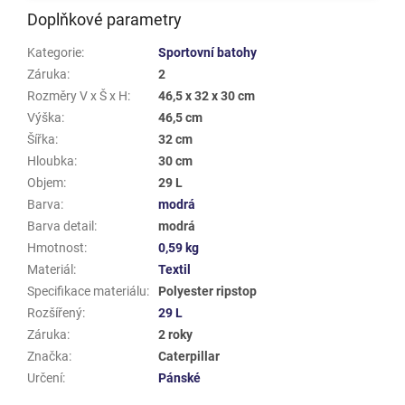
Doplňkové parametry
Kategorie
:
Sportovní batohy
Záruka
:
2
Rozměry V x Š x H
:
46,5 x 32 x 30 cm
Výška
:
46,5 cm
Šířka
:
32 cm
Hloubka
:
30 cm
Objem
:
29 L
Barva
:
modrá
Barva detail
:
modrá
Hmotnost
:
0,59 kg
Materiál
:
Textil
Specifikace materiálu
:
Polyester ripstop
Rozšířený
:
29 L
Záruka
:
2 roky
Značka
:
Caterpillar
Určení
:
Pánské