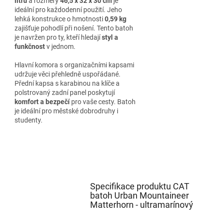
litrů
a rozměry
46,5 x 32 x 30 cm
je
ideální pro každodenní použití. Jeho
lehká konstrukce o hmotnosti
0,59 kg
zajišťuje pohodlí při nošení. Tento batoh
je navržen pro ty, kteří hledají
styl a
funkčnost
v jednom.
Hlavní komora s organizačními kapsami
udržuje věci přehledně uspořádané.
Přední kapsa s karabinou na klíče a
polstrovaný zadní panel poskytují
komfort a bezpečí
pro vaše cesty. Batoh
je ideální pro městské dobrodruhy i
studenty.
Specifikace produktu CAT
batoh Urban Mountaineer
Matterhorn - ultramarínový