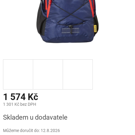
1 574 Kč
1 301 Kč bez DPH
Měrná
Skladem u dodavatele
cena:
Můžeme doručit do:
12.8.2026