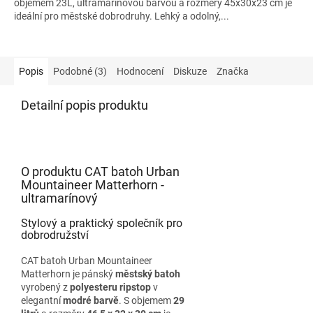
objemem 23L, ultramarínovou barvou a rozměry 45x30x23 cm je
ideální pro městské dobrodruhy. Lehký a odolný,...
Popis
Podobné (3)
Hodnocení
Diskuze
Značka
Detailní popis produktu
O produktu CAT batoh Urban
Mountaineer Matterhorn -
ultramarínový
Stylový a praktický společník pro
dobrodružství
CAT batoh Urban Mountaineer
Matterhorn je pánský
městský batoh
vyrobený z
polyesteru ripstop
v
elegantní
modré barvě
. S objemem
29