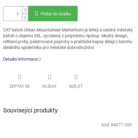
Přidat do košíku
CAT batoh Urban Mountaineer Matterhorn je lehký a odolný městský
batoh o objemu 29L, vyrobený z polyesteru ripstop. Modrý design,
reflexní prvky, polstrované popruhy a praktické kapsy dělají z batohu
ideálního společníka pro městské dobrodružství.
Detailní informace
ZEPTAT SE
HLÍDAT
SDÍLET
Související produkty
Kód:
84077-200