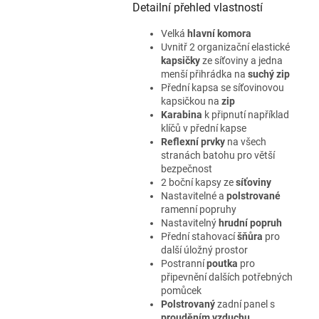
Detailní přehled vlastností
Velká
hlavní komora
Uvnitř 2 organizační elastické
kapsičky
ze síťoviny a jedna
menší přihrádka na
suchý zip
Přední kapsa se síťovinovou
kapsičkou na
zip
Karabina
k připnutí například
klíčů v přední kapse
Reflexní prvky
na všech
stranách batohu pro větší
bezpečnost
2 boční kapsy ze
síťoviny
Nastavitelné a
polstrované
ramenní popruhy
Nastavitelný
hrudní popruh
Přední stahovací
šňůra
pro
další úložný prostor
Postranní
poutka
pro
připevnění dalších potřebných
pomůcek
Polstrovaný
zadní panel s
prouděním vzduchu