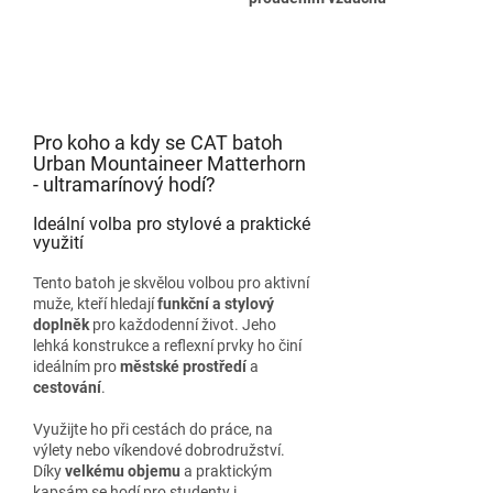
Pro koho a kdy se CAT batoh
Urban Mountaineer Matterhorn
- ultramarínový hodí?
Ideální volba pro stylové a praktické
využití
Tento batoh je skvělou volbou pro aktivní
muže, kteří hledají
funkční a stylový
doplněk
pro každodenní život. Jeho
lehká konstrukce a reflexní prvky ho činí
ideálním pro
městské prostředí
a
cestování
.
Využijte ho při cestách do práce, na
výlety nebo víkendové dobrodružství.
Díky
velkému objemu
a praktickým
kapsám se hodí pro studenty i