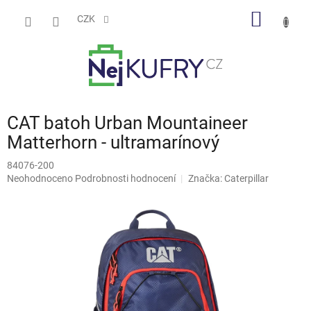
Přejít
NÁKUP
na
CZK
obsah
KOŠÍK
CAT batoh Urban Mountaineer
Matterhorn - ultramarínový
84076-200
Průměrné
Neohodnoceno
Podrobnosti hodnocení
Značka:
Caterpillar
hodnocení
produktu
je
0,0
z
5
hvězdiček.