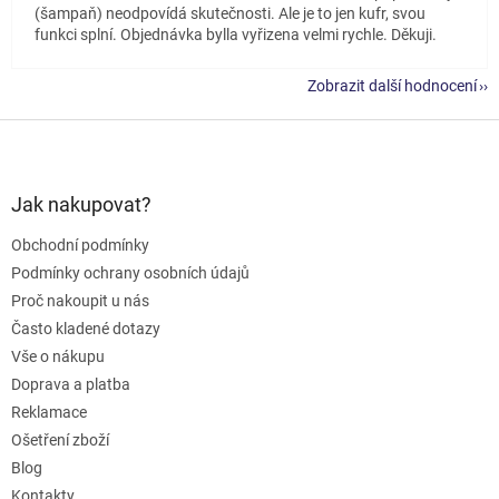
(šampaň) neodpovídá skutečnosti. Ale je to jen kufr, svou
funkci splní. Objednávka bylla vyřizena velmi rychle. Děkuji.
Zobrazit další hodnocení
Z
á
p
a
Jak nakupovat?
t
Obchodní podmínky
í
Podmínky ochrany osobních údajů
Proč nakoupit u nás
Často kladené dotazy
Vše o nákupu
Doprava a platba
Reklamace
Ošetření zboží
Blog
Kontakty