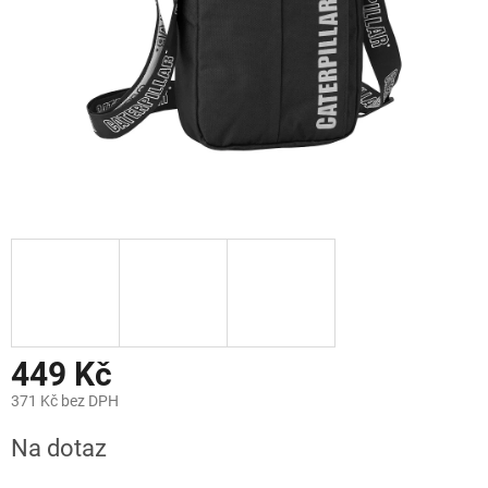
449 Kč
371 Kč bez DPH
Měrná
Na dotaz
cena: