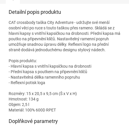
Detailní popis produktu
CAT crossbody taška City Adventure - udržujte své menší
osobní věci po ruce s touto taškou přes rameno. Skládá se z
hlavní kapsy s vnitřní kapsičkou na drobnosti. Přední kapsa má
poutko na připevnění klíčů. Nastavitelný ramenní popruh
umožňuje snadnou úpravu délky. Reflexní logo na přední
straně dodává jednoduchému designu stylový nádech.
Popis produktu:
- Hlavní kapsa s vnitřní kapsičkou na drobnosti
- Přední kapsa s poutkem na připevnění klíčů
- Nastavitelná délka ramenního popruhu
- Reflexní potisk loga
Rozměry: 15 x 20,5 x 9,5 cm (Š x V x H)
Hmotnost: 134 g
Objem: 2,5 l
Materiál: 100% 600D RPET
Doplňkové parametry