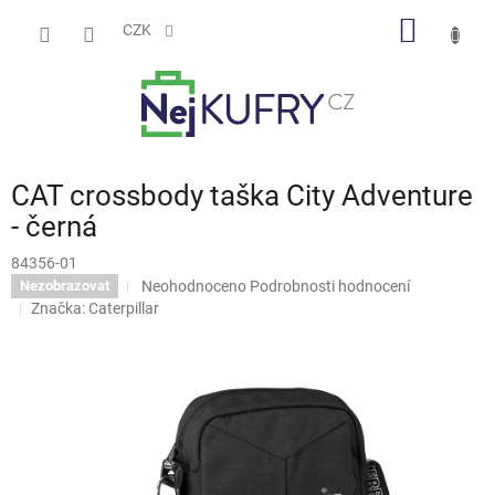
Přejít
NÁKUP
na
CZK
obsah
KOŠÍK
CAT crossbody taška City Adventure
- černá
84356-01
Průměrné
Neohodnoceno
Podrobnosti hodnocení
Nezobrazovat
hodnocení
Značka:
Caterpillar
produktu
je
0,0
z
5
hvězdiček.