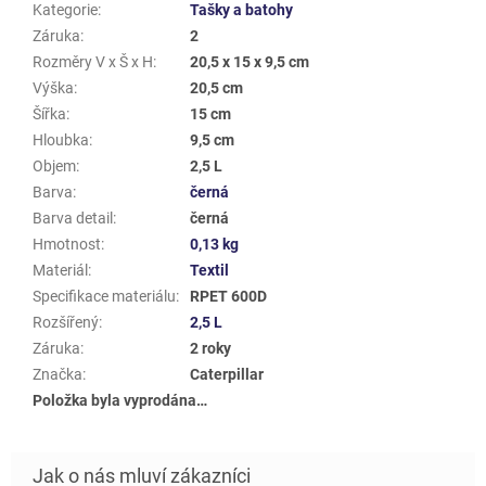
Kategorie
:
Tašky a batohy
Záruka
:
2
Rozměry V x Š x H
:
20,5 x 15 x 9,5 cm
Výška
:
20,5 cm
Šířka
:
15 cm
Hloubka
:
9,5 cm
Objem
:
2,5 L
Barva
:
černá
Barva detail
:
černá
Hmotnost
:
0,13 kg
Materiál
:
Textil
Specifikace materiálu
:
RPET 600D
Rozšířený
:
2,5 L
Záruka
:
2 roky
Značka
:
Caterpillar
Položka byla vyprodána…