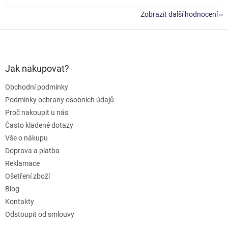
Zobrazit další hodnocení
Z
á
p
a
Jak nakupovat?
t
Obchodní podmínky
í
Podmínky ochrany osobních údajů
Proč nakoupit u nás
Často kladené dotazy
Vše o nákupu
Doprava a platba
Reklamace
Ošetření zboží
Blog
Kontakty
Odstoupit od smlouvy