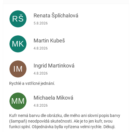
Renata Šplíchalová
RŠ
Hodnocení obchodu je 5 z 5 hvězdiček.
5.8.2026
Martin Kubeš
MK
Hodnocení obchodu je 5 z 5 hvězdiček.
4.8.2026
Ingrid Martinková
IM
Hodnocení obchodu je 5 z 5 hvězdiček.
4.8.2026
Rychlé a vstřícné jednání.
Michaela Miková
MM
Hodnocení obchodu je 5 z 5 hvězdiček.
4.8.2026
Kufr nemá barvu dle obrázku, dle mého ani slovní popis barvy
(šampaň) neodpovídá skutečnosti. Ale je to jen kufr, svou
funkci splní. Objednávka bylla vyřizena velmi rychle. Děkuji.