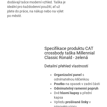
dodávají tašce moderní vzhled. Taška je
ideální pro každodenní použití, ať už
jdete do práce, na nákup nebo na výlet
po městě.
Specifikace produktu CAT
crossbody taška Millennial
Classic Ronald - zelená
Detailní přehled vlastností
Organizační panel
s
odnímatelnou klíčenkou
Poutko
na opasek v zadní části
Odnímatelný ramenní popruh
Dvě
hlavní kapsy
a přední
kapsa
Vpředu
prošívané linky
v
pásovém vzoru