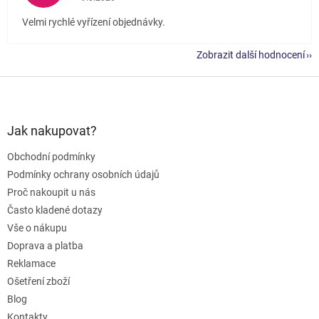
Velmi rychlé vyřízení objednávky.
Zobrazit další hodnocení
Z
á
p
a
Jak nakupovat?
t
Obchodní podmínky
í
Podmínky ochrany osobních údajů
Proč nakoupit u nás
Často kladené dotazy
Vše o nákupu
Doprava a platba
Reklamace
Ošetření zboží
Blog
Kontakty