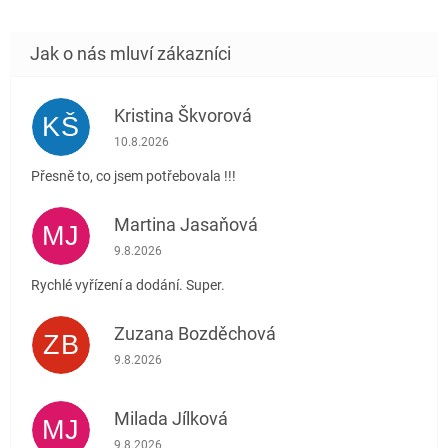
Kristina Škvorová
KŠ
Hodnocení obchodu je 5 z 5 hvězdiček.
10.8.2026
Přesně to, co jsem potřebovala !!!
Martina Jasaňová
MJ
Hodnocení obchodu je 5 z 5 hvězdiček.
9.8.2026
Rychlé vyřízení a dodání. Super.
Zuzana Bozděchová
ZB
Hodnocení obchodu je 5 z 5 hvězdiček.
9.8.2026
Milada Jílková
MJ
Hodnocení obchodu je 5 z 5 hvězdiček.
9.8.2026