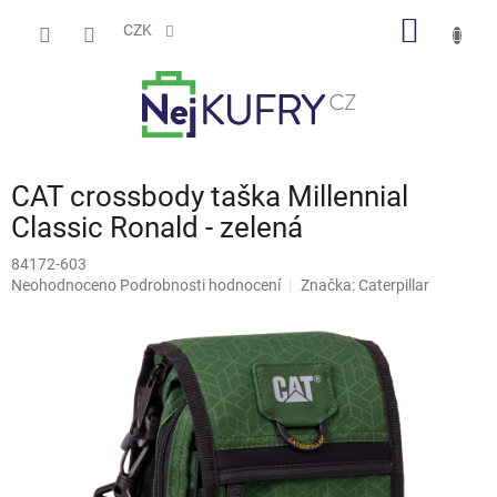
Přejít
NÁKUP
na
CZK
obsah
KOŠÍK
CAT crossbody taška Millennial
Classic Ronald - zelená
84172-603
Průměrné
Neohodnoceno
Podrobnosti hodnocení
Značka:
Caterpillar
hodnocení
produktu
je
0,0
z
5
hvězdiček.