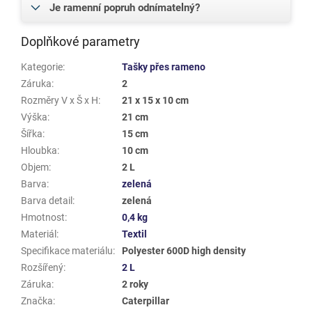
Je ramenní popruh odnímatelný?
Doplňkové parametry
Kategorie
:
Tašky přes rameno
Záruka
:
2
Rozměry V x Š x H
:
21 x 15 x 10 cm
Výška
:
21 cm
Šířka
:
15 cm
Hloubka
:
10 cm
Objem
:
2 L
Barva
:
zelená
Barva detail
:
zelená
Hmotnost
:
0,4 kg
Materiál
:
Textil
Specifikace materiálu
:
Polyester 600D high density
Rozšířený
:
2 L
Záruka
:
2 roky
Značka
:
Caterpillar