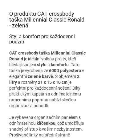
O produktu CAT crossbody
taška Millennial Classic Ronald
- zelená
Styl a komfort pro každodenní
použití
CAT crossbody taška Millennial Classic
Ronald
je ideální volbou pro ty, kteří
hledají spojení
stylu
a
komfortu
. Tato
taška je vyrobena ze
600D polyesteru
v
elegantní
zelené barvě
. S objemem
2
litry
a rozměry
21 x 15 x 10 cm
je
perfektní pro každodenní nošení. Díky
praktickým kapsám a odnímatelnému
ramennímu popruhu nabízí skvělou
organizaci a pohodlí.
Je vybavena organizačním panelem s
odnímatelnou
klíčenkou
, což umožňuje
snadný přístup k vašim nezbytnostem.
Prošívané linky na přední straně