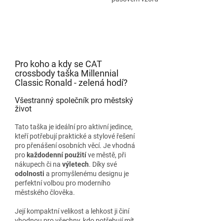
Pro koho a kdy se CAT
crossbody taška Millennial
Classic Ronald - zelená hodí?
Všestranný společník pro městský
život
Tato taška je ideální pro aktivní jedince,
kteří potřebují praktické a stylové řešení
pro přenášení osobních věcí. Je vhodná
pro
každodenní použití
ve městě, při
nákupech či na
výletech
. Díky své
odolnosti
a promyšlenému designu je
perfektní volbou pro moderního
městského člověka.
Její kompaktní velikost a lehkost ji činí
vhodnou pro všechny, kdo potřebují mít