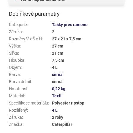
Doplňkové parametry
Kategorie
:
Tašky přes rameno
Záruka
:
2
Rozměry V x Š x H
:
27 x 21 x 7,5 cm
Výška
:
27 cm
Šířka
:
21 cm
Hloubka
:
7,5 cm
Objem
:
4 L
Barva
:
černá
Barva detail
:
černá
Hmotnost
:
0,22 kg
Materiál
:
Textil
Specifikace materiálu
:
Polyester ripstop
Rozšířený
:
4 L
Záruka
:
2 roky
Značka
:
Caterpillar