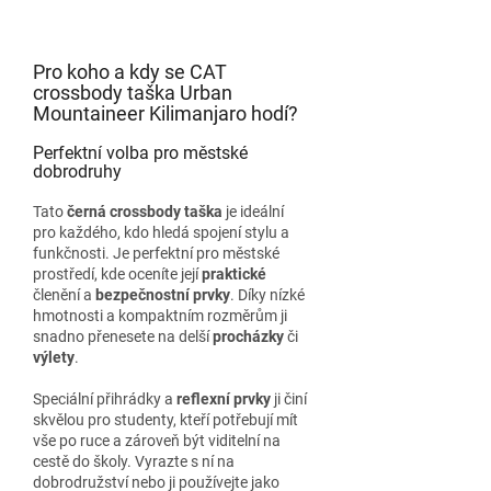
Pro koho a kdy se CAT
crossbody taška Urban
Mountaineer Kilimanjaro hodí?
Perfektní volba pro městské
dobrodruhy
Tato
černá crossbody taška
je ideální
pro každého, kdo hledá spojení stylu a
funkčnosti. Je perfektní pro městské
prostředí, kde oceníte její
praktické
členění a
bezpečnostní
prvky
. Díky nízké
hmotnosti a kompaktním rozměrům ji
snadno přenesete na delší
procházky
či
výlety
.
Speciální přihrádky a
reflexní
prvky
ji činí
skvělou pro studenty, kteří potřebují mít
vše po ruce a zároveň být viditelní na
cestě do školy. Vyrazte s ní na
dobrodružství nebo ji používejte jako