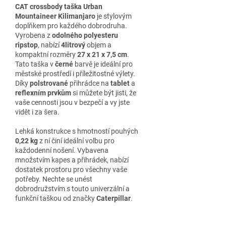
CAT crossbody taška Urban
Mountaineer Kilimanjaro
je stylovým
doplňkem pro každého dobrodruha.
Vyrobena z
odolného polyesteru
ripstop
, nabízí
4litrový
objem a
kompaktní rozměry
27 x 21 x 7,5 cm
.
Tato taška v
černé
barvě je ideální pro
městské prostředí i příležitostné výlety.
Díky
polstrované
přihrádce na
tablet
a
reflexním
prvkům
si můžete být jisti, že
vaše cennosti jsou v bezpečí a vy jste
vidět i za šera.
Lehká konstrukce s hmotností pouhých
0,22 kg
z ní činí ideální volbu pro
každodenní nošení. Vybavena
množstvím kapes a přihrádek, nabízí
dostatek prostoru pro všechny vaše
potřeby. Nechte se unést
dobrodružstvím s touto univerzální a
funkční taškou od značky
Caterpillar
.