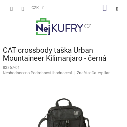
Přejít
NÁKUP
na
CZK
obsah
KOŠÍK
CAT crossbody taška Urban
Mountaineer Kilimanjaro - černá
83367-01
Průměrné
Neohodnoceno
Podrobnosti hodnocení
Značka:
Caterpillar
hodnocení
produktu
je
0,0
z
5
hvězdiček.