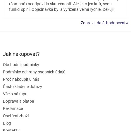
(šampaň) neodpovídá skutečnosti. Ale je to jen kufr, svou
funkci splní. Objednávka bylla vyřizena velmi rychle. Děkuji.
Zobrazit další hodnocení
Z
á
p
a
Jak nakupovat?
t
Obchodní podmínky
í
Podmínky ochrany osobních údajů
Proč nakoupit u nás
Často kladené dotazy
Vše o nákupu
Doprava a platba
Reklamace
Ošetření zboží
Blog
Kontakty