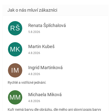
Renata Šplíchalová
RŠ
Hodnocení obchodu je 5 z 5 hvězdiček.
5.8.2026
Martin Kubeš
MK
Hodnocení obchodu je 5 z 5 hvězdiček.
4.8.2026
Ingrid Martinková
IM
Hodnocení obchodu je 5 z 5 hvězdiček.
4.8.2026
Rychlé a vstřícné jednání.
Michaela Miková
MM
Hodnocení obchodu je 5 z 5 hvězdiček.
4.8.2026
Kufr nemá barvu dle obrázku, dle mého ani slovní popis barvy