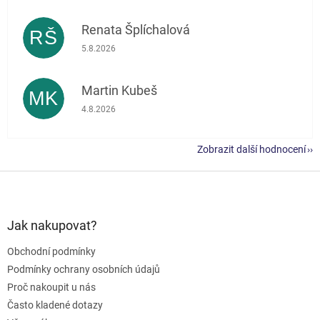
Renata Šplíchalová
RŠ
Hodnocení obchodu je 5 z 5 hvězdiček.
5.8.2026
Martin Kubeš
MK
Hodnocení obchodu je 5 z 5 hvězdiček.
4.8.2026
Zobrazit další hodnocení
Z
á
p
a
Jak nakupovat?
t
Obchodní podmínky
í
Podmínky ochrany osobních údajů
Proč nakoupit u nás
Často kladené dotazy