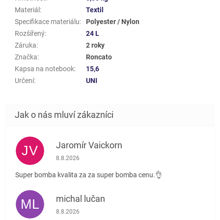
Materiál
:
Textil
Specifikace materiálu
:
Polyester / Nylon
Rozšířený
:
24 L
Záruka
:
2 roky
Značka
:
Roncato
Kapsa na notebook
:
15,6
Určení
:
UNI
Jaromír Vaickorn
JV
Hodnocení obchodu je 5 z 5 hvězdiček.
8.8.2026
Super bomba kvalita za za super bomba cenu.👌
michal lučan
ML
Hodnocení obchodu je 5 z 5 hvězdiček.
8.8.2026