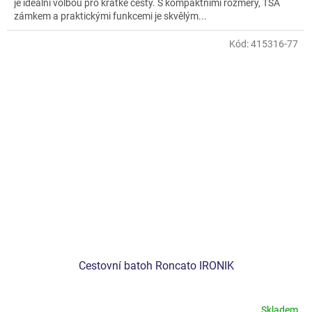
je ideální volbou pro krátké cesty. S kompaktními rozměry, TSA
zámkem a praktickými funkcemi je skvělým...
Kód:
415316-77
Cestovní batoh Roncato IRONIK
Skladem