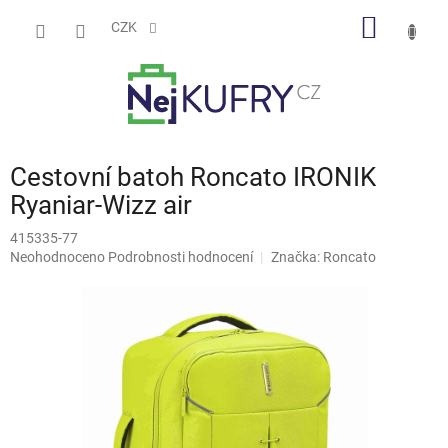
Přejít
NÁKUP
na
CZK
obsah
KOŠÍK
Cestovní batoh Roncato IRONIK
Ryaniar-Wizz air
415335-77
Průměrné
Neohodnoceno
Podrobnosti hodnocení
Značka:
Roncato
hodnocení
produktu
je
0,0
z
5
hvězdiček.