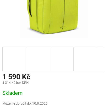
1 590 Kč
1 314 Kč bez DPH
Měrná
Skladem
cena:
Můžeme doručit do:
10.8.2026