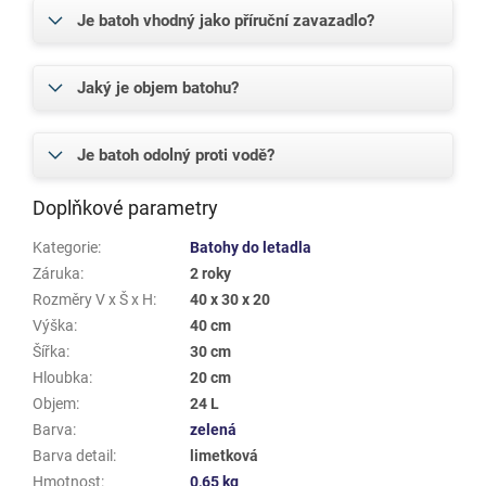
Je batoh vhodný jako příruční zavazadlo?
Jaký je objem batohu?
Je batoh odolný proti vodě?
Doplňkové parametry
Kategorie
:
Batohy do letadla
Záruka
:
2 roky
Rozměry V x Š x H
:
40 x 30 x 20
Výška
:
40 cm
Šířka
:
30 cm
Hloubka
:
20 cm
Objem
:
24 L
Barva
:
zelená
Barva detail
:
limetková
Hmotnost
:
0,65 kg