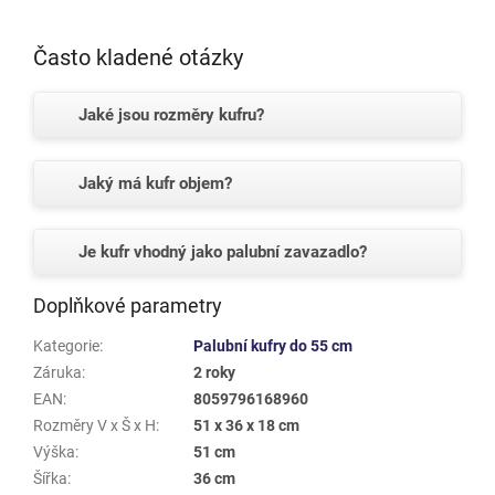
Často kladené otázky
Jaké jsou rozměry kufru?
Jaký má kufr objem?
Je kufr vhodný jako palubní zavazadlo?
Doplňkové parametry
Kategorie
:
Palubní kufry do 55 cm
Záruka
:
2 roky
EAN
:
8059796168960
Rozměry V x Š x H
:
51 x 36 x 18 cm
Výška
:
51 cm
Šířka
:
36 cm