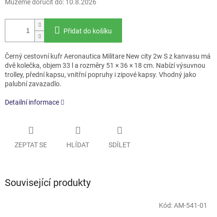
Můžeme doručit do:
10.8.2026
Přidat do košíku
Černý cestovní kufr Aeronautica Militare New city 2w S z kanvasu má
dvě kolečka, objem 33 l a rozměry 51 × 36 × 18 cm. Nabízí výsuvnou
trolley, přední kapsu, vnitřní popruhy i zipové kapsy. Vhodný jako
palubní zavazadlo.
Detailní informace
ZEPTAT SE
HLÍDAT
SDÍLET
Související produkty
Kód:
AM-541-01