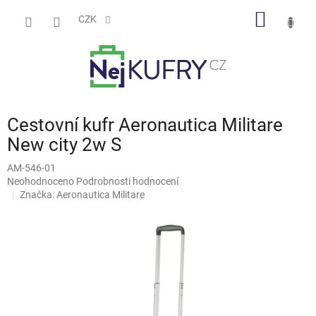
Přejít
NÁKUP
na
CZK
obsah
KOŠÍK
Cestovní kufr Aeronautica Militare
New city 2w S
AM-546-01
Průměrné
Neohodnoceno
Podrobnosti hodnocení
hodnocení
Značka:
Aeronautica Militare
produktu
je
0,0
z
5
hvězdiček.