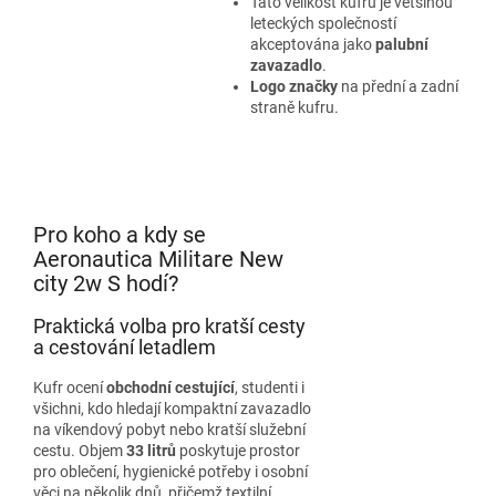
Tato velikost kufru je většinou
leteckých společností
akceptována jako
palubní
zavazadlo
.
Logo značky
na přední a zadní
straně kufru.
Pro koho a kdy se
Aeronautica Militare New
city 2w S hodí?
Praktická volba pro kratší cesty
a cestování letadlem
Kufr ocení
obchodní cestující
, studenti i
všichni, kdo hledají kompaktní zavazadlo
na víkendový pobyt nebo kratší služební
cestu. Objem
33 litrů
poskytuje prostor
pro oblečení, hygienické potřeby i osobní
věci na několik dnů, přičemž textilní