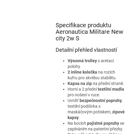
Specifikace produktu
Aeronautica Militare New
city 2w S
Detailní přehled vlastností
Výsuvná trolley
s aretací
polohy.
2 inline kolečka
na rozích
kufru pro skvělou stabilitu.
Kapsa na zip
na přední straně.
Horní a 2 přední
textilní madla
pro nošení v ruce.
Uvnitř
bezpečnostní popruhy
,
textilní podšívka s
maskáčovým potiskem,
zipové
kapsy
.
Na bocích
pojistné popruhy
se
zapínáním na patentní přezky.