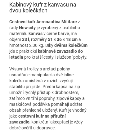
Kabinový kufr z kanvasu na
dvou kolečkách
Cestovní kufr Aeronautica Militare
z
řady
New city
je vyrobený z textilního
materiálu
kanvas
v černé barvě, má
objem
33 l
, rozměry
51 × 36 × 18 cm
a
hmotnost 2,30 kg. Díky
dvěma kolečkům
jde o praktické
kabinové zavazadlo do
letadla
pro kratší cesty i služební pobyty.
Výsuvná trolley s aretací polohy
usnadňuje manipulaci a dvě inline
kolečka umístěná v rozích zvyšují
stabilitu při jízdě. Přední kapsa na zip
umožní rychlý přístup k drobnostem,
zatímco vnitřní popruhy, zipové kapsy a
maskáčová podšívka pomáhají udržet
obsah přehledně uložený. Kufr je vhodný
jako
cestovní kufr na příruční
zavazadlo
; konkrétní akceptaci je vždy
dobré ověřit u dopravce.