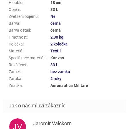
Hloubka
:
18 cm
Objem
:
33 L
Zvětšení objemu
:
Ne
Barva
:
černá
Barva detail
:
černá
Hmotnost
:
2,30 kg
Kolečka
:
2 kolečka
Materiál
:
Textil
Specifikace materiálu
:
Kanvas
Rozšířený
:
33 L
Zámek
:
bez zámku
Záruka
:
2 roky
Značka
:
Aeronautica Militare
Jaromír Vaickorn
JV