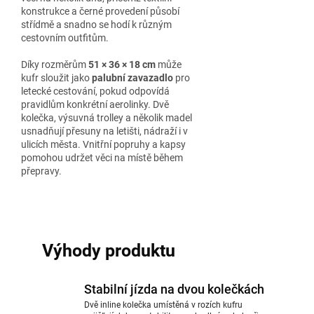
konstrukce a černé provedení působí
střídmě a snadno se hodí k různým
cestovním outfitům.
Díky rozměrům
51 × 36 × 18 cm
může
kufr sloužit jako
palubní zavazadlo
pro
letecké cestování, pokud odpovídá
pravidlům konkrétní aerolinky. Dvě
kolečka, výsuvná trolley a několik madel
usnadňují přesuny na letišti, nádraží i v
ulicích města. Vnitřní popruhy a kapsy
pomohou udržet věci na místě během
přepravy.
Výhody produktu
Stabilní jízda na dvou kolečkách
Dvě inline kolečka umístěná v rozích kufru