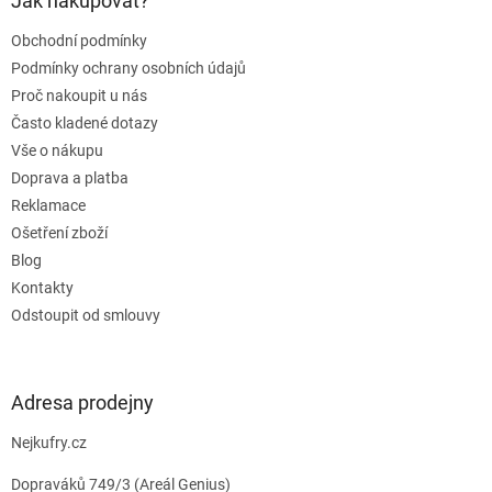
a
Jak nakupovat?
t
Obchodní podmínky
í
Podmínky ochrany osobních údajů
Proč nakoupit u nás
Často kladené dotazy
Vše o nákupu
Doprava a platba
Reklamace
Ošetření zboží
Blog
Kontakty
Odstoupit od smlouvy
Adresa prodejny
Nejkufry.cz
Dopraváků 749/3 (Areál Genius)