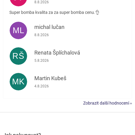
Hodnocení obchodu je 5 z 5 hvězdiček.
8.8.2026
Super bomba kvalita za za super bomba cenu.👌
michal lučan
ML
Hodnocení obchodu je 5 z 5 hvězdiček.
8.8.2026
Renata Šplíchalová
RŠ
Hodnocení obchodu je 5 z 5 hvězdiček.
5.8.2026
Martin Kubeš
MK
Hodnocení obchodu je 5 z 5 hvězdiček.
4.8.2026
Zobrazit další hodnocení
Z
á
p