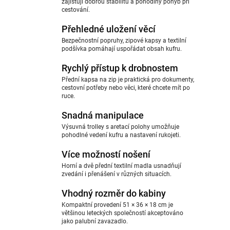
zajišťují dobrou stabilitu a pohodlný pohyb při
cestování.
Přehledné uložení věcí
Bezpečnostní popruhy, zipové kapsy a textilní
podšívka pomáhají uspořádat obsah kufru.
Rychlý přístup k drobnostem
Přední kapsa na zip je praktická pro dokumenty,
cestovní potřeby nebo věci, které chcete mít po
ruce.
Snadná manipulace
Výsuvná trolley s aretací polohy umožňuje
pohodlné vedení kufru a nastavení rukojeti.
Více možností nošení
Horní a dvě přední textilní madla usnadňují
zvedání i přenášení v různých situacích.
Vhodný rozměr do kabiny
Kompaktní provedení 51 × 36 × 18 cm je
většinou leteckých společností akceptováno
jako palubní zavazadlo.